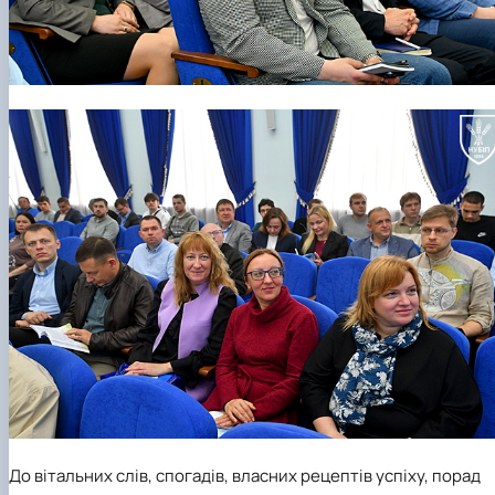
До вітальних слів, спогадів, власних рецептів успіху, порад