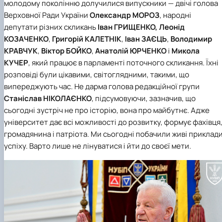
молодому поколінню долучилися випускники — двічі голова
Верховної Ради України
Олександр МОРОЗ
, народні
депутати різних скликань
Іван ГРИЩЕНКО, Леонід
КОЗАЧЕНКО
,
Григорій КАЛЕТНІК
,
Іван ЗАЄЦЬ
,
Володимир
КРАВЧУК
,
Віктор БОЙКО
,
Анатолій ЮРЧЕНКО
і
Микола
КУЧЕР
, який працює в парламенті поточного скликання. Їхні
розповіді були цікавими, світоглядними, такими, що
випереджують час. Не дарма голова редакційної групи
Станіслав НІКОЛАЄНКО
, підсумовуючи, зазначив, що
сьогодні зустріч не про історію, вона про майбутнє. Адже
університет дає всі можливості до розвитку, формує фахівця
громадянина і патріота. Ми сьогодні побачили живі приклад
успіху. Варто лише не лінуватися і йти до своєї мети.