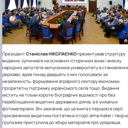
Президент
Станіслав НІКОЛАЄНКО
презентував структуру
видання, зупинився на основних історичних віхах і внеску
народних депутатів-випускників університету в становленн
держави, адже понад двадцять з них голосували за
незалежність, формування аграрного сектору економіки,
пріоритетну підтримку українського села тощо. Видання
містить не тільки короткі біографічні відомості про без
перебільшення видатних державних діячів, а й унікальні
фотоматеріали. Він зазначив, що ця книга є першою в серії,
присвяченою видатним постатям в історії alma mater і творч
група вже приступила до збору матеріалів про урядовців,