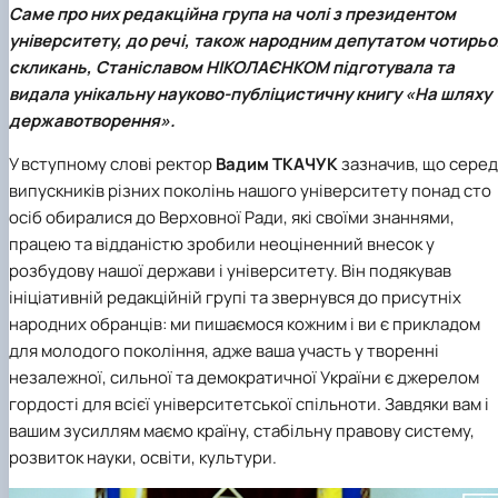
Саме про них редакційна група на чолі з президентом
Іноземні мови
Їдальні та буфети
Центр вивчення мов
Психологічна підтримка
Біоетична комісія
Рада молодих вчених
Методичні рекомендації, пам'ятки
ЦКНО «Агропромисловий комплекс, лісове і
Доступ до публічної інформації
Наглядова рада
Історія університету
Працевлаштування
Студентські квитки
Інклюзивне середовище
Наукові видання
садово-паркове господарство, ветеринарна
Наукові школи
Форми документів
університету, до речі, також народним депутатом чотирьо
Державні закупівлі
Рада роботодавців
Видатні випускники та працівники
Наука для бізнесу
медицина»
Стартап школа НУБіП України
Патентно-ліцензійна діяльність
Досліднику та автору
Офіційна символіка
Благодійний фонд «Голосіївська ініціатива
Звіт ректора
скликань,
Станіславом НІКОЛАЄНКОМ
підготувала та
Обладнання НУБіП України
Звіт про проведення НТЗ
Каталог наукових послуг
Антикорупційні заходи
2020»
Пам'яті захисників України
видала унікальну науково-публіцистичну книгу «На шляху
Наукові журнали НУБіП України
«SEB-2024»
Гендерна радниця
Почесні доктори і професори НУБіП України
Уповноважена особа з питань запобігання 
державотворення».
Наукові журнали НУБіП України (English)
«SEB-2025»
Контактна інформація
виявлення корупції
Пресслужба
Пам'ятка про проведення науково-технічни
Університетський кур'єр
Положення про антикорупційного
У вступному слові ректор
Вадим ТКАЧУК
зазначив, що серед
заходів
уповноваженого НУБіП України
Вибори ректора
випускників різних поколінь нашого університету понад сто
Порядок планування та організації
Програма розвитку університету «Голосіївсь
Національні нормативно-правові акти
осіб обиралися до Верховної Ради, які своїми знаннями,
проведення НТЗ
ініціатива – 2025»
Нормативно-правові акти НУБіП України
працею та відданістю зробили неоціненний внесок у
Результати науково-технічних заходів
Інформаційні ресурси НАЗК
розбудову нашої держави і університету. Він подякував
Монографії
Методичні роз’яснення НАЗК
ініціативній редакційній групі та звернувся до присутніх
Антикорупційні заходи
народних обранців: ми пишаємося кожним і ви є прикладом
для молодого покоління, адже ваша участь у творенні
незалежної, сильної та демократичної України є джерелом
гордості для всієї університетської спільноти. Завдяки вам і
вашим зусиллям маємо країну, стабільну правову систему,
розвиток науки, освіти, культури.