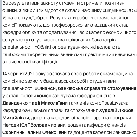
За результатами захисту студенти отримали позитивні
оцінки, з яких 38 % відсотків склали на оцінку «Відмінно», а 5
% на оцінку «Добре». Результати роботи екзаменаційної
комісії показують, що професорсько-викладацький склад
кафедри обліку та оподаткування і всіх кафедр економічного
факультету готує висококваліфікованих бакалаврів
спеціальності «Облік і оподаткування», які володіють
глибокими теоретичними знаннями і практичними навичкам
з присвоєної кваліфікації.
14 червня 2021 року розпочала свою роботу екзаменаційна
комісія по захисту бакалаврських робіт студентами
спеціальності
«Фінанси, банківська справа та страхування
у складі голови комісії завідувача кафедри фінансів
Давиденко Надії Миколаївни
та членів комісії завідувача
кафедри банківської справи та страхування
Худолій Любов
Михайлівни
, доцента кафедри фінансів, гаранта програми
Негоди Юлії Володимирівни
, доцента кафедри фінансів
Скрипник Галини Олексіївни
та доцента кафедри банківсько