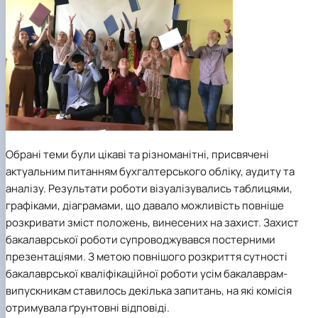
Обрані теми були цікаві та різноманітні, присвячені
актуальним питанням бухгалтерського обліку, аудиту та
аналізу. Результати роботи візуалізувались таблицями,
графіками, діаграмами, що давало можливість повніше
розкривати зміст положень, винесених на захист. Захист
бакалаврської роботи супроводжувався постерними
презентаціями. З метою повнішого розкриття сутності
бакалаврської кваліфікаційної роботи усім бакалаврам-
випускникам ставилось декілька запитань, на які комісія
отримувала ґрунтовні відповіді.