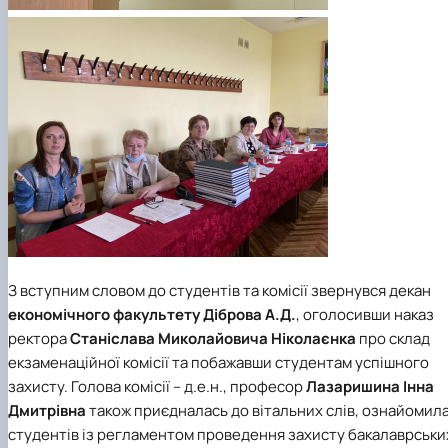
З вступним словом до студентів та комісії звернувся декан
економічного факультету
Діброва А.Д.
, оголосивши наказ
ректора
Станіслава Миколайовича Ніколаєнка
про склад
екзаменаційної комісії та побажавши студентам успішного
захисту. Голова комісії – д.е.н., професор
Лазаришина Інна
Дмитрівна
також приєдналась до вітальних слів, ознайомил
студентів із регламентом проведення захисту бакалаврськи