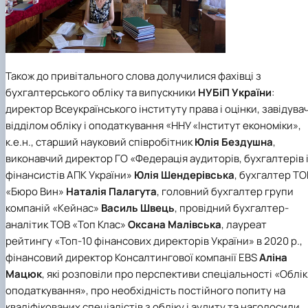
Також до привітального слова долучилися фахівці з
бухгалтерського обліку та випускники
НУБіП України
:
директор Всеукраїнського інституту права і оцінки, завідува
відділом обліку і оподаткування «ННУ «Інститут економіки»,
к.е.н., старший науковий співробітник
Юлія Бездушна
,
виконавчий директор ГО «Федерація аудиторів, бухгалтерів 
фінансистів АПК України»
Юлія Шендерівська
, бухгалтер ТО
«Бюро Вин»
Наталія Палагута
, головний бухгалтер групи
компаній «Кейнас»
Василь Швець
, провідний бухгалтер-
аналітик ТОВ «Топ Клас»
Оксана Малівська
, лауреат
рейтингу «Топ-10 фінансових директорів України» в 2020 р.,
фінансовий директор Консалтингової компанії EBS
Аліна
Мацюк
, які розповіли про перспективи спеціальності «Облік 
оподаткування», про необхідність постійного попиту на
кваліфікованих спеціалістів з обліку і аудиту та наголосили