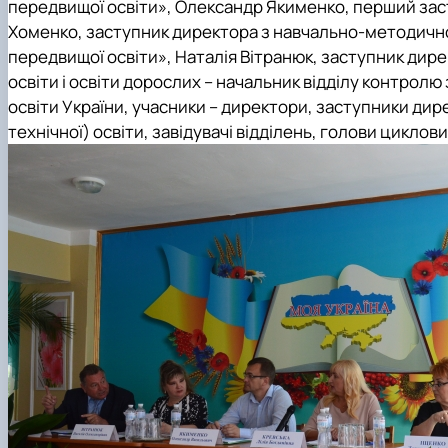
передвищої освіти», Олександр Якименко, перший заст
Хоменко, заступник директора з навчально-методично
передвищої освіти», Наталія Вітранюк, заступник дир
освіти і освіти дорослих – начальник відділу контрол
освіти України, учасники – директори, заступники дир
технічної) освіти, завідувачі відділень, голови циклови