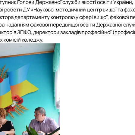
упник Голови Державної служби якості освіти України,
ї роботи ДУ «Науково-методичний центр вищої та фахо
ектора департаменту контролю у сфері вищої, фахової 
ю за наданням фахової передвищої освіти Державної служ
екторів ЗПФО, директори закладів професійної (профес
х комісій коледжу.