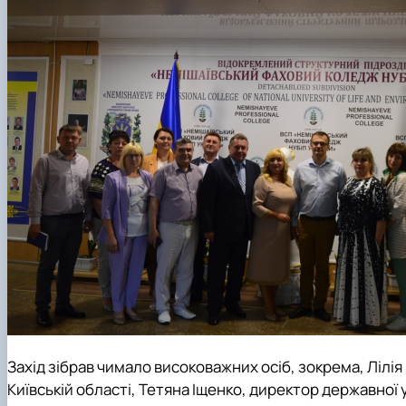
Захід зібрав чимало високоважних осіб, зокрема, Лілія
Київській області, Тетяна Іщенко, директор державно