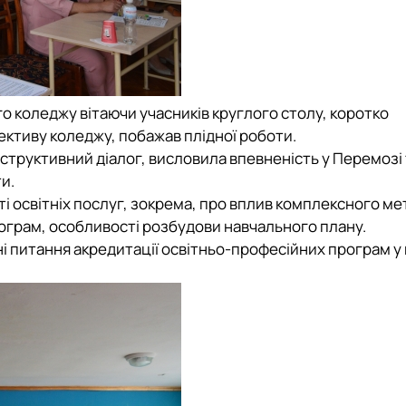
го коледжу
вітаючи учасників круглого столу, коротко
ективу коледжу, побажав плідної роботи.
нструктивний діалог, висловила впевненість у Перемозі 
ти.
ті освітніх послуг, зокрема, про вплив комплексного м
ограм, особливості розбудови навчального плану.
ьні питання акредитації освітньо-професійних програм у