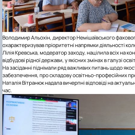
Володимир Альохін, директор
Немішаївського фахово
охарактеризував пріоритетні напрямки діяльності кол
Лілія Кревська, модератор заходу, націлила всіх на ко
відбудові рідної держави, у якісних змінах в галузі осві
На засіданні піднімали ряд важливих питань щодо якос
забезпечення, про складову освітньо-професійних пр
Наталія Вітранюк надала вичерпні відповіді на актуал
час.