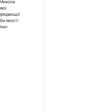
 Микола
вої
передвищої
би якості
ійно-