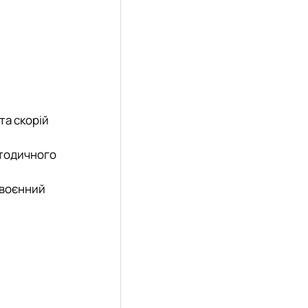
та скорій
етодичного
 воєнний