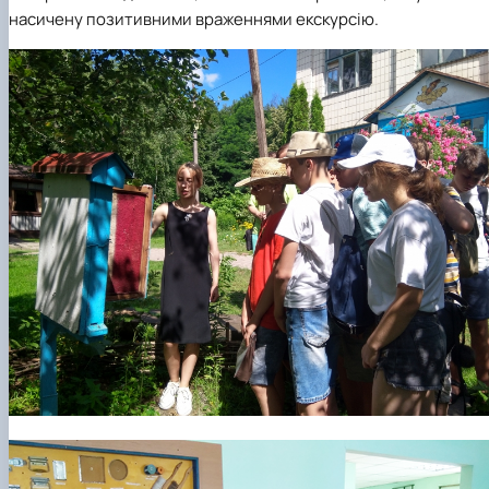
насичену позитивними враженнями екскурсію.