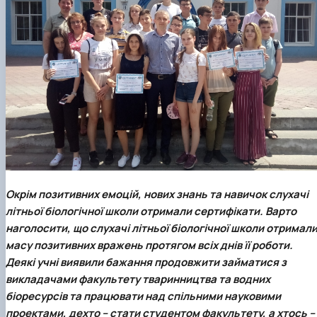
Окрім позитивних емоцій, нових знань та навичок слухачі
літньої біологічної школи отримали сертифікати. Варто
наголосити, що слухачі літньої біологічної школи отримал
масу позитивних вражень протягом всіх днів її роботи.
Деякі учні виявили бажання продовжити займатися з
викладачами факультету тваринництва та водних
біоресурсів та працювати над спільними науковими
проектами, дехто – стати студентом факультету, а хтось –