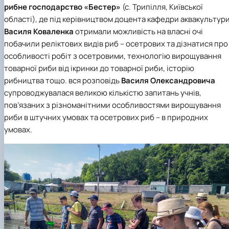
рибне господарство «Бестер»
(с. Трипілля, Київської
області), де під керівництвом доцента
кафедри аквакультур
Василя Коваленка
отримали можливість на власні очі
побачили реліктових видів риб – осетрових та дізнатися про
особливості робіт з осетровими, технологію вирощування
товарної риби від ікринки до товарної риби, історію
рибництва тощо. вся розповідь
Василя
Олександровича
супроводжувалася великою кількістю запитань учнів,
пов’язаних з різноманітними особливостями вирощування
риби в штучних умовах та осетрових риб – в природних
умовах.