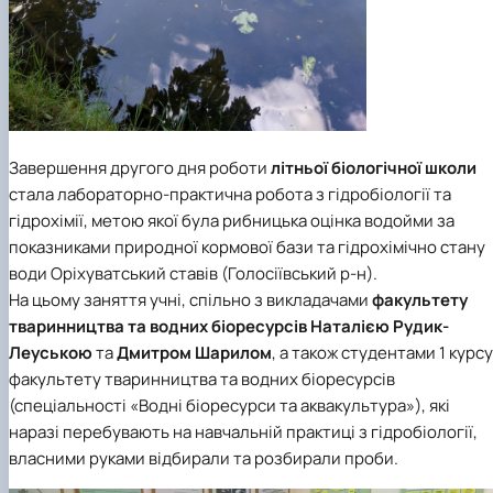
Завершення другого дня роботи
літньої біологічної школи
стала лабораторно-практична робота з гідробіології та
гідрохімії, метою якої була рибницька оцінка водойми за
показниками природної кормової бази та гідрохімічно стану
води Оріхуватський ставів (Голосіївський р-н).
На цьому заняття учні, спільно з викладачами
факультету
тваринництва та водних біоресурсів
Наталією Рудик-
Леуською
та
Дмитром Шарилом
, а також студентами 1 курсу
факультету тваринництва та водних біоресурсів
(
спеціальності «Водні біоресурси та аквакультура»
), які
наразі перебувають на навчальній практиці з гідробіології,
власними руками відбирали та розбирали проби.