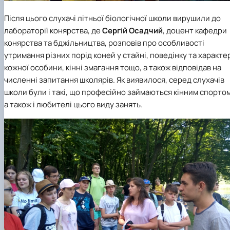
Після цього слухачі літньої біологічної школи вирушили до
лабораторії конярства, де
Сергій Осадчий
, доцент
кафедри
конярства та бджільництва
, розповів про особливості
утримання різних порід коней у стайні, поведінку та характе
кожної особини, кінні змагання тощо, а також відповідав на
численні запитання школярів. Як виявилося, серед слухачів
школи були і такі, що професійно займаються кінним спортом
а також і любителі цього виду занять.