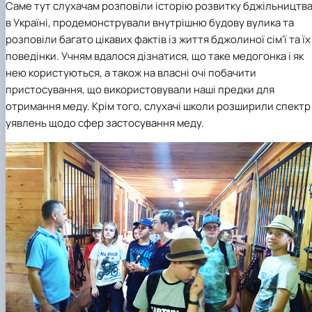
Саме тут слухачам розповіли історію розвитку бджільництв
в Україні, продемонстрували внутрішню будову вулика та
розповіли багато цікавих фактів із життя бджолиної сім’ї та їх
поведінки. Учням вдалося дізнатися, що таке медогонка і як
нею користуються, а також на власні очі побачити
пристосування, що використовували наші предки для
отримання меду. Крім того, слухачі школи розширили спектр
уявлень щодо сфер застосування меду.