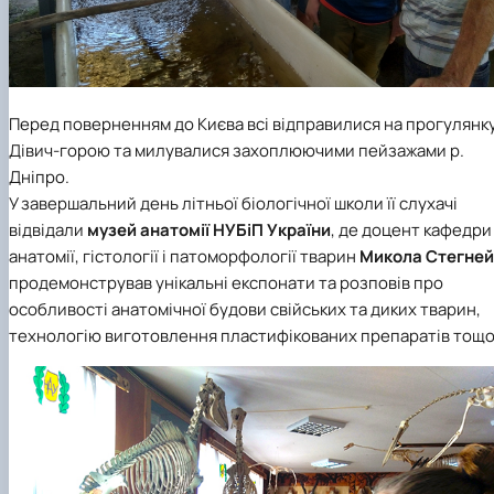
Перед поверненням до Києва всі відправилися на прогулянк
Дівич-горою та милувалися захоплюючими пейзажами р.
Дніпро.
У завершальний день літньої біологічної школи її слухачі
відвідали
музей анатомії
НУБіП України
, де доцент
кафедри
анатомії, гістології і патоморфології тварин
Микола Стегней
продемонстрував унікальні експонати та розповів про
особливості анатомічної будови свійських та диких тварин,
технологію виготовлення пластифікованих препаратів тощо