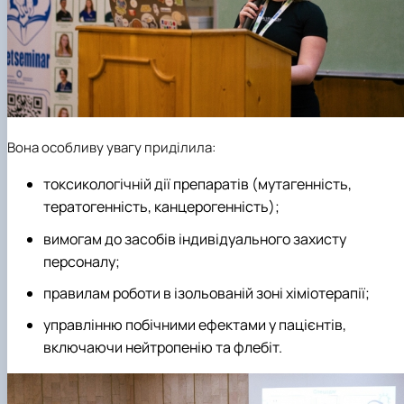
Вона особливу увагу приділила:
токсикологічній дії препаратів (мутагенність,
тератогенність, канцерогенність);
вимогам до засобів індивідуального захисту
персоналу;
правилам роботи в ізольованій зоні хіміотерапії;
управлінню побічними ефектами у пацієнтів,
включаючи нейтропенію та флебіт.