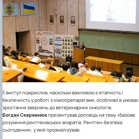
Її виступ підкреслив, наскільки важливою є етапність і
безпечність у роботі з хіміопрепаратами, особливо в умовах
зростання звернень до ветеринарних онкологів.
Богдан Скарженюк
презентував доповідь на тему «Базове
розуміння рентгенівських апаратів. Рентген-безпека
сьогодення», у якій проаналізував: