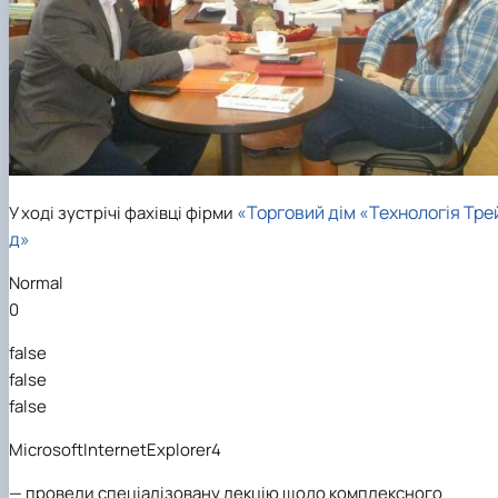
«Торговий дім «Технологія Тре
У ході зустрічі фахівці фірми
д»
Normal
0
false
false
false
MicrosoftInternetExplorer4
—
провели спеціалізовану лекцію щодо комплексного