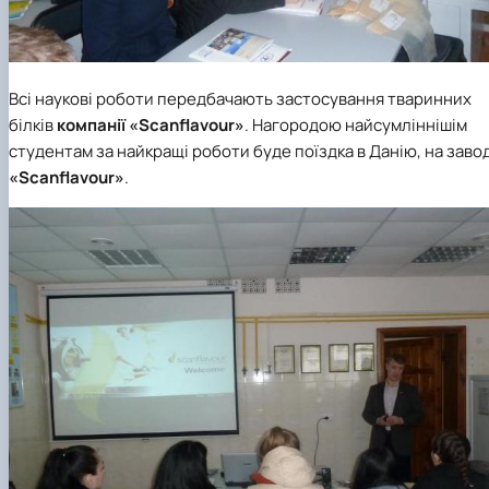
Всі наукові роботи передбачають застосування тваринних
білків
компанії «Scanflavour»
. Нагородою найсумліннішім
студентам за найкращі роботи буде поїздка в Данію, на заво
«Scanflavour»
.