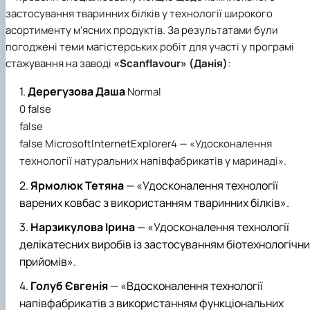
застосування тваринних білків у технології широкого
асортименту м’ясних продуктів. За результатами були
погоджені теми магістерських робіт для участі у програмі
стажування на заводі
«Scanflavour» (Данія)
:
Дерегузова Даша
Normal
0
false
false
false
MicrosoftInternetExplorer4
—
«Удосконалення
технології натуральних напівфабрикатів у маринаді».
Ярмолюк Тетяна
—
«Удосконалення технології
варених ковбас з використанням тваринних білків».
Нарзикулова Ірина
—
«Удосконалення технології
делікатесних виробів із застосуванням біотехнологічн
прийомів».
Голуб Євгенія
—
«Вдосконалення технології
напівфабрикатів з використанням функціональних