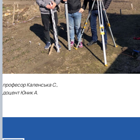
професор Каленська С.,
доцент Юник А.