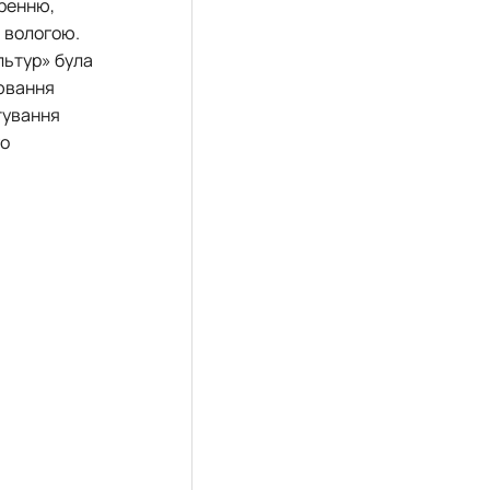
оренню,
я вологою.
льтур» була
рювання
тування
го