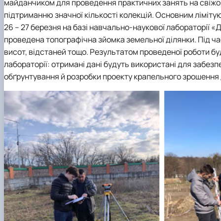
майданчиком для проведення практичних занять на свіжому 
підтриманню значної кількості колекцій. Основним ліміт
26 – 27 березня на базі навчально-наукової лабораторії 
проведена топографічна зйомка земельної ділянки. Під ч
висот, відстаней тощо. Результатом проведеної роботи б
лабораторії: отримані дані будуть використані для забез
обґрунтування й розробки проекту крапельного зрошення 