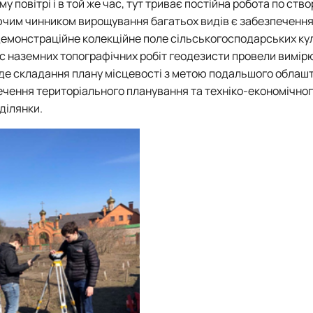
повітрі і в той же час, тут триває постійна робота по ств
уючим чинником вирощування багатьох видів є забезпеченн
«Демонстраційне колекційне поле сільськогосподарських ку
ас наземних топографічних робіт геодезисти провели вимі
уде складання плану місцевості з метою подальшого облаш
печення територіального планування та техніко-економічно
ділянки.