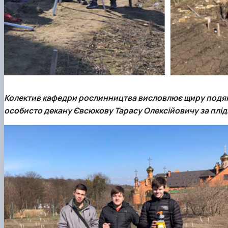
Колектив кафедри рослинництва висловлює щиру подяк
особисто декану Євсюкову Тарасу Олексійовичу за плід