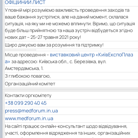
ОФІЦІЙНИЙ ЛИСТ
У повній мірі розуміємо важливість проведення заходів та
ваше бажання зустрітися, але на даний момент, склалася
ситуація, на яку ми не можемо вплинути. Віримо, що ситуація
буде більш прийнятною та наша зустріч відбудеться згідно
нових дат – 25-27 травня 2021 року!
Щиро дякуємо вам за розуміння та підтримку!
виставковий центр «КиївЕкспоПлаз
Місце проведення –
а»
за адресою: Київська обл., с. Березівка, вул.
Амстердамська, 1.
З глибокою повагою,
Організаційний комітет
Контакти оргкомітету
+38 099 290 40 45
press@medforum.in.ua
www.medforum.in.ua
На сайті працює онлайн-консультант щодо відвідування,
участі, оформлення відрядження та інших, організаційних