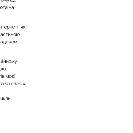
ота на
тернеті, які
 частиною
ладачем,
нційному
цію,
ів моєї
о на власні
никли