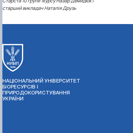
Старста 10 групи 1курсу Назар Демидюк і
старший викладач Наталія Друзь
НАЦІОНАЛЬНИЙ УНІВЕРСИТЕТ
БІОРЕСУРСІВ І
ПРИРОДОКОРИСТУВАННЯ
УКРАЇНИ