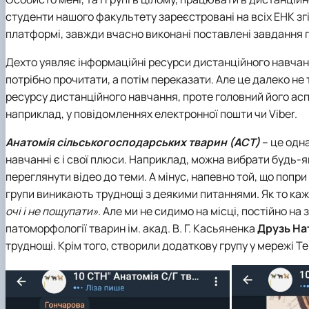
студенти нашого факультету зареєстровані на всіх ЕНК згі
платформі, завжди вчасно виконані поставлені завдання 
Дехто уявляє інформаційні ресурси дистанційного навчання
потрібно прочитати, а потім переказати. Але це далеко не
ресурсу дистанційного навчання, проте головний його асп
наприклад, у повідомленнях електронної пошти чи Viber.
Анатомія сільськогосподарських тварин (АСТ)
– це одна
навчанні є і свої плюси. Наприклад, можна вибрати будь-
переглянути відео до теми. А мінус, напевно той, що попри
групи виникають труднощі з деякими питаннями. Як то каж
очі і не пощупати»
. Але ми не сидимо на місці, постійно н
патоморфології тварин ім. акад. В. Г. Касьяненка
Друзь На
труднощі. Крім того, створили додаткову групу у мережі Te