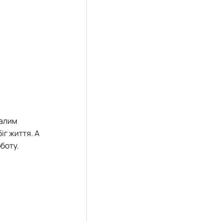
малим
г життя. А
боту.