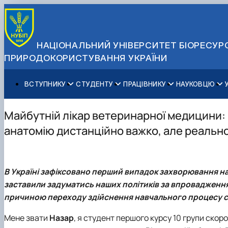
НАЦІОНАЛЬНИЙ УНІВЕРСИТЕТ БІОРЕСУРС
ПРИРОДОКОРИСТУВАННЯ УКРАЇНИ
ВСТУПНИКУ
СТУДЕНТУ
ПРАЦІВНИКУ
НАУКОВЦЮ
Вступ до НУБіП України 2026
Навчання
Освітній процес
Наукова діяльність
Управління і самоврядування
Приймальна комісія
Додаткова освіта
Міжнародна діяльність
Аспіранту / Докторанту
Загальна інформація
Майбутній лікар ветеринарної медицини:
Правила прийому
Позанавчальна діяльність
Довідкова інформація
Захисти дисертацій
Офіційні документи
анатомію дистанційно важко, але реально
Для осіб з тимчасово окупованих територій
Студентське самоврядування
Профспілкова організація
Законодавче та нормативне забезпечення
Стратегія розвитку на період 2026-2030рр. «ГОЛОСІ
Зимовий вступ
Довідкова інформація
Центр колективного користування науковим обладна
Доступ до публічної інформації
Підготовчий курс НМТ
Пільги
Біоетична комісія
Державні закупівлі
В Україні зафіксовано перший випадок захворювання на к
Для іноземців / For foreigners
Наукові видання
Офіційна символіка
заставили задуматись наших політиків за впровадження 
Військова освіта
Наука для бізнесу
Антикорупційні заходи
причиною переходу здійснення навчального процесу с
Гендерна радниця
Контактна інформація
Мене звати
Назар
, я студент першого курсу 10 групи ско