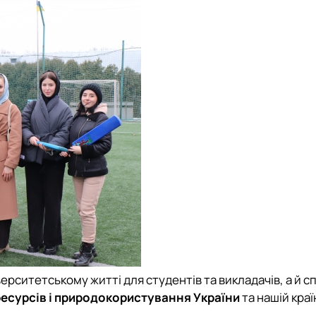
верситетському житті для студентів та викладачів, а й 
ресурсів і природокористування України
та нашій краї