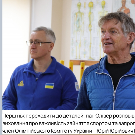
Перш ніж переходити до деталей, пан Олівер розповів
виховання
про важливість зайняття спортом та запропо
член
Олімпійського Комітету України
– Юрій Юрійович 