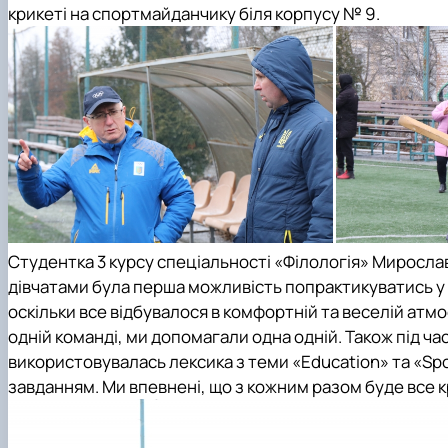
крикеті на спортмайданчику біля корпусу № 9.
Студентка 3 курсу
спеціальності «Філологія»
Мирослава
дівчатами була перша можливість попрактикуватись у п
оскільки все відбувалося в комфортній та веселій атм
одній команді, ми допомагали одна одній. Також під час
використовувалась лексика з теми «Education» та «Spo
завданням. Ми впевнені, що з кожним разом буде все к