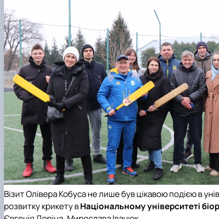
Візит Олівера Кобуса не лише був цікавою подією в уні
розвитку крикету в
Національному університеті біо
Євгенія Доріна, Мирослава Іванюк,