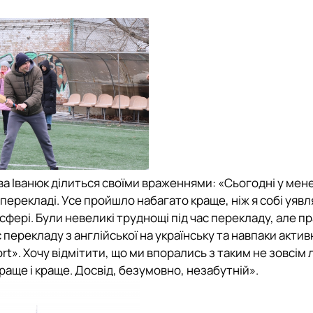
 Іванюк ділиться своїми враженнями: «Сьогодні у мене
ерекладі. Усе пройшло набагато краще, ніж я собі уявл
осфері. Були невеликі труднощі під час перекладу, але 
 перекладу з англійської на українську та навпаки актив
rt». Хочу відмітити, що ми впорались з таким не зовсім
раще і краще. Досвід, безумовно, незабутній».