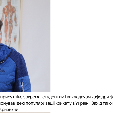
 присутнім, зокрема, студентам і викладачам
кафедри ф
нував ідею популяризації крикету в Україні. Захід також
Кризький.