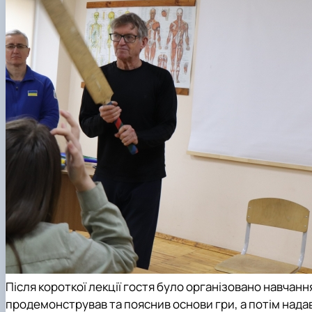
Після короткої лекції гостя було організовано навчанн
продемонстрував та пояснив основи гри, а потім нада