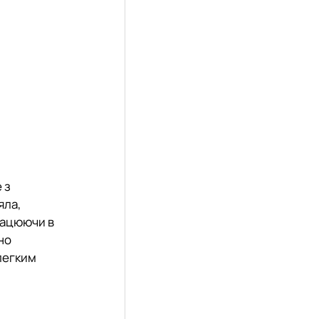
 з
яла,
працюючи в
но
 легким