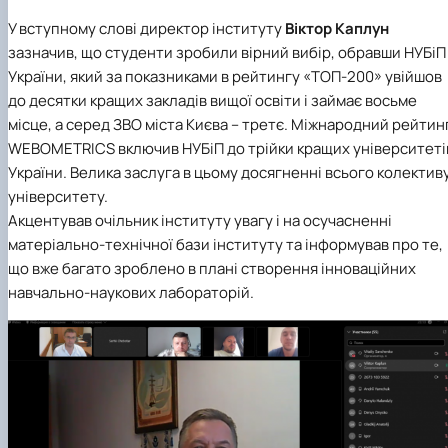
У вступному слові директор інституту
Віктор Каплун
зазначив, що
студенти зробили вірний вибір, обравши
НУБіП
України, який за показниками в рейтингу «ТОП-200» увійшов
до десятки кращих закладів вищої освіти і займає восьме
місце, а серед ЗВО міста Києва – третє
.
Міжнародний рейтин
WEBOMETRICS включив НУБіП до трійки кращих університеті
України.
Велика заслуга в цьому досягненні всього колектив
університету.
Акцентував очільник інституту увагу і на осучасненні
матеріально-технічної бази інституту та інформував про те,
що вже багато зроблено в плані створення інноваційних
навчально-наукових лабораторій.