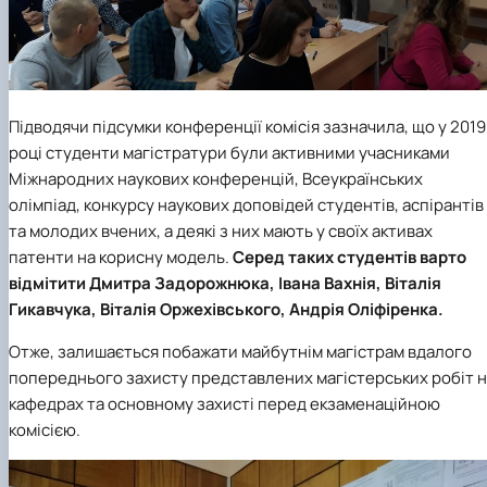
Підводячи підсумки конференції комісія зазначила, що у 2019
році студенти магістратури були активними учасниками
Міжнародних наукових конференцій, Всеукраїнських
олімпіад, конкурсу наукових доповідей студентів, аспірантів
та молодих вчених, а деякі з них мають у своїх активах
патенти на корисну модель.
Серед таких студентів варто
відмітити Дмитра Задорожнюка, Івана Вахнія, Віталія
Гикавчука, Віталія Оржехівського, Андрія Оліфіренка.
Отже, залишається побажати майбутнім магістрам вдалого
попереднього захисту представлених магістерських робіт 
кафедрах та основному захисті перед екзаменаційною
комісією.