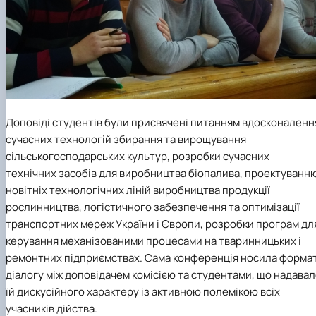
Доповіді студентів були присвячені питанням вдосконаленн
сучасних технологій збирання та вирощування
сільськогосподарських культур, розробки сучасних
технічних засобів для виробництва біопалива, проектуванн
новітніх технологічних ліній виробництва продукції
рослинництва, логістичного забезпечення та оптимізації
транспортних мереж України і Європи, розробки програм дл
керування механізованими процесами на тваринницьких і
ремонтних підприємствах. Сама конференція носила форма
діалогу між доповідачем комісією та студентами, що надава
їй дискусійного характеру із активною полемікою всіх
учасників дійства.