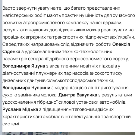
Варто звернути увагу на те, що багато представлених
магістерських робіт мають практичну цінність для сучасного
розвитку агропромислового комплексу нашої держави,
результати наукових досліджень яких можна реалізувати на
провідних аграрних та транспортних підприємствах України
Серед таких напрацювань слід відзначити роботи
Олексія
Сіденка
з удосконаленням техніко-технологічних
параметрів сепарації дрібного зерносоломистого вороху,
Володимира Яцуна
з висвітленням новітніх підходів у
діагностуванні плунжерних пар насосів високого тиску
дизельних двигунів сільськогосподарської техніки,
Володимира Чуприни
з модернізацією лінії приготування
сухого замінника молока,
Дмитра Вакулика
з результатами
удосконалення гібридної силової установки автомобілів,
Руслана Мідька
з підвищенням тягово-швидкісних
характеристик автомобіля в інтелектуальній транспортній
системі.