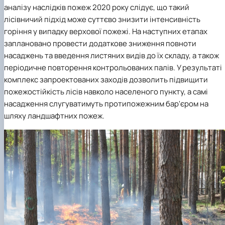
аналізу наслідків пожеж 2020 року слідує, що такий
лісівничий підхід може суттєво знизити інтенсивність
горіння у випадку верхової пожежі. На наступних етапах
заплановано провести додаткове зниження повноти
насаджень та введення листяних видів до їх складу, а також
періодичне повторення контрольованих палів. У результаті
комплекс запроектованих заходів дозволить підвищити
пожежостійкість лісів навколо населеного пункту, а самі
насадження слугуватимуть протипожежним бар'єром на
шляху ландшафтних пожеж.