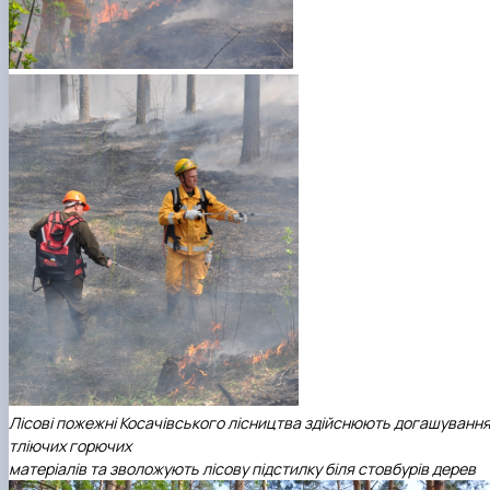
Лісові пожежні Косачівського лісництва здійснюють догашуванн
тліючих горючих
матеріалів та зволожують лісову підстилку біля стовбурів дерев