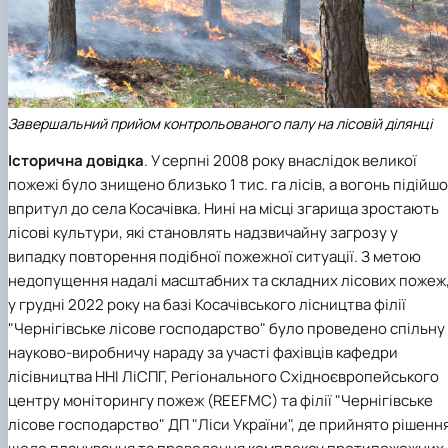
Завершальний прийом контрольованого палу на лісовій ділянці
Історична довідка
. У серпні 2008 року внаслідок великої
пожежі було знищено близько 1 тис. га лісів, а вогонь підійш
впритул до села Косачівка. Нині на місці згарища зростають
лісові культури, які становлять надзвичайну загрозу у
випадку повторення подібної пожежної ситуації. З метою
недопущення надалі масштабних та складних лісових пожеж
у грудні 2022 року на базі Косачівського лісництва філії
"Чернігівське лісове господарство" було проведено спільну
науково-виробничу нараду за участі фахівців кафедри
лісівництва ННІ ЛіСПГ, Регіонального Східноєвропейського
центру моніторингу пожеж (REEFMC) та філії "Чернігівське
лісове господарство" ДП "Ліси України", де прийнято рішенн