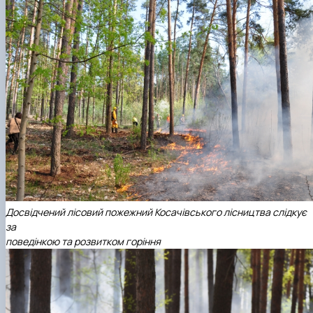
Досвідчений лісовий пожежний Косачівського лісництва слідкує
за
поведінкою та розвитком горіння