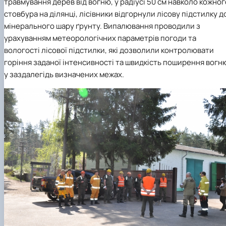
травмування дерев від вогню, у радіусі 50 см навколо кожног
стовбура на ділянці, лісівники відгорнули лісову підстилку д
мінерального шару ґрунту. Випалювання проводили з
урахуванням метеорологічних параметрів погоди та
вологості лісової підстилки, які дозволили контролювати
горіння заданої інтенсивності та швидкість поширення вогн
у заздалегідь визначених межах.