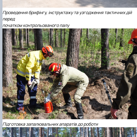
Проведення брифінгу, інструктажу та узгодження тактичних дій
перед
початком контрольованого палу
Підготовка запалювальних апаратів до роботи