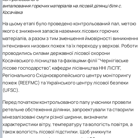
випалювання горючих матеріалів на лісовій ділянці біля с.
Косачівка
На цьому етапі було проведено контрольований пал, метою
якого є зниження запасів наземних лісових горючих
матеріалів, а разом з тим зменшення ймовірності виникненн
інтенсивних низових пожеж та їх переходу у верхові. Роботи
проводились силами державної лісової охорони
Косачівського лісництва та фахівцями філії "Чернігівське
лісове господарство", кафедри лісівництва ННІ ЛіСПГ,
Регіонального Східноєвропейського центру моніторингу
пожеж (REEFMC) та Українського центру лісової безпеки
(UFSC).
Перед початком контрольованого палу учасники провели
ретельне обстеження ділянки, запроектували та створили
мінезалізовані смуги різної ширини, визначили
характеристики вітру, температуру та вологість повітря, а
також вологість лісової підстилки. Щоб уникнути