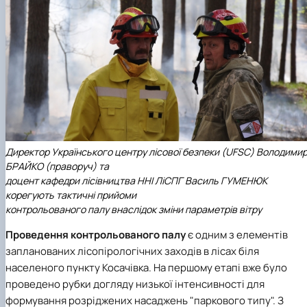
Директор Українського центру лісової безпеки (UFSC) Володими
БРАЙКО (праворуч) та
доцент кафедри лісівництва ННІ ЛіСПГ Василь ГУМЕНЮК
корегують тактичні прийоми
контрольованого палу внаслідок зміни параметрів вітру
Проведення контрольованого палу
є одним з елементів
запланованих лісопірологічних заходів в лісах біля
населеного пункту Косачівка. На першому етапі вже було
проведено рубки догляду низької інтенсивності для
формування розріджених насаджень "паркового типу". З