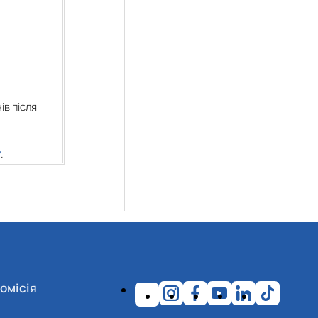
в після
у
.
омісія