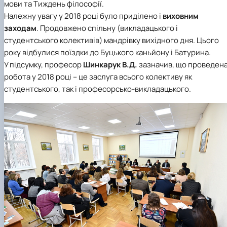
мови та Тиждень філософії.
Належну увагу у 2018 році було приділено і
виховним
заходам
. Продовжено спільну (викладацького і
студентського колективів) мандрівку вихідного дня. Цього
року відбулися поїздки до Буцького каньйону і Батурина.
У підсумку, професор
Шинкарук В.Д.
зазначив, що проведен
робота у 2018 році – це заслуга всього колективу як
студентського, так і професорсько-викладацького.