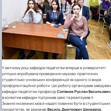
У звітному році кафедра педагогіки вперше в університеті
успішно апробувала проведення науково-практичних
студентсько-учнівських конференцій як одного із видів
профорієнтаційної роботи. Цю роботу організував завідувач
кафедри педагогіки професор
Сопівник Руслан Васильович
а колектив кафедри підтримав ідею та реалізував її.
Знання іноземних мов й надалі повинно бути в студентських
пріоритетах, як зазначає
Василь Дмитрович Шинкарук
,