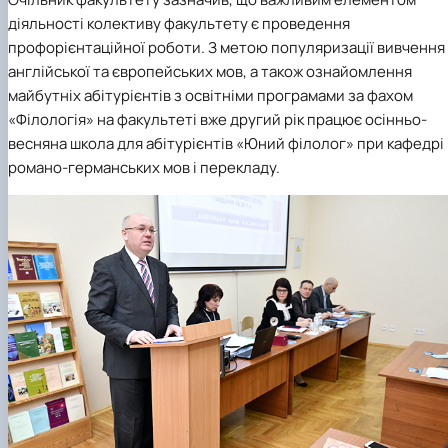
діяльності колективу факультету є проведення
профорієнтаційної роботи. З метою популяризації вивчення
англійської та європейських мов, а також ознайомлення
майбутніх абітурієнтів з освітніми програмами за фахом
«Філологія» на факультеті вже другий рік працює осінньо-
весняна школа для абітурієнтів «Юний філолог» при кафедрі
романо-германських мов і перекладу.