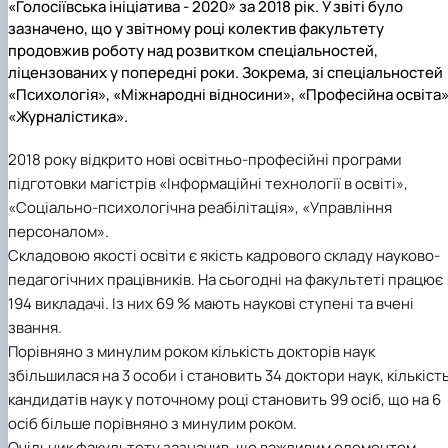
«Голосіївська ініціатива - 2020» за 2018 рік. У звіті було
Іноземні мови
Їдальні та буфети
Центр вивчення мов
Психологічна підтримка
Біоетична комісія
Рада молодих вчених
Методичні рекомендації, пам'ятки
ЦКНО «Агропромисловий комплекс, лісове і
Доступ до публічної інформації
Наглядова рада
Історія університету
зазначено, що у звітному році колектив факультету
Працевлаштування
Студентські квитки
Інклюзивне середовище
Наукові видання
садово-паркове господарство, ветеринарна
Наукові школи
Форми документів
Державні закупівлі
Рада роботодавців
Видатні випускники та працівники
продовжив роботу над розвитком спеціальностей,
Наука для бізнесу
медицина»
Стартап школа НУБіП України
Патентно-ліцензійна діяльність
Досліднику та автору
Офіційна символіка
Благодійний фонд «Голосіївська ініціатива
Звіт ректора
ліцензованих у попередні роки. Зокрема, зі спеціальностей
Обладнання НУБіП України
Звіт про проведення НТЗ
Каталог наукових послуг
Антикорупційні заходи
2020»
Пам'яті захисників України
«Психологія», «Міжнародні відносини», «Професійна освіта»
Наукові журнали НУБіП України
«SEB-2024»
Гендерна радниця
Почесні доктори і професори НУБіП України
Уповноважена особа з питань запобігання 
«Журналістика».
Наукові журнали НУБіП України (English)
«SEB-2025»
Контактна інформація
виявлення корупції
Пресслужба
Пам'ятка про проведення науково-технічни
Університетський кур'єр
Положення про антикорупційного
2018 року відкрито нові освітньо-професійні програми
заходів
уповноваженого НУБіП України
Вибори ректора
Порядок планування та організації
підготовки магістрів «Інформаційні технології в освіті»,
Програма розвитку університету «Голосіївсь
Національні нормативно-правові акти
проведення НТЗ
ініціатива – 2025»
Нормативно-правові акти НУБіП України
«Соціально-психологічна реабілітація», «Управління
Результати науково-технічних заходів
Інформаційні ресурси НАЗК
персоналом».
Монографії
Методичні роз’яснення НАЗК
Складовою якості освіти є якість кадрового складу науково-
Антикорупційні заходи
педагогічних працівників. На сьогодні на факультеті працює
194 викладачі. Із них 69 % мають наукові ступені та вчені
звання.
Порівняно з минулим роком кількість докторів наук
збільшилася на 3 особи і становить 34 доктори наук, кількіст
кандидатів наук у поточному році становить 99 осіб, що на 6
осіб більше порівняно з минулим роком.
Очільник факультету зазначив, що важливим елементом