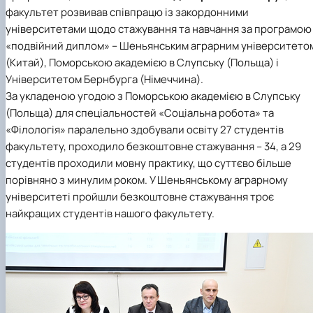
факультет розвивав співпрацю із закордонними
університетами щодо стажування та навчання за програмою
«подвійний диплом» –
Шеньянським аграрним університето
(Китай),
Поморською академією
в Слупську (Польща) і
Університетом Бернбурга
(Німеччина).
За укладеною угодою з
Поморською академією в Слупську
(Польща) для
спеціальностей «Соціальна робота»
та
«Філологія»
паралельно здобували освіту 27 студентів
факультету, проходило безкоштовне стажування – 34, а 29
студентів проходили мовну практику, що суттєво більше
порівняно з минулим роком. У Шеньянському аграрному
університеті пройшли безкоштовне стажування троє
найкращих студентів нашого факультету.