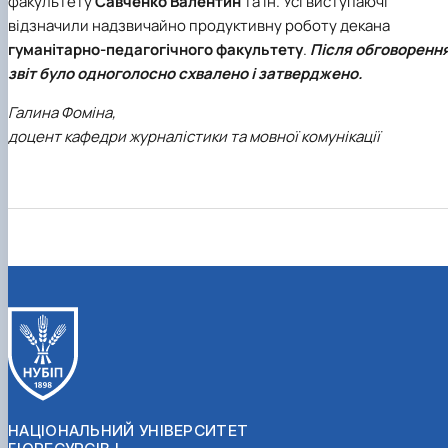
факультету
Савченко
Валентин
та ін. Усі виступаючі
відзначили надзвичайно продуктивну роботу декана
гуманітарно-педагогічного факультету
.
Після обговоренн
звіт було одноголосно схвалено і затверджено.
Галина Фоміна,
доцент кафедри журналістики та мовної комунікації
НАЦІОНАЛЬНИЙ УНІВЕРСИТЕТ