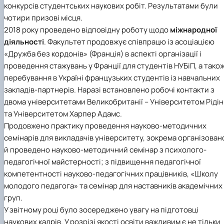
конкурсів студентських наукових робіт. Результатами були
чотири призові місця.
2018 року проведено відповідну роботу щодо
міжнародної
діяльності
. Факультет продовжує співпрацю із асоціацією
«Дружба без кордонів» (Франція) в аспекті організації і
проведення стажувань у Франції для студентів НУБіП, а тако
перебування в Україні французьких студентів із навчальних
закладів-партнерів. Наразі встановлено робочі контакти з
двома університетами Великобританії –
Університетом Рідін
та
Університетом Харпер Адамс
.
Продовжено практику проведення науково-методичних
семінарів для викладачів університету, зокрема організован
й проведено науково-методичний семінар з психолого-
педагогічної майстерності; з підвищення педагогічної
компетентності науково-педагогічних працівників, «Школу
молодого педагога» та семінар для наставників академічних
груп.
У звітному році було зосереджено увагу на підготовці
наукових кадрів. У розрізі якості освіти важливим є не тільки