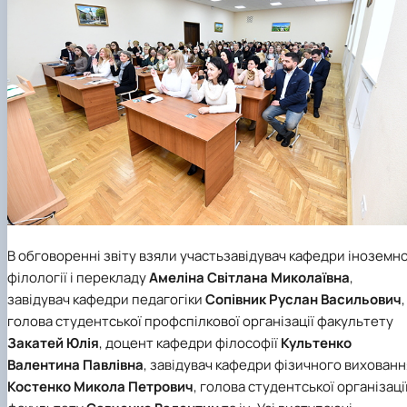
В обговоренні звіту взяли участьзавідувач кафедри іноземно
філології і перекладу
Амеліна Світлана Миколаївна
,
завідувач кафедри педагогіки
Сопівник Руслан Васильович
,
голова студентської профспілкової організації факультету
Закатей Юлія
, доцент кафедри філософії
Культенко
Валентина Павлівна
, завідувач кафедри фізичного вихованн
Костенко Микола Петрович
, голова студентської організаці