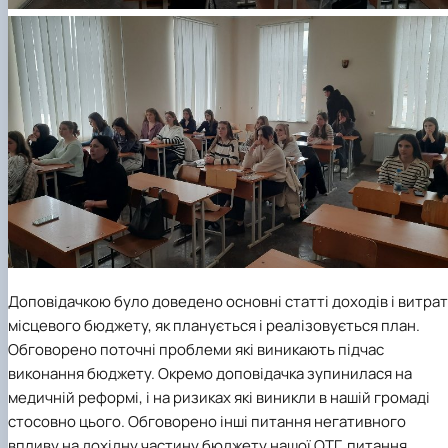
Доповідачкою було доведено основні статті доходів і витрат
місцевого бюджету, як планується і реалізовується план.
Обговорено поточні проблеми які виникають підчас
виконання бюджету. Окремо доповідачка зупинилася на
медичній реформі, і на ризиках які виникли в нашій громаді
стосовно цього. Обговорено інші питання негативного
впливу на дохідну частину бюджету нашої ОТГ, питання