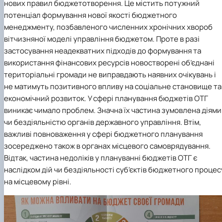
нових правил бюджетотворення. Це містить потужний
потенціал формування нової якості бюджетного
менеджменту, позбавленого численних хронічних хвороб
вітчизняної моделі управління бюджетом. Проте в разі
застосування неадекватних підходів до формування та
використання фінансових ресурсів новостворені об’єднані
територіальні громади не виправдають наявних очікувань і
не матимуть позитивного впливу на соціальне становище та
економічний розвиток. У сфері планування бюджетів ОТГ
виникає чимало проблем. Значна їх частина зумовлена діями
чи бездіяльністю органів державного управління. Втім,
важливі повноваження у сфері бюджетного планування
зосереджено також в органах місцевого самоврядування.
Відтак, частина недоліків у плануванні бюджетів ОТГ є
наслідком дій чи бездіяльності суб’єктів бюджетного процес
на місцевому рівні.