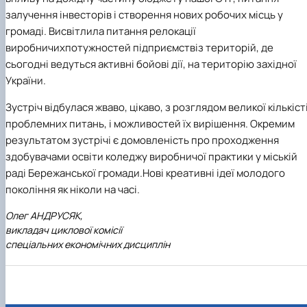
залучення інвесторів і створення нових робочих місць у
громаді. Висвітлила питання релокації
виробничихпотужностей підприємствіз територій, де
сьогодні ведуться активні бойові дії, на територію західної
України.
Зустріч відбулася жваво, цікаво, з розглядом великої кількіст
проблемних питань, і можливостей їх вирішення. Окремим
результатом зустрічі є домовленість про проходження
здобувачами освіти коледжу виробничої практики у міській
раді Бережанської громади.Нові креативні ідеї молодого
покоління як ніколи на часі.
Олег АНДРУСЯК,
викладач циклової комісії
спеціальних економічних дисциплін