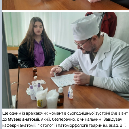
Ще одним із вражаючих моментів сьогоднішньої зустрічі був візит
до
Музею анатомії
, який, безперечно, є унікальним. Завідувач
кафедри анатомії, гістології і патоморфології тварин ім. акад. В.Г.