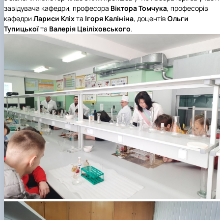
завідувача кафедри, професора
Віктора Томчука
, професорів
кафедри
Лариси Кліх
та
Ігоря Калініна
, доцентів
Ольги
Тупицької
та
Валерія Цвіліховського
.