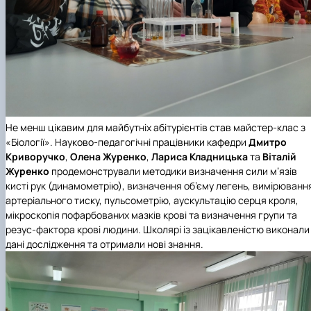
Не менш цікавим для майбутніх абітурієнтів став майстер-клас з
«Біології». Науково-педагогічні працівники кафедри
Дмитро
Криворучко
,
Олена Журенко
,
Лариса Кладницька
та
Віталій
Журенко
продемонстрували методики визначення сили м’язів
кисті рук (динамометрію), визначення об’єму легень, вимірюванн
артеріального тиску, пульсометрію, аускультацію серця кроля,
мікроскопія пофарбованих мазків крові та визначення групи та
резус-фактора крові людини. Школярі із зацікавленістю виконали
дані дослідження та отримали нові знання.