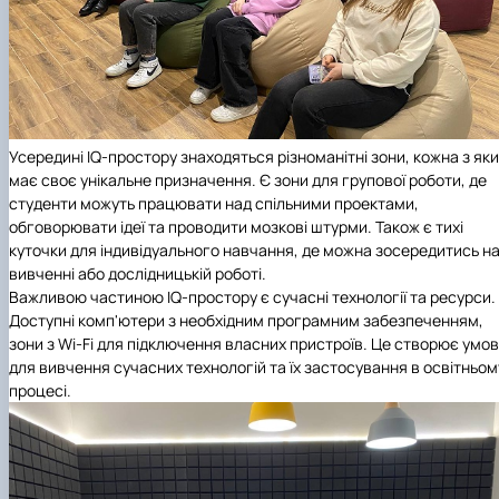
Усередині IQ-простору знаходяться різноманітні зони, кожна з як
має своє унікальне призначення. Є зони для групової роботи, де
студенти можуть працювати над спільними проектами,
обговорювати ідеї та проводити мозкові штурми. Також є тихі
куточки для індивідуального навчання, де можна зосередитись н
вивченні або дослідницькій роботі.
Важливою частиною IQ-простору є сучасні технології та ресурси.
Доступні комп'ютери з необхідним програмним забезпеченням,
зони з Wi-Fi для підключення власних пристроїв. Це створює умо
для вивчення сучасних технологій та їх застосування в освітньом
процесі.