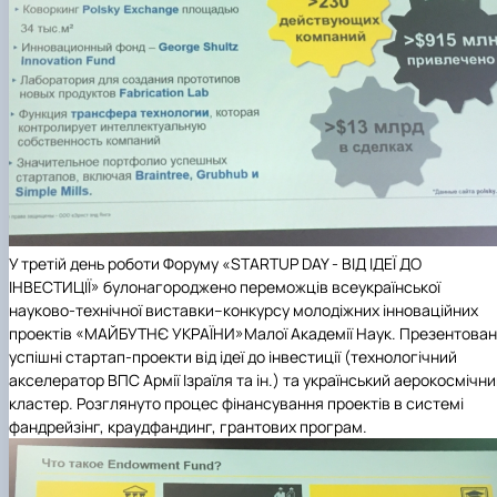
У третій день роботи Форуму «STARTUP DAY - ВІД ІДЕЇ ДО
ІНВЕСТИЦІЇ» булон
агороджено переможців всеукраїнської
науково-технічної виставки–конкурсу молодіжних інноваційних
проектів «МАЙБУТНЄ УКРАЇНИ»
Малої Академії Наук. Презентова
успішні стартап-проекти від ідеї до інвестиції (технологічний
акселератор ВПС Армії Ізраїля та ін.) та український аерокосмічн
кластер. Розглянуто процес фінансування проектів в системі
фандрейзінг, краудфандинг, грантових програм.