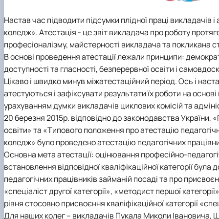
Настав час підводити підсумки плідної праці викладачів і
коледж». Атестація - це звіт викладача про роботу протяг
професіоналізму, майстерності викладача та покликана с
В основі проведення атестації лежали принципи: демократи
доступності та гласності, безперервної освіти і самовдо
Цікаво і швидко минув міжатестаційний період. Ось і наст
атестуються і зафіксувати результати їх роботи на основі к
урахуванням думки викладачів циклових комісій та адміні
20 березня 2015р. відповідно до законодавства України,
освіти» та «Типового положення про атестацію педагогіч
коледж» було проведено атестацію педагогічних працівникі
Основна мета атестації: оцінювання професійно-педагогі
встановлення відповідної кваліфікаційної категорії була 
педагогічних працівників займаній посаді та про присвоєнн
«спеціаліст другої категорії», «методист першої категор
рівня стосовно присвоєння кваліфікаційної категорії «спец
Для наших колег – викладачів Пукала Миколи Івановича, 