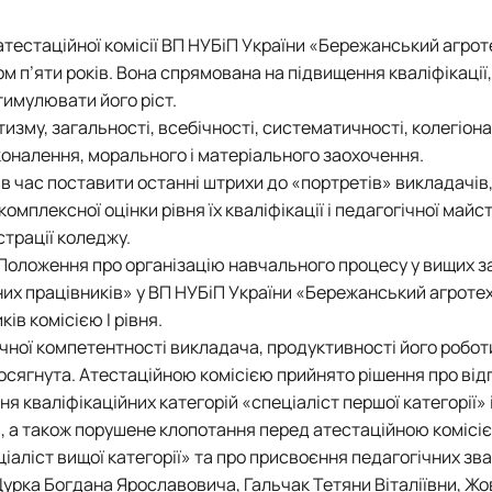
 атестаційної комісії ВП НУБіП України «Бережанський агро
ом п’яти років. Вона спрямована на підвищення кваліфікації,
тимулювати його ріст.
зму, загальності, всебічності, систематичності, колегіона
сконалення, морального і матеріального заохочення.
ав час поставити останні штрихи до «портретів» викладачів
омплексної оцінки рівня їх кваліфікації і педагогічної майс
страції коледжу.
 «Положення про організацію навчального процесу у вищих 
них працівників» у ВП НУБіП України «Бережанський агроте
в комісією І рівня.
чної компетентності викладача, продуктивності його робот
досягнута. Атестаційною комісією прийнято рішення про від
я кваліфікаційних категорій «спеціаліст першої категорії» 
ії», а також порушене клопотання перед атестаційною коміс
іаліст вищої категорії» та про присвоєння педагогічних зва
Щурка Богдана Ярославовича, Гальчак Тетяни Віталіївни, Ж