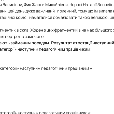
 Василівни, Фик Жанни Михайлівни, Чорної Наталії Зеновіїв
івни цей день дуже важливий і приємний, тому що їм випала
естаційної комісії намагалися домалювати такою великою, ц
агментиків скла. Жоден з цих фрагментиків не має більшого
ння портретів закінчено.
ідають займаним посадам. Результат атестації наступний
категорії» наступним педагогічним працівникам:
 категорії» наступним педагогічним працівникам:
атегорії» наступним педагогічним працівникам: