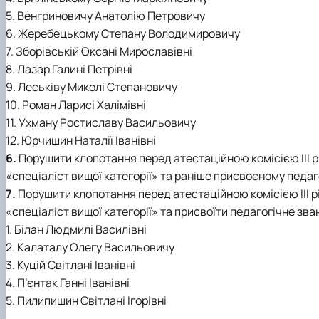
5. Венгриновичу Анатолію Петровичу
6. Жеребецькому Степану Володимировичу
7. Зборівській Оксані Мирославівні
8. Лазар Галині Петрівні
9. Леськіву Миколі Степановичу
10. Роман Ларисі Халімівні
11. Ухману Ростиславу Васильовичу
12. Юрчишин Наталії Іванівні
6.
Порушити клопотання перед атестаційною комісією ІІІ рі
«спеціаліст вищої категорії» та раніше присвоєному педа
7.
Порушити клопотання перед атестаційною комісією ІІІ рі
«спеціаліст вищої категорії» та присвоїти педагогічне 
1. Білан Людмилі Василівні
2. Калаталу Олегу Васильовичу
3. Куцій Світлані Іванівні
4. П’єнтак Ганні Іванівні
5. Пилипишин Світлані Ігорівні