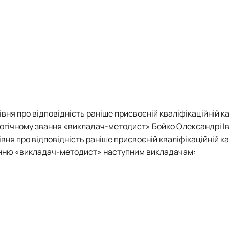
вня про відповідність раніше присвоєній кваліфікаційній ка
гогічному звання «викладач-методист» Бойко Олександрі Ів
вня про відповідність раніше присвоєній кваліфікаційній ка
званню «викладач-методист» наступним викладачам: