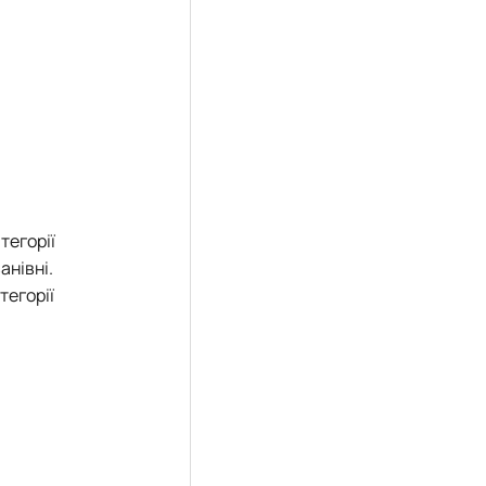
тегорії
анівні.
тегорії