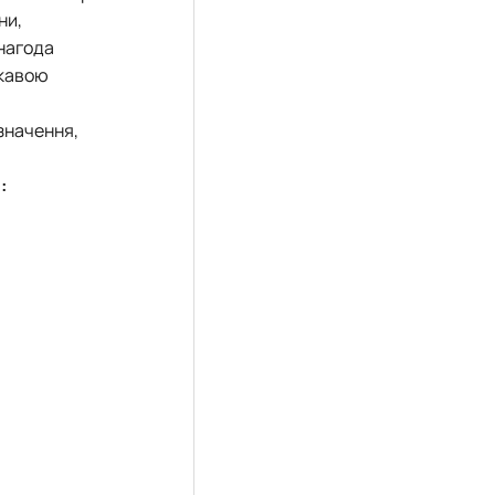
ни,
 нагода
ікавою
 значення,
: