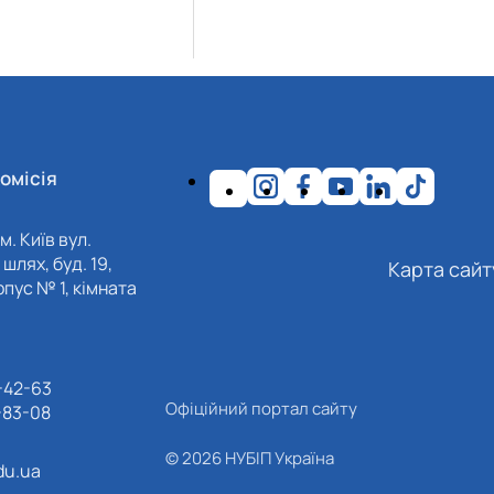
омісія
м. Київ вул.
шлях, буд. 19,
Карта сайт
пус № 1, кімната
-42-63
Офіційний портал сайту
-83-08
© 2026 НУБІП Україна
du.ua