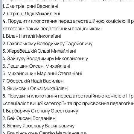
1. Дмитрів Ірині Василівні
2. Стрілці Лідії Михайлівні
4.
Порушити клопотання перед атестаційною комісією ІІІ рі
категорії» таким педагогічним працівникам:
1. Білан Наталії Миколаївні
2. Гаховському Володимиру Тадейовичу
3. Жеребецькій Ользі Михайлівні
4. Зайчуку Володимиру Миколайовичу
5. Лещишин Оксані Михайлівні
6. Михайлишин Маріанні Степанівні
7. Оберській Надії Василівні
8. Якимович Ользі Михайлівні
5.
Порушити клопотання перед атестаційною комісією ІІІ рі
«спеціаліст вищої категорії» та про присвоєння педагог
1. Барбаричу Степану Орестовичу
2. Бей Оксані Богданівні
3. Білику Ярославу Васильовичу
4. Брилінському Сергію Маркіяновичу