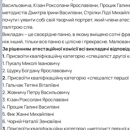
Васильовича, Кізан Роксолани Ярославівни, Процик Галини
методистів Дмитрів Ірини Василівни, Стрілки Лідії Михайл
почути і уявити собі свій творчий портрет, який члени ат
палітрою слів.
Викладач – це своєрідне панно, в якому вміщено сотні фр
ніж інший, тільки все панно є цілісне і прекрасне. Малюва
За рішенням атестаційної комісії всі викладачі відпов
1.
Присвоїти кваліфікаційну категорію «спеціаліст другої 
1. Пукалу Миколі Івановичу
2. Щурку Богдану Ярославовичу
2.
Присвоїти кваліфікаційну категорію «спеціаліст першої
1. Гальчак Тетяні Віталіївні
2. Жовничу Петру Васильовичу
3. Кізан Роксолані Ярославівні
4. Процик Галині Василівні
5. Фик Жанні Михайлівні
6. Чорній Наталії Зеновіївні
3.
Присвоїти кваліфікаційну категорію «методист першої к