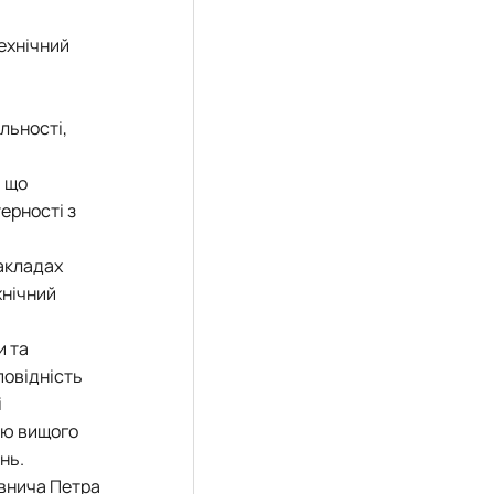
технічний
льності,
, що
терності з
закладах
хнічний
и та
повідність
і
ією вищого
нь.
овнича Петра