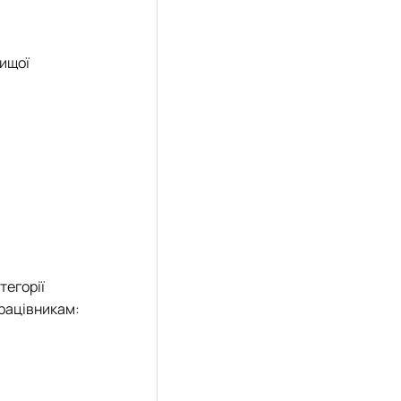
вищої
тегорії
працівникам: