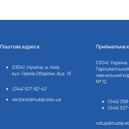
Поштова адреса
Приймальна к
03041, Україна, 
03041, Україна, м. Київ,
Горіхуватський 
вул. Героїв Оборони, буд. 15.
навчальний кор
№ 12.
(044) 527-82-42
rectorat@nubip.edu.ua
(044) 258
(044) 527
vstup@nubip.e