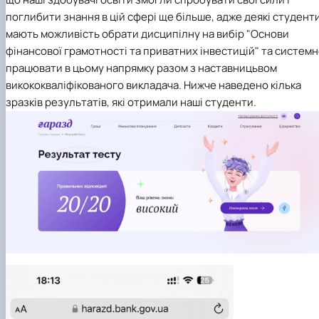
поглибити знання в цій сфері ще більше, адже деякі студент
мають можливість обрати дисципілну на вибір "Основи
фінансової грамотності та приватних інвестицій" та систем
працювати в цьому напрямку разом з наставницьвом
викококваліфікованого викладача. Нижче наведено кілька
зразків результатів, які отримали наші студенти.