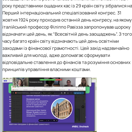
року представники ощадних кас із 29 країн світу зібралися н
Перший інтернаціональний спеціалізований конгрес. 31
жовтня 1924 року проходив останній день конгресу, на якому
італійський професор Філіппо Равізза запропонував щороку
відзначати цей день, як “Всесвітній день заощаджень”. З того
часу багато країн світу відзначають цей день освітніми
заходами із фінансової грамотності.
Цей захід надзвичайно
важливий для молоді, адже допомагає сформувати
відповідальне ставлення до фінансів та розуміння основних
принципів управління власними коштами.