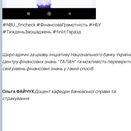
#NBU_fincheck #ФінансоваГрамотність #НБУ
#ТижденьЗаощаджень #finlit Гаразд
Щиро вдячні за цікаву ініціативу Національного банку України
Центру фінансових знань "ТАЛАН" та можливість перевірит
свій рівень фінансовиї знань у такий спосіб
Ольга ФАЙЧУК
Доцент кафедри банківської справи та
страхування