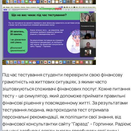
Під час тестування студенти перевірили свою фінансову
грамотність на життєвих ситуаціях, з якими часто
зіштовхуються споживачі фінансових послуг. Кожне питання
тесту – це симулятор, який допоможе приймати правильні
фінансові рішення у повсякденному житті. За результатами
тестування людина, яка проходила тест отримала
персональні рекомендації, як поліпшити свої знання, від
фінансової консультантки сайту “Гаразд” – Горпинки.
Радіємо
що наші здобувачі освіти змогли спробувати свої сили і