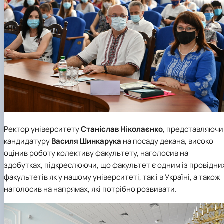
Ректор університету
Станіслав Ніколаєнко
, представляючи
кандидатуру
Василя Шинкарука
на посаду декана, високо
оцінив роботу колективу факультету, наголосив на
здобутках, підкреслюючи, що факультет є одним із провідни
факультетів як у нашому університеті, так і в Україні, а також
наголосив на напрямах, які потрібно розвивати.