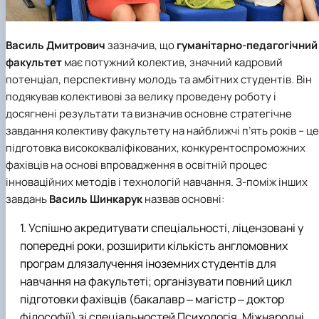
Василь Дмитрович
зазначив, що
гуманітарно-педагогічний
факультет
має потужний колектив, значний кадровий
потенціал, перспективну молодь та амбітних студентів. Він
подякував колективові за велику проведену роботу і
досягнені результати та визначив основне стратегічне
завдання колективу факультету на найближчі п’ять років – це
підготовка висококваліфікованих, конкурентоспроможних
фахівців на основі впровадження в освітній процес
інноваційних методів і технологій навчання. З-поміж інших
завдань
Василь Шинкарук
назвав основні:
Успішно акредитувати спеціальності, ліцензовані у
попередні роки, розширити кількість англомовних
програм длязалучення іноземних студентів для
навчання на факультеті; організувати повний цикл
підготовки фахівців (бакалавр ‒ магістр ‒ доктор
філософії) зі спеціальностей Психологія, Міжнародні