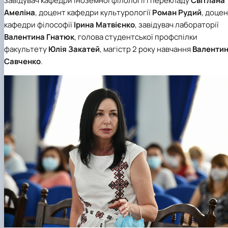
завідувач кафедри іноземної філології і перекладу
Світлана
Амеліна
, доцент кафедри культурології
Роман Рудий
, доце
кафедри філософії
Ірина Матвієнко
, завідувач лабораторії
Валентина Гнатюк
, голова студентської профспілки
факультету
Юлія Закатей
, магістр 2 року навчання
Валенти
Савченко
.