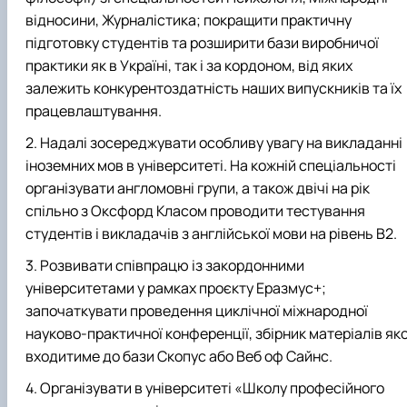
відносини, Журналістика; покращити практичну
підготовку студентів та розширити бази виробничої
практики як в Україні, так і за кордоном, від яких
залежить конкурентоздатність наших випускників та їх
працевлаштування.
Надалі зосереджувати особливу увагу на викладанні
іноземних мов в університеті. На кожній спеціальності
організувати англомовні групи, а також двічі на рік
спільно з Оксфорд Класом проводити тестування
студентів і викладачів з англійської мови на рівень В2.
Розвивати співпрацю із закордонними
університетами у рамках проєкту Еразмус+;
започаткувати проведення циклічної міжнародної
науково-практичної конференції, збірник матеріалів яко
входитиме до бази Скопус або Веб оф Сайнс.
Організувати в університеті «Школу професійного