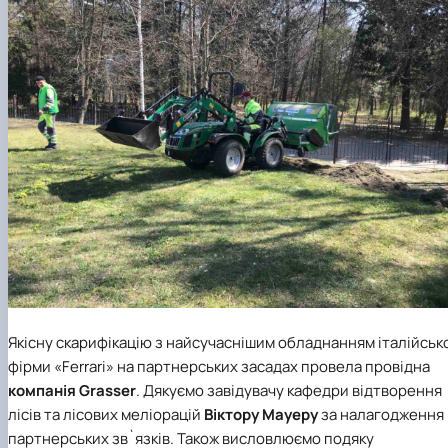
Якісну скарифікацію з найсучаснішим обладнанням італійськ
фірми «Ferrari» на партнерських засадах провела провідна
компанія Grasser
. Дякуємо завідувачу
кафедри відтворення
лісів та лісових меліорацій
Віктору Мауеру
за налагодження
партнерських зв`язків. Також висловлюємо подяку