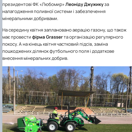
президентові
ФК «Любомир»
Леоніду Джужику
за
налагодження поливної системи і забезпечення
мінеральними добривами.
На середину квітня заплановано аерацію газону, що також
має провести
фірма Grasser
та організацію регулярного
покосу. А на кінець квітня частковий підсів, заміна
пошкоджених ділянок футбольного поля і додаткове
внесення мінеральних добрив.