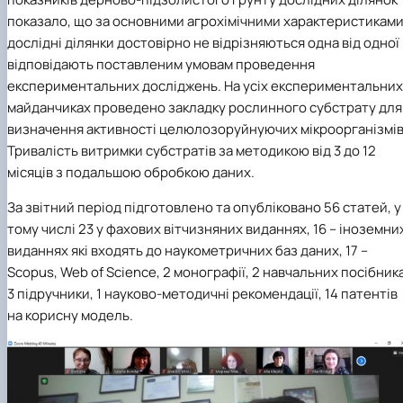
показало, що за основними агрохімічними характеристикам
дослідні ділянки достовірно не відрізняються одна від одної 
відповідають поставленим умовам проведення
експериментальних досліджень. На усіх експериментальних
майданчиках проведено закладку рослинного субстрату для
визначення активності целюлозоруйнуючих мікроорганізмів
Тривалість витримки субстратів за методикою від 3 до 12
місяців з подальшою обробкою даних.
За звітний період підготовлено та опубліковано 56 статей, у
тому числі 23 у фахових вітчизняних виданнях, 16 – іноземни
виданнях які входять до наукометричних баз даних, 17 –
Scopus, Web of Science, 2 монографії, 2 навчальних посібника
3 підручники, 1 науково-методичні рекомендації, 14 патентів
на корисну модель.