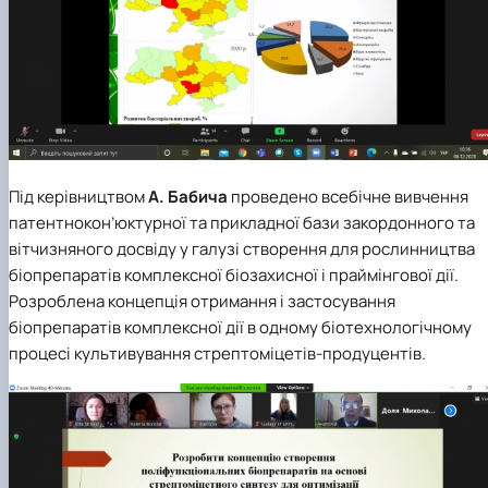
Під керівництвом
А. Бабича
проведено всебічне вивчення
патентнокон’юктурної та прикладної бази закордонного та
вітчизняного досвіду у галузі створення для рослинництва
біопрепаратів комплексної біозахисної і праймінгової дії.
Розроблена концепція отримання і застосування
біопрепаратів комплексної дії в одному біотехнологічному
процесі культивування стрептоміцетів-продуцентів.