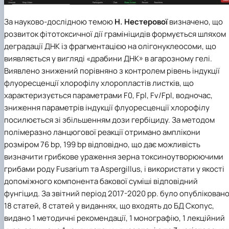
За науково-дослідною темою
Н. Нестерової
визначено, що
розвиток фітотоксичної дії грамініцидів формується шляхом
деградації ДНК із фрагментацією на олігонуклеосоми, що
виявляється у вигляді «драбини ДНК» в агарозному гелі.
Виявлено знижений порівняно з контролем рівень індукції
флуоресценції хлорофілу хлоропластів листків, що
характеризується параметрами F0, Fpl, Fv/Fpl, водночас,
зниження параметрів індукції флуоресценції хлорофілу
посилюється зі збільшенням дози гербіциду. За методом
полімеразно ланцюгової реакції отримано амплікони
розміром 76 bp, 199 bp відповідно, що дає можливість
визначити грибкове ураження зерна токсиноутворюючими
грибами роду Fusarium та Aspergillus, і використати у якості
допоміжного компонента бакової суміші відповідний
фунгіцид. За звітний період 2017-2020 рр. було опублікован
18 статей, 8 статей у виданнях, що входять до БД Скопус,
видано 1 методичні рекомендації, 1 монографію, 1 лекційний