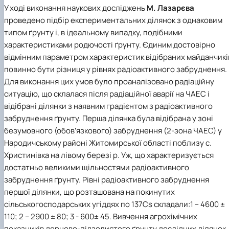
У ході виконання наукових досліджень
М. Лазарєва
проведено підбір експериментальних ділянок з однаковим
типом ґрунту і, в ідеальному випадку, подібними
характеристиками родючості ґрунту. Єдиним достовірно
відмінним параметром характеристик відібраних майданчикі
повинно бути різниця у рівнях радіоактивного забруднення.
Для виконання цих умов було проаналізовано радіаційну
ситуацію, що склалася після радіаційної аварії на ЧАЕС і
відібрані ділянки з наявним градієнтом з радіоактивного
забруднення ґрунту. Перша ділянка була відібрана у зоні
безумовного (обов’язкового) забруднення (2-зона ЧАЕС) у
Народичському районі Житомирської області поблизу с.
Христинівка на лівому березі р. Уж, що характеризується
достатньо великими щільностями радіоактивного
забруднення ґрунту. Рівні радіоактивного забруднення
першої ділянки, що розташована на покинутих
сільськогосподарських угіддях по 137Cs складали:1 – 4600 ±
110; 2 – 2900 ± 80; 3 - 600± 45. Вивчення агрохімічних
показників дерново-підзолистого ґрунту дослідних ділянок