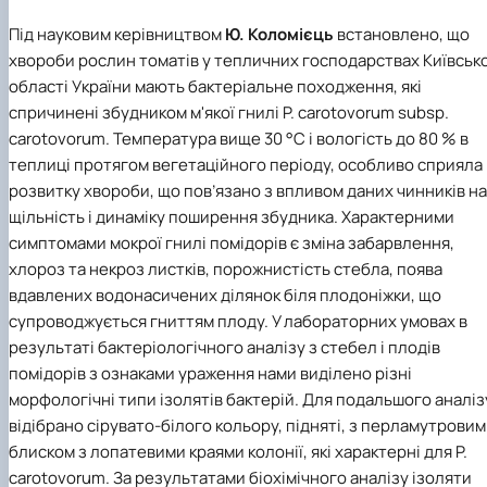
Під науковим керівництвом
Ю. Коломієць
встановлено, що
хвороби рослин томатів у тепличних господарствах Київсько
області України мають бактеріальне походження, які
спричинені збудником м'якої гнилі P. carotovorum subsp.
carotovorum. Температура вище 30 °C і вологість до 80 % в
теплиці протягом вегетаційного періоду, особливо сприяла
розвитку хвороби, що пов’язано з впливом даних чинників на
щільність і динаміку поширення збудника. Характерними
симптомами мокрої гнилі помідорів є зміна забарвлення,
хлороз та некроз листків, порожнистість стебла, поява
вдавлених водонасичених ділянок біля плодоніжки, що
супроводжується гниттям плоду. У лабораторних умовах в
результаті бактеріологічного аналізу з стебел і плодів
помідорів з ознаками ураження нами виділено різні
морфологічні типи ізолятів бактерій. Для подальшого аналіз
відібрано сірувато-білого кольору, підняті, з перламутровим
блиском з лопатевими краями колонії, які характерні для P.
carotovorum. За результатами біохімічного аналізу ізоляти