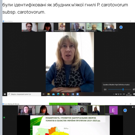
були ідентифіковані як збудник м'якої гнилі P. carotovorum
subsp. carotovorum.