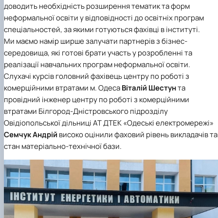
доводить необхідність розширення тематик та форм
неформальної освіти у відповідності до освітніх програм
спеціальностей, за якими готуються фахівці в інституті.
Ми маємо намір ширше залучати партнерів з бізнес-
середовища, які готові брати участь у розробленні та
реалізації навчальних програм неформальної освіти.
Слухачі курсів головний фахівець центру по роботі з
комерційними втратами м. Одеса
Віталій Шестун
та
провідний інженер центру по роботі з комерційними
втратами Білгород-Дністровського підрозділу
Овідіопольської дільниці АТ ДТЕК «Одеські електромережі»
Семчук Андрій
високо оцінили фаховий рівень викладачів та
стан матеріально-технічної бази.