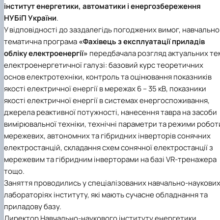
інститут енергетики, автоматики і енергозбереження
Іноземні мови
Їдальні та буфети
Центр вивчення мов
Психологічна підтримка
Біоетична комісія
Рада молодих вчених
Методичні рекомендації, пам'ятки
ЦКНО «Агропромисловий комплекс, лісове і
Доступ до публічної інформації
Наглядова рада
Історія університету
Працевлаштування
Студентські квитки
Інклюзивне середовище
Наукові видання
садово-паркове господарство, ветеринарна
Наукові школи
Форми документів
НУБіП України
.
Державні закупівлі
Рада роботодавців
Видатні випускники та працівники
Наука для бізнесу
медицина»
Стартап школа НУБіП України
Патентно-ліцензійна діяльність
Досліднику та автору
Офіційна символіка
Благодійний фонд «Голосіївська ініціатива
Звіт ректора
У відповідності до заздалегідь погоджених вимог, навчально
Обладнання НУБіП України
Звіт про проведення НТЗ
Каталог наукових послуг
Антикорупційні заходи
2020»
Пам'яті захисників України
тематична програма
«Фахівець з експлуатації приладів
Наукові журнали НУБіП України
«SEB-2024»
Гендерна радниця
Почесні доктори і професори НУБіП України
Уповноважена особа з питань запобігання 
обліку електроенергії»
передбачала розгляд актуальних те
Наукові журнали НУБіП України (English)
«SEB-2025»
Контактна інформація
виявлення корупції
Пресслужба
електроенергетичної галузі: базовий курс теоретичних
Пам'ятка про проведення науково-технічни
Університетський кур'єр
Положення про антикорупційного
основ електротехніки, контроль та оцінювання показників
заходів
уповноваженого НУБіП України
Вибори ректора
якості електричної енергії в мережах 6 – 35 кВ, показники
Порядок планування та організації
Програма розвитку університету «Голосіївсь
Національні нормативно-правові акти
проведення НТЗ
якості електричної енергії в системах енергоспоживання,
ініціатива – 2025»
Нормативно-правові акти НУБіП України
Результати науково-технічних заходів
Інформаційні ресурси НАЗК
джерела реактивної потужності, нанесення тавра на засоби
Монографії
Методичні роз’яснення НАЗК
вимірювальної техніки, технічні параметри та режими робот
Антикорупційні заходи
мережевих, автономних та гібридних інверторів сонячних
електростанцій, складання схем сонячної електростанції з
мережевим та гібридним інверторами на базі VR-тренажера
тощо.
Заняття проводились у спеціалізованих навчально-наукови
лабораторіях інституту, які мають сучасне обладнання та
приладову базу.
Директор Навчально-наукового інституту енергетики,