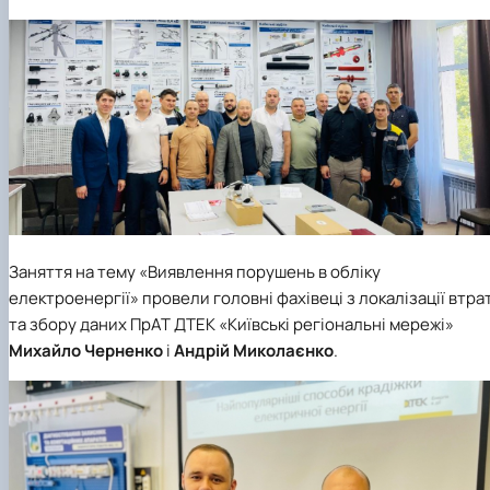
Заняття на тему «Виявлення порушень в обліку
електроенергії» провели головні фахівеці з локалізації втра
та збору даних ПрАТ ДТЕК «Київські регіональні мережі»
Михайло Черненко
і
Андрій Миколаєнко
.