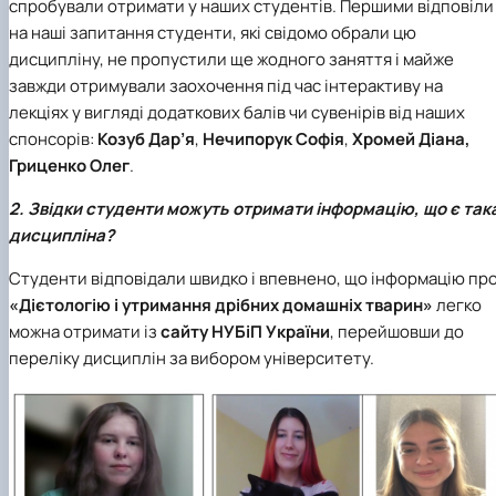
спробували отримати у наших студентів. Першими відповіли
на наші запитання студенти, які свідомо обрали цю
дисципліну, не пропустили ще жодного заняття і майже
завжди отримували заохочення під час інтерактиву на
лекціях у вигляді додаткових балів чи сувенірів від наших
спонсорів:
Козуб Дар’я
,
Нечипорук Софія
,
Хромей Діана
,
Гриценко Олег
.
2. Звідки студенти можуть отримати інформацію, що є так
дисципліна?
Студенти відповідали швидко і впевнено, що інформацію пр
«Дієтологію і утримання дрібних домашніх тварин»
легко
можна отримати із
сайту НУБіП України
, перейшовши до
переліку дисциплін за вибором університету.