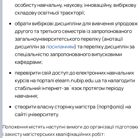
особисту навчальну, наукову, інноваційну, вибіркову
складову освітньої траєкторії;
обрати вибіркові дисципліни для вивчення упродовж
другого та третього семестрів із запропонованого
загальноуніверситетського переліку (анотації
дисциплін за
посиланням
) та переліку дисциплін за
спеціальністю запропонованого випусковими
кафедрами;
перевірити свій доступ до електронних навчальних
курсів на порталі elearn.nubip.edu.ua та налагодити
стабільний інтернет-зв`язок протягом періоду
навчання;
створити власну сторінку магістра (портфоліо) на
сайті університету.
Положення містять наступні вимоги до організації підготовк
і захисту магістерських кваліфікаційних робіт: