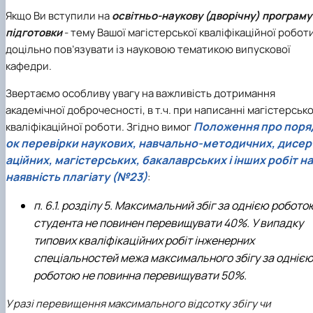
Якщо Ви вступили на
освітньо-наукову (дворічну) програму
підготовки
- тему Вашої магістерської кваліфікаційної робот
доцільно пов’язувати із науковою тематикою випускової
кафедри.
Звертаємо особливу увагу на важливість дотримання
академічної доброчесності, в т.ч. при написанні магістерсько
Положення про поря
кваліфікаційної роботи. Згідно вимог
ок перевірки наукових, навчально-методичних, дисер
аційних, магістерських, бакалаврських і інших робіт на
наявність плагіату (№23)
:
п. 6.1. розділу 5. Максимальний збіг за однією робото
студента не повинен перевищувати 40%. У випадку
типових кваліфікаційних робіт інженерних
спеціальностей межа максимального збігу за одніє
роботою не повинна перевищувати 50%.
У разі перевищення максимального відсотку збігу чи