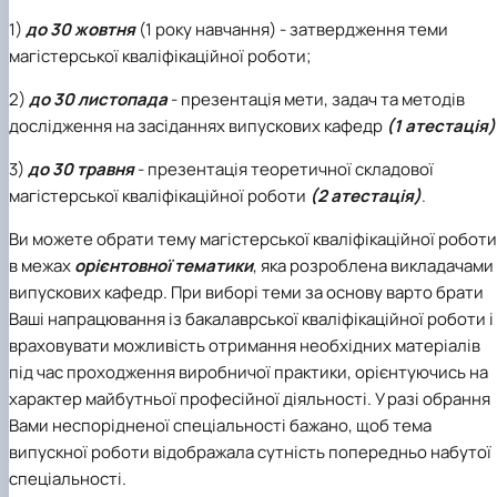
1)
до 30 жовтня
(1 року навчання) - затвердження теми
магістерської кваліфікаційної роботи;
2)
до 30 листопада
- презентація мети, задач та методів
дослідження на засіданнях випускових кафедр
(1 атестація)
3)
до 30 травня
- презентація теоретичної складової
магістерської кваліфікаційної роботи
(2 атестація)
.
Ви можете обрати тему магістерської кваліфікаційної роботи
в межах
орієнтовної тематики
, яка розроблена викладачами
випускових кафедр. При виборі теми за основу варто брати
Ваші напрацювання із бакалаврської кваліфікаційної роботи і
враховувати можливість отримання необхідних матеріалів
під час проходження виробничої практики, орієнтуючись на
характер майбутньої професійної діяльності. У разі обрання
Вами неспорідненої спеціальності бажано, щоб тема
випускної роботи відображала сутність попередньо набутої
спеціальності.