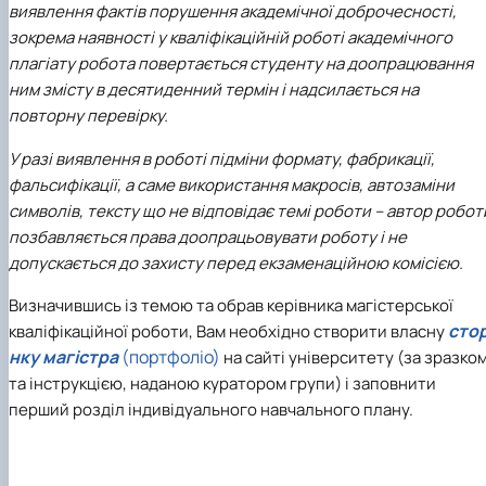
виявлення фактів порушення академічної доброчесності,
зокрема наявності у кваліфікаційній роботі академічного
плагіату робота повертається студенту на доопрацювання
ним змісту в десятиденний термін і надсилається на
повторну перевірку.
У разі виявлення в роботі підміни формату, фабрикації,
фальсифікації, а саме використання макросів, автозаміни
символів, тексту що не відповідає темі роботи – автор робот
позбавляється права доопрацьовувати роботу і не
допускається до захисту перед екзаменаційною комісією.
Визначившись із темою та обрав керівника магістерської
стор
кваліфікаційної роботи, Вам необхідно створити власну
нку магістра
(портфоліо)
на сайті університету (за зразко
та інструкцією, наданою куратором групи) і заповнити
перший розділ індивідуального навчального плану.