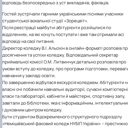
відповідь безпосередньо з уст викладачів, фахівців.
Іноземні мови
Їдальні та буфети
Центр вивчення мов
Психологічна підтримка
Біоетична комісія
Рада молодих вчених
Методичні рекомендації, пам'ятки
ЦКНО «Агропромисловий комплекс, лісове і
Доступ до публічної інформації
Наглядова рада
Історія університету
Працевлаштування
Студентські квитки
Інклюзивне середовище
Наукові видання
садово-паркове господарство, ветеринарна
Наукові школи
Форми документів
Державні закупівлі
Рада роботодавців
Видатні випускники та працівники
Гостей зустрічали гарними українськими піснями учасники
Наука для бізнесу
медицина»
Стартап школа НУБіП України
Патентно-ліцензійна діяльність
Досліднику та автору
Офіційна символіка
Благодійний фонд «Голосіївська ініціатива
Звіт ректора
студентської вокальної студії «Зорецвіт».
Обладнання НУБіП України
Звіт про проведення НТЗ
Каталог наукових послуг
Антикорупційні заходи
2020»
Пам'яті захисників України
Після реєстрації майбутні абітурієнти розійшлися по
Наукові журнали НУБіП України
«SEB-2024»
Гендерна радниця
Почесні доктори і професори НУБіП України
Уповноважена особа з питань запобігання 
Наукові журнали НУБіП України (English)
«SEB-2025»
відділеннях, на які хочуть поступати і вже там отримали всі
Контактна інформація
виявлення корупції
Пресслужба
Пам'ятка про проведення науково-технічни
Університетський кур'єр
Положення про антикорупційного
відповіді на свої питання.
заходів
уповноваженого НУБіП України
Вибори ректора
Директор коледжу В.І. Альохін в онлайн-форматі розповів п
Порядок планування та організації
Програма розвитку університету «Голосіївсь
Національні нормативно-правові акти
досягнення та успіхи коледжу. Відповідальний секретар
проведення НТЗ
ініціатива – 2025»
Нормативно-правові акти НУБіП України
приймальної комісії О.М. Литвинчук детально розповіла про
Результати науково-технічних заходів
Інформаційні ресурси НАЗК
умови вступу до коледжу, про програми підготовки, переваг
Монографії
Методичні роз’яснення НАЗК
навчання у закладі освіти.
Антикорупційні заходи
По завершенню відбулася екскурсія коледжем. Абітурієнти н
власні очі побачили навчальні аудиторії, сучасні комп’ютерні
класи та лабораторії, кабінети й майстерні, спортивну залу,
завітали до бібліотеки, яка є інформаційним, інтелектуальн
і духовним центром коледжу.
Бути студентом Відокремленого структурного підрозділу
«Немішаївський фаховий коледж НУБІП України» – престижно