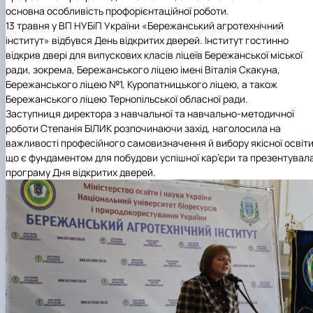
Іноземні мови
Їдальні та буфети
Центр вивчення мов
Психологічна підтримка
Біоетична комісія
Рада молодих вчених
Методичні рекомендації, пам'ятки
ЦКНО «Агропромисловий комплекс, лісове і
Доступ до публічної інформації
Наглядова рада
Історія університету
основна особливість профорієнтаційної роботи.
Працевлаштування
Студентські квитки
Інклюзивне середовище
Наукові видання
садово-паркове господарство, ветеринарна
Наукові школи
Форми документів
Державні закупівлі
Рада роботодавців
Видатні випускники та працівники
13 травня у
ВП НУБіП України «Бережанський агротехнічний
Наука для бізнесу
медицина»
Стартап школа НУБіП України
Патентно-ліцензійна діяльність
Досліднику та автору
Офіційна символіка
Благодійний фонд «Голосіївська ініціатива
Звіт ректора
інститут»
відбувся День відкритих дверей. Інститут гостинно
Обладнання НУБіП України
Звіт про проведення НТЗ
Каталог наукових послуг
Антикорупційні заходи
2020»
Пам'яті захисників України
відкрив двері для випускових класів ліцеїв Бережанської міської
Наукові журнали НУБіП України
«SEB-2024»
Гендерна радниця
Почесні доктори і професори НУБіП України
Уповноважена особа з питань запобігання 
ради, зокрема, Бережанського ліцею імені Віталія Скакуна,
Наукові журнали НУБіП України (English)
«SEB-2025»
Контактна інформація
виявлення корупції
Пресслужба
Бережанського ліцею №1, Куропатницького ліцею, а також
Пам'ятка про проведення науково-технічни
Університетський кур'єр
Положення про антикорупційного
Бережанського ліцею Тернопільської обласної ради.
заходів
уповноваженого НУБіП України
Вибори ректора
Заступниця директора з навчальної та навчально-методичної
Порядок планування та організації
Програма розвитку університету «Голосіївсь
Національні нормативно-правові акти
роботи Степанія БІЛИК розпочинаючи захід, наголосила на
проведення НТЗ
ініціатива – 2025»
Нормативно-правові акти НУБіП України
важливості професійного самовизначення й вибору якісної освіти
Результати науково-технічних заходів
Інформаційні ресурси НАЗК
що є фундаментом для побудови успішної кар’єри та презентувал
Монографії
Методичні роз’яснення НАЗК
програму Дня відкритих дверей.
Антикорупційні заходи