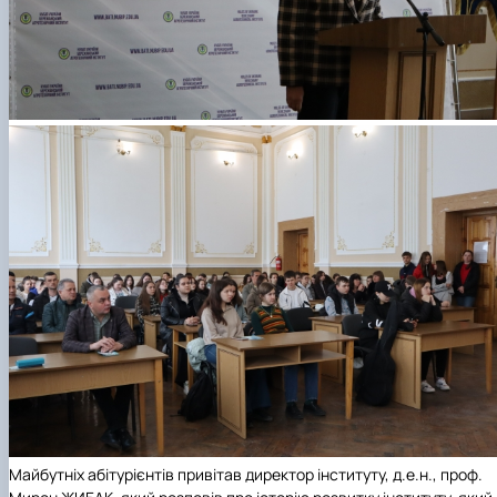
Майбутніх абітурієнтів привітав директор інституту, д.е.н., проф.