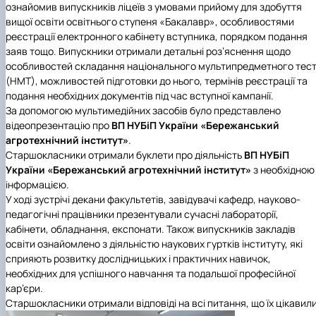
ознайомив випускників ліцеїв з умовами прийому для здобуття
вищої освіти освітнього ступеня «Бакалавр», особливостями
реєстрації електронного кабінету вступника, порядком подання
заяв тощо. Випускники отримали детальні роз’яснення щодо
особливостей складання національного мультипредметного тес
(НМТ), можливостей підготовки до нього, термінів реєстрації та
подання необхідних документів під час вступної кампанії.
За допомогою мультимедійних засобів було представлено
відеопрезентацію про
ВП НУБіП України «Бережанський
агротехнічний інститут»
.
Старшокласники отримали буклети про діяльність
ВП НУБіП
України «Бережанський агротехнічний інститут»
з необхідною
інформацією.
У ході зустрічі декани факультетів, завідувачі кафедр, науково-
педагогічні працівники презентували сучасні лабораторії,
кабінети, обладнання, експонати. Також випускників закладів
освіти ознайомлено з діяльністю наукових гуртків інституту, які
сприяють розвитку дослідницьких і практичних навичок,
необхідних для успішного навчання та подальшої професійної
кар’єри.
Старшокласники отримали відповіді на всі питання, що їх цікавили