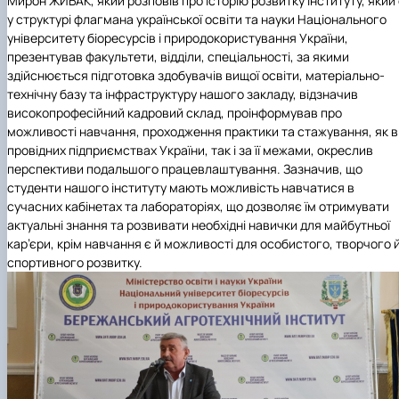
Мирон ЖИБАК, який розповів про історію розвитку інституту, який
у структурі флагмана української освіти та науки Національного
університету біоресурсів і природокористування України,
презентував факультети, відділи, спеціальності, за якими
здійснюється підготовка здобувачів вищої освіти, матеріально-
технічну базу та інфраструктуру нашого закладу, відзначив
високопрофесійний кадровий склад, проінформував про
можливості навчання, проходження практики та стажування, як в
провідних підприємствах України, так і за її межами, окреслив
перспективи подальшого працевлаштування. Зазначив, що
студенти нашого інституту мають можливість навчатися в
сучасних кабінетах та лабораторіях, що дозволяє їм отримувати
актуальні знання та розвивати необхідні навички для майбутньої
кар’єри, крім навчання є й можливості для особистого, творчого 
спортивного розвитку.