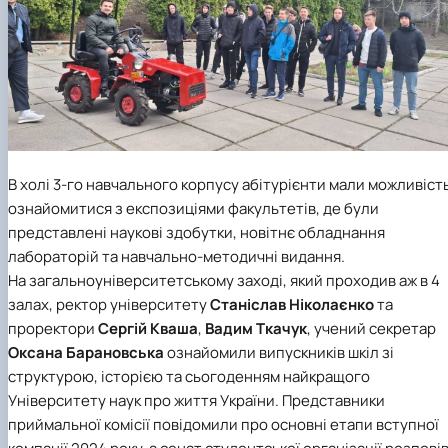
В холі 3-го навчального корпусу абітурієнти мали можливіст
ознайомитися з експозиціями факультетів, де були
представлені наукові здобутки, новітнє обладнання
лабораторій та навчально-методичні видання.
На загальноуніверситетському заході, який проходив аж в 4
залах, ректор університету
Станіслав Ніколаєнко
та
проректори
Сергій Кваша
,
Вадим Ткачук
, учений секретар
Оксана Барановська
ознайомили випускників шкіл зі
структурою, історією та сьогоденням найкращого
Університету наук про життя України. Представники
приймальної комісії повідомили про основні етапи вступної