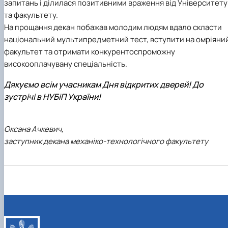
запитань і ділилася позитивними враження від Університету
та факультету.
На прощання декан побажав молодим людям вдало скласти
національний мультипредметний тест, вступити на омріяни
факультет та отримати конкурентоспроможну
високооплачувану спеціальність.
Дякуємо всім учасникам Дня відкритих дверей! До
зустрічі в НУБіП України!
Оксана Ачкевич,
заступник декана механіко-технологічного факультету