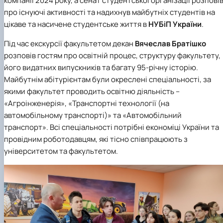
компанії 2024 року, а сенат студентської організації розпові
про існуючі активності та надихнув майбутніх студентів на
цікаве та насичене студентське життя в
НУБіП України
.
Під час екскурсії факультетом декан
Вячеслав Братішко
розповів гостям про освітній процес, структуру факультету,
його видатних випускників та багату 95-річну історію.
Майбутнім абітурієнтам були окреслені спеціальності, за
якими факультет проводить освітню діяльність –
«Агроінженерія»
,
«Транспортні технології (на
автомобільному транспорті)»
та
«Автомобільний
транспорт»
. Всі спеціальності потрібні економіці України та
провідним роботодавцям, які тісно співпрацюють з
університетом та факультетом.