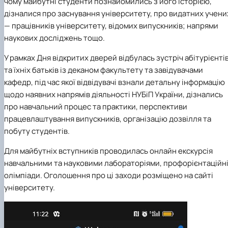
чому майбутні студенти познайомились з його історією,
дізналися про заснування університету, про видатних учени
— працівників університету, відомих випускників; напрями
наукових досліджень тощо.
У рамках Дня відкритих дверей відбулась зустріч абітурієнті
та їхніх батьків із деканом факультету та завідувачами
кафедр, під час якої відвідувачі взнали детальну інформацію
щодо наявних напрямів діяльності НУБіП України, дізнались
про навчальний процес та практики, перспективи
працевлаштування випускників, організацію дозвілля та
побуту студентів.
Для майбутніх вступників проводилась онлайн екскурсія
навчальними та науковими лабораторіями, профорієнтаційн
олімпіади. Оголошення про ці заходи розміщено на сайті
університету.