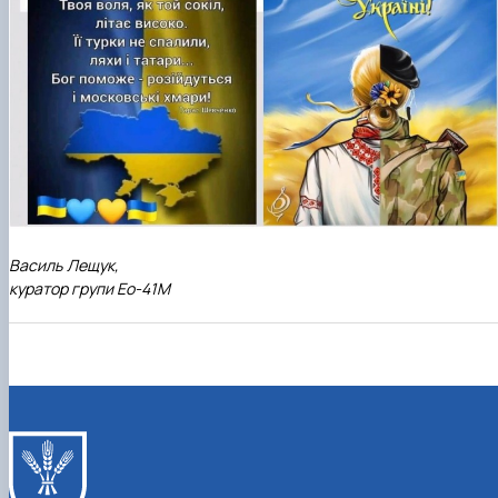
Василь Лещук,
куратор групи Ео-41М