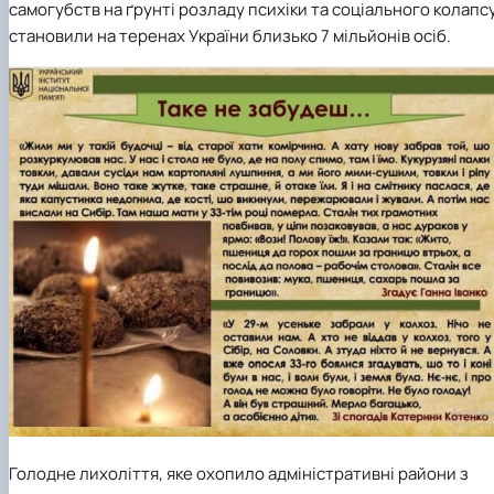
самогубств на ґрунті розладу психіки та соціального колапс
становили на теренах України близько 7 мільйонів осіб.
Голодне лихоліття, яке охопило адміністративні райони з