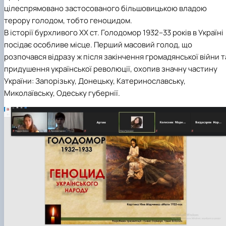
цілеспрямовано застосованого більшовицькою владою
терору голодом, тобто геноцидом.
В історії бурхливого XX ст. Голодомор 1932–33 років в Україні
посідає особливе місце. Перший масовий голод, що
розпочався відразу ж після закінчення громадянської війни т
придушення української революції, охопив значну частину
України: Запорізьку, Донецьку, Катеринославську,
Миколаївську, Одеську губернії.