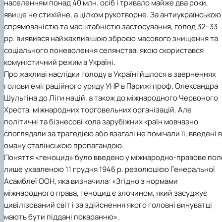
населенням понад 40 млн. осіб і тривало майже два роки,
явище не стихійне, а цілком рукотворне. За антиукраїнською
спрямованістю та масштабністю застосування, голод 32–33
рр. виявився найжахливішою зброєю масового знищення та
соціального поневолення селянства, якою скористався
комуністичний режим в Україні.
Про жахливі наслідки голоду в Україні йшлося в зверненнях
голови еміграційного уряду УНР в Парижі проф. Олександра
Шульгіна до Ліги націй, а також до міжнародного Червоного
Хреста, міжнародних торговельних організацій. Але
політичні та бізнесові кола зарубіжних країн мовчазно
споглядали за трагедією або взагалі не помічали її, введені в
оману сталінською пропагандою.
Поняття «геноцид» було введено у міжнародно-правове пол
лише ухваленою 11 грудня 1946 р. резолюцією Генеральної
Асамблеї ООН, яка визначила: «Згідно з нормами
міжнародного права, геноцид є злочином, який засуджує
цивілізований світ і за здійснення якого головні винуватці
мають бути піддані покаранню».