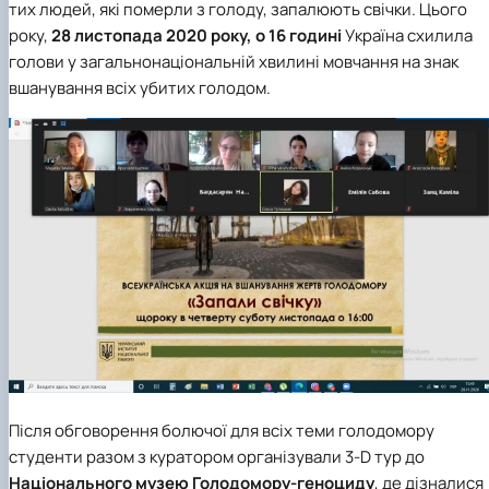
тих людей, які померли з голоду, запалюють свічки. Цього
року,
28 листопада 2020 року, о 16 годині
Україна схилила
голови у загальнонаціональній хвилині мовчання на знак
вшанування всіх убитих голодом.
Після обговорення болючої для всіх теми голодомору
студенти разом з куратором організували 3-D тур до
Національного музею Голодомору-геноциду
, де дізналися