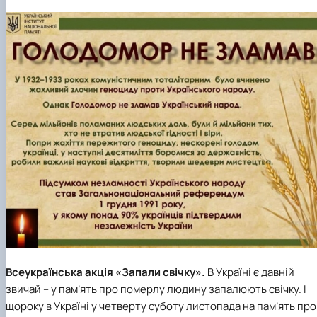
Всеукраїнська акція «Запали свічку».
В Україні є давній
звичай – у пам’ять про померлу людину запалюють свічку. І
щороку в Україні у четверту суботу листопада на пам’ять про