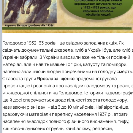
Голодомор 1932–33 років – це свідомо заподіяна акція. Як
свідчать документальні джерела, хліб в Україні був, але хліб 
України забрали. З України вивозили вже не тільки посівний
матеріал, але й навіть квашені огірки, капусту та помідори,
напевно залишаючи людей приреченими на голодну смерть
Староста групи
Ярослава Іщенко
продемонструвала
презентацію і розповіла про наслідки голодомору та реакці
міжнародної спільноти на Голодомор. Історики та демограф
ще й досі сперечаються щодо кількості жертв голодомору,
називаючи різні дані – від 3 до 10 мільйонів. Найвірогідніше,
враховуючи матеріали перепису населення 1937 р., втрати
населення внаслідок повного фізичного виснаження, тифу,
кишково-шлункових отруєнь, канібалізму, репресій,