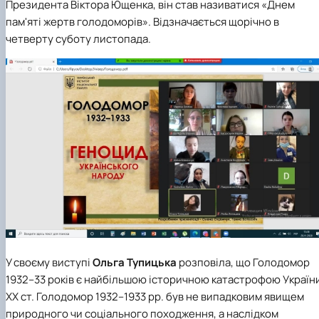
Президента Віктора Ющенка, він став називатися «Днем
пам'яті жертв голодоморів». Відзначається щорічно в
четверту суботу листопада.
У своєму виступі
Ольга Тупицька
розповіла, що Голодомор
1932–33 років є найбільшою історичною катастрофою Україн
ХХ ст. Голодомор 1932–1933 рр. був не випадковим явищем
природного чи соціального походження, а наслідком