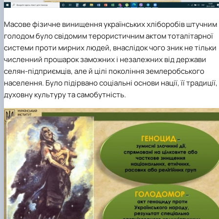
Масове фізичне винищення українських хліборобів штучним
голодом було свідомим терористичним актом тоталітарної
системи проти мирних людей, внаслідок чого зник не тільки
численний прошарок заможних і незалежних від держави
селян-підприємців, але й цілі покоління землеробського
населення. Було підірвано соціальні основи нації, її традиції,
духовну культуру та самобутність.