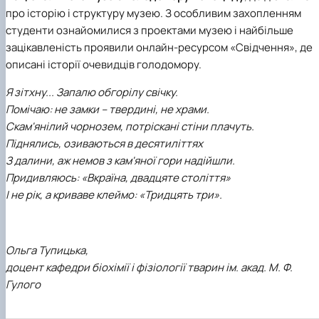
про історію і структуру музею. З особливим захопленням
студенти ознайомилися з проектами музею і найбільше
зацікавленість проявили онлайн-ресурсом «Свідчення», де
описані історії очевидців голодомору.
Я зітхну... Запалю обгорілу свічку.
Помічаю: не замки – твердині, не храми.
Скам'янілий чорнозем, потріскані стіни плачуть.
Піднялись, озиваються в десятиліттях
З далини, аж немов з кам'яної гори надійшли.
Придивляюсь: «Вкраїна, двадцяте століття»
І не рік, а криваве клеймо: «Тридцять три».
Ольга Тупицька,
доцент кафедри біохімії і фізіології тварин ім. акад. М. Ф.
Гулого