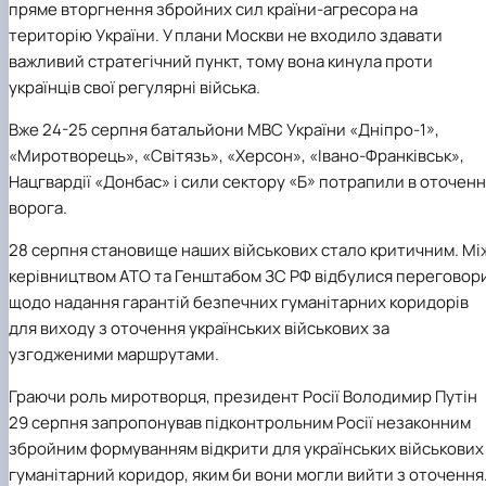
пряме вторгнення збройних сил країни-агресора на
територію України. У плани Москви не входило здавати
важливий стратегічний пункт, тому вона кинула проти
українців свої регулярні війська.
Вже 24-25 серпня батальйони МВС України «Дніпро-1»,
«Миротворець», «Світязь», «Херсон», «Івано-Франківськ»,
Нацгвардії «Донбас» і сили сектору «Б» потрапили в оточен
ворога.
28 серпня становище наших військових стало критичним. Мі
керівництвом АТО та Генштабом ЗС РФ відбулися переговор
щодо надання гарантій безпечних гуманітарних коридорів
для виходу з оточення українських військових за
узгодженими маршрутами.
Граючи роль миротворця, президент Росії Володимир Путін
29 серпня запропонував підконтрольним Росії незаконним
збройним формуванням відкрити для українських військових
гуманітарний коридор, яким би вони могли вийти з оточення