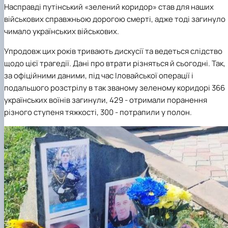
Насправді путінський «зелений коридор» став для наших
військових справжньою дорогою смерті, адже тоді загинуло
чимало українських військових.
Упродовж цих років тривають дискусії та ведеться слідство
щодо цієї трагедії. Дані про втрати різняться й сьогодні. Так,
за офіційними даними, під час Іловайської операції і
подальшого розстрілу в так званому зеленому коридорі 366
українських воїнів загинули, 429 - отримали поранення
різного ступеня тяжкості, 300 - потрапили у полон.