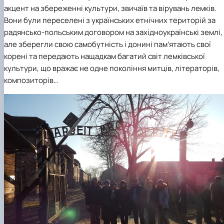
акцент на збереженні культури, звичаїв та вірувань лемків.
Вони були переселені з українських етнічних територій за
радянсько-польським договором на західноукраїнські землі,
але зберегли свою самобутність і донині пам’ятають свої
корені та передають нащадкам багатий світ лемківської
культури, що вражає не одне покоління митців, літераторів,
композиторів…