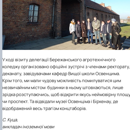
У ході візиту делегації Бережанського агротехнічного
коледжу організовано офіційні зустрічі з членами ректорату,
деканату, завідувачами кафедр Вищої школи Освенцима.
Крім того, ми мали чудову можливість помилуватися цим
незвичайним містом: будинки в ньому штовхаються, лише
зрідка розступаючись, щоб відкрити якусь неймовірну площ
чи проспект. Та відвідали музеї Освенціма і Біркенау, де
відображений весь трагізм концтаборів.
С. Куца,
викладач іноземної мови