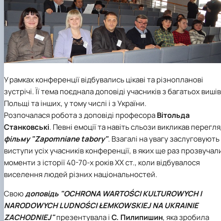
У рамках конференції відбувались цікаві та різнопланові
зустрічі. Її тема поєднала доповіді учасників з багатьох вишів
Польщі та інших, у тому числі і з України.
Розпочалася робота з доповіді професора
Вітольда
Станковські
. Певні емоції та навіть сльози викликав перегл
фільму "Zapomniane tabory"
. Взагалі на увагу заслуговують
виступи усіх учасників конференції, в яких ще раз прозвучал
моменти з історії 40-70-х років XX ст., коли відбувалося
виселення людей різних національностей.
Свою
доповідь "OCHRONA WARTOŚCI KULTUROWYCH I
NARODOWYCH LUDNOŚCI ŁEMKOWSKIEJ NA UKRAINIE
ZACHODNIEJ"
презентувала і
С. Пилипишин
, яка зробила