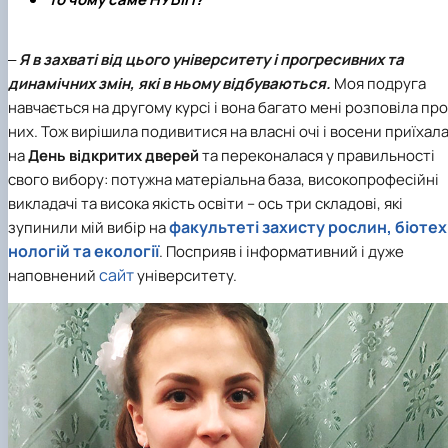
Іноземні мови
Їдальні та буфети
Центр вивчення мов
Психологічна підтримка
Біоетична комісія
Рада молодих вчених
Методичні рекомендації, пам'ятки
ЦКНО «Агропромисловий комплекс, лісове і
Доступ до публічної інформації
Наглядова рада
Історія університету
Працевлаштування
Студентські квитки
Інклюзивне середовище
Наукові видання
садово-паркове господарство, ветеринарна
Наукові школи
Форми документів
Державні закупівлі
Рада роботодавців
Видатні випускники та працівники
Наука для бізнесу
медицина»
Стартап школа НУБіП України
Патентно-ліцензійна діяльність
Досліднику та автору
Офіційна символіка
Благодійний фонд «Голосіївська ініціатива
Звіт ректора
‒
Я в захваті від цього університету і прогресивних та
Обладнання НУБіП України
Звіт про проведення НТЗ
Каталог наукових послуг
Антикорупційні заходи
2020»
Пам'яті захисників України
динамічних змін, які в ньому відбуваються.
Моя подруга
Наукові журнали НУБіП України
«SEB-2024»
Гендерна радниця
Почесні доктори і професори НУБіП України
Уповноважена особа з питань запобігання 
навчається на другому курсі і вона багато мені розповіла про
Наукові журнали НУБіП України (English)
«SEB-2025»
Контактна інформація
виявлення корупції
Пресслужба
них. Тож вирішила подивитися на власні очі і восени приїхал
Пам'ятка про проведення науково-технічни
Університетський кур'єр
Положення про антикорупційного
на
День відкритих дверей
та переконалася у правильності
заходів
уповноваженого НУБіП України
Вибори ректора
свого вибору: потужна матеріальна база, високопрофесійні
Порядок планування та організації
Програма розвитку університету «Голосіївсь
Національні нормативно-правові акти
викладачі та висока якість освіти – ось три складові, які
проведення НТЗ
ініціатива – 2025»
Нормативно-правові акти НУБіП України
Результати науково-технічних заходів
Інформаційні ресурси НАЗК
факультеті захисту рослин, біотех
зупинили мій вибір на
Монографії
Методичні роз’яснення НАЗК
нологій та екології
. Посприяв і інформативний і дуже
Антикорупційні заходи
сайт
наповнений
університету.