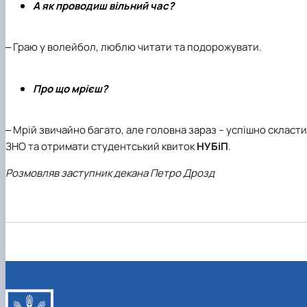
А як проводиш вільний час?
‒ Граю у волейбол, люблю читати та подорожувати.
Про що мрієш?
‒ Мрій звичайно багато, але головна зараз – успішно скласти
ЗНО та отримати студентський квиток
НУБіП
.
Розмовляв заступник декана Петро Дрозд