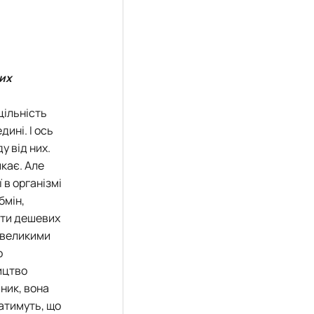
них
цільність
ині. І ось
у від них.
икає. Але
 в організмі
бмін,
енти дешевих
евеликими
о
ицтво
ник, вона
матимуть, що