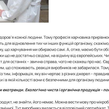
здоров’я кожної людини. Тому професія харчовика прирівню
 для відновлення тих чи інших функцій організму, скажімо, 
, що харчування ми обираємо самі. А, отже, маємо бути обі
ки що не достатньо свідомі, на відміну від європейських. Чи
ст для останніх – звична справа, чого не скажеш про нас. Є
тим, що споживають, реакція виробників не забарилася. Том
з тим, інформація, яку він черпає з різних джерел – правди
 і в якій кількості вони є безпечними для організму людини
екотренди. Екологічно чиста і органічна продукція – по
одукт, не знайти, його немає. Можна вести мову про мікроб
ганічної. Тут виробнику видається відповідний сертифікат. 