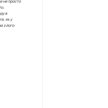
же не просто
то,
ду в
е, як у
а з його