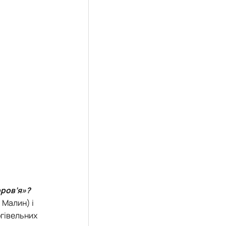
оров’я»?
 Малин) і
ргівельних