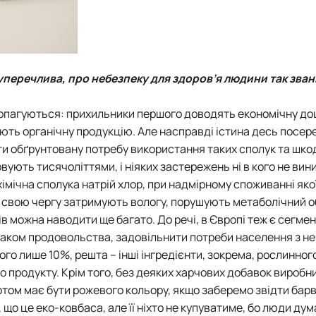
суперечлива, про небезпеку для здоров’я людини так зва
ропагуються: прихильники першого доводять економічну до
ють органічну продукцію. Але насправді істина десь посеред
ати обґрунтовану потребу використання таких сполук та шкод
ують тисячоліттями, і ніяких застережень ні в кого не вин
хімічна сполука натрій хлор, при надмірному споживанні якої
 свою чергу затримують вологу, порушують метаболічний о
ів можна наводити ще багато. До речі, в Європі теж є сегм
браком продовольства, задовільнити потреби населення з н
ього лише 10%, решта – інші інгредієнти, зокрема, рослинног
 продукту. Крім того, без деяких харчових добавок виробн
том має бути рожевого кольору, якщо заберемо звідти барв
що це еко-ковбаса, але її ніхто не купуватиме, бо люди ду