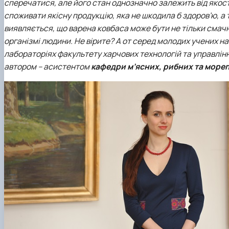
сперечатися, але його стан однозначно залежить від якості
споживати якісну продукцію, яка не шкодила б здоров’ю, а 
виявляється, що варена ковбаса може бути не тільки смачн
організмі людини. Не вірите? А от серед молодих учених наш
лабораторіях факультету харчових технологій та управлінн
автором – асистентом
кафедри м’ясних, рибних та море