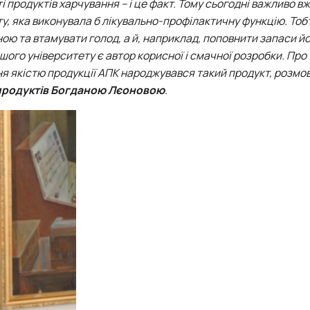
 продуктів харчування – і це факт. Тому сьогодні важливо в
ту, яка виконувала б лікувально-профілактичну функцію. Тоб
ою та втамувати голод, а й, наприклад, поповнити запаси йо
ого університету є автор корисної і смачної розробки. Про т
я якістю продукції АПК народжувався такий продукт, розмов
продуктів
Богданою Лєоновою
.