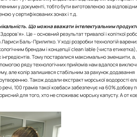
леними у документі, тобто бути виготовленою за відповідн
ою у сертифікованих зонах і т.д.
і унікальність. Що можна вважати інтелектуальним продук
Здоров’я». Це – основний результат тривалої і копіткої роб
ариси Баль-Прилипко. У ході розробки технологій варених
логічним брендам і концепції clean lable (чиста етикетка),
 інгредієнтів. Тому постаралися максимально зменшити, а,
допомогою ряду технологічних прийомів нам вдалося виключ
уму, але колір залишився стабільним за рахунок додавання
роутворенню. Також додали екстракт морської водорості ел
 речі, 100 грамів такої ковбаси забезпечує на 60% добову 
орисний для того, хто не споживає морську капусту. А от ко