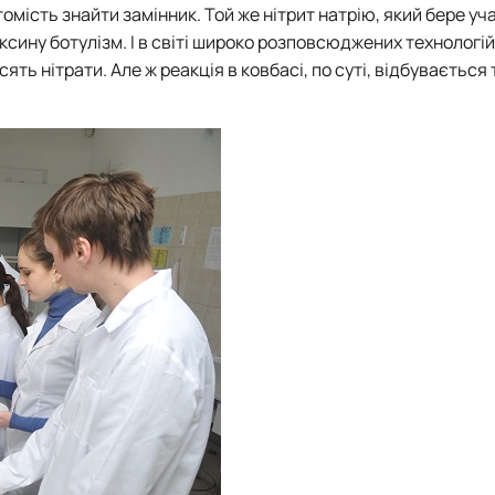
омість знайти замінник. Той же нітрит натрію, який бере уч
оксину ботулізм. І в світі широко розповсюджених технологій
ять нітрати. Але ж реакція в ковбасі, по суті, відбувається 