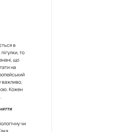
ється в
пігулки, то
знані, що
тати на
вропейський
у важливо,
вою. Кожен
.
няття
іологічну чи
Така