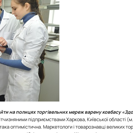
найти на полицях торгівельних мереж варену ковбасу «Зд
ітчизняними підприємствами Харкова, Київської області (м.
 така оптимістична. Маркетологи і товарознавці великих то