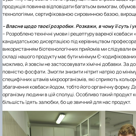
продукція повинна відповідати багатьом вимогам, обумов
технологіями, сертифікованою сировинною базою, вирощен
– Власне щодо твоєї розробки. Розкажи, в чому її суть 
– Розроблено технічні умови і рецептуру вареної ковбаси «
кандидатською дисертацією під керівництвом професора Л
використанням біотехнологічних прийомів ми слідували еко
складі нашого продукту має бути мінімум Є-кодифікованих
можливо, й зовсім не застосовувати хімічні добавки. За 
повністю фосфати. Змогли знизити нітрит натрію до мінім
специфічних штамів мікроорганізмів, які сприяють кольо
збагачення ковбаси йодом, тобто його органічну форму. До
організму людини в цій сполуці. Особливо такий продукт к
більшість їдять залюбки, бо це звичний для нас продукт.