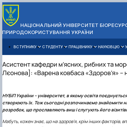
НАЦІОНАЛЬНИЙ УНІВЕРСИТЕТ БІОРЕСУРС
ПРИРОДОКОРИСТУВАННЯ УКРАЇНИ
ВСТУПНИКУ
СТУДЕНТУ
ПРАЦІВНИКУ
НАУКОВЦЮ
Вступ до НУБіП України 2026
Навчання
Освітній процес
Наукова діяльність
Управління і самоврядування
Приймальна комісія
Додаткова освіта
Міжнародна діяльність
Аспіранту / Докторанту
Загальна інформація
Асистент кафедри м’ясних, рибних та мор
Правила прийому
Позанавчальна діяльність
Довідкова інформація
Захисти дисертацій
Офіційні документи
Лєонова]: «Варена ковбаса «Здоров’я» – н
Для осіб з тимчасово окупованих територій
Студентське самоврядування
Профспілкова організація
Законодавче та нормативне забезпечення
Стратегія розвитку на період 2026-2030рр. «ГОЛОСІ
Зимовий вступ
Довідкова інформація
Центр колективного користування науковим обладна
Доступ до публічної інформації
Підготовчий курс НМТ
Пільги
Біоетична комісія
Державні закупівлі
НУБіП України – університет, в якому освіта поєднуєтьс
Для іноземців / For foreigners
Наукові видання
Офіційна символіка
створюють їх. Тож сьогодні розпочинаємо знайомити на
Військова освіта
Наука для бізнесу
Антикорупційні заходи
розробок, що прославляють виш і слугують його візитів
Гендерна радниця
Контактна інформація
Мабуть, кожен знає, що на здоров’я, крім інших факторів,