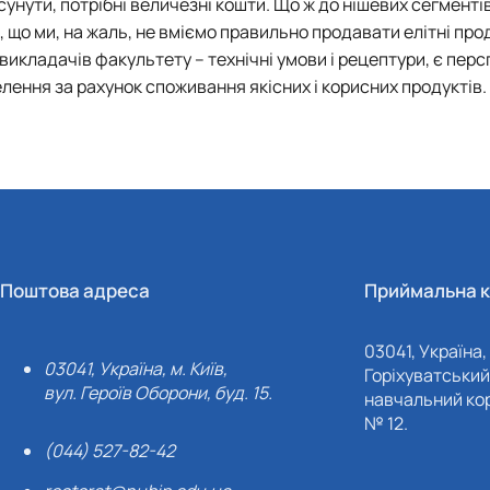
унути, потрібні величезні кошти. Що ж до нішевих сегментів
и, що ми, на жаль, не вміємо правильно продавати елітні про
 викладачів факультету – технічні умови і рецептури, є пе
селення за рахунок споживання якісних і корисних продуктів.
Поштова адреса
Приймальна к
03041, Україна, 
03041, Україна, м. Київ,
Горіхуватський 
вул. Героїв Оборони, буд. 15.
навчальний кор
№ 12.
(044) 527-82-42