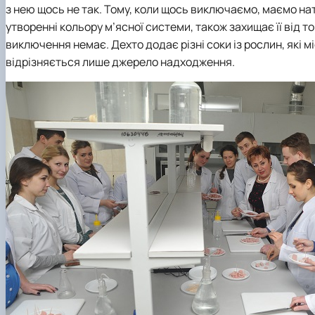
з нею щось не так. Тому, коли щось виключаємо, маємо нат
утворенні кольору м’ясної системи, також захищає її від т
виключення немає. Дехто додає різні соки із рослин, які міс
відрізняється лише джерело надходження.