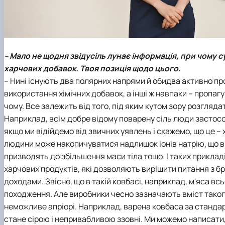
– Мало не щодня звідусіль лунає інформація, при чому 
харчових добавок. Твоя позиція щодо цього.
– Нині існують два полярних напрями й обидва активно п
використання хімічних добавок, а інші ж навпаки – пропагу
чому. Все залежить від того, під яким кутом зору розгляд
Наприклад, всім добре відому поварену сіль люди застосов
якщо ми відійдемо від звичних уявлень і скажемо, що це – 
людини може накопичуватися надлишок іонів натрію, що в
призводять до збільшення маси тіла тощо. І таких приклад
харчових продуктів, які дозволяють вирішити питання з 
доходами. Звісно, що в такій ковбасі, наприклад, м'яса вс
походження. Але виробники чесно зазначають вміст такого
неможливе апріорі. Наприклад, варена ковбаса за стандар
стане сірою і непривабливою ззовні. Ми можемо написати, 