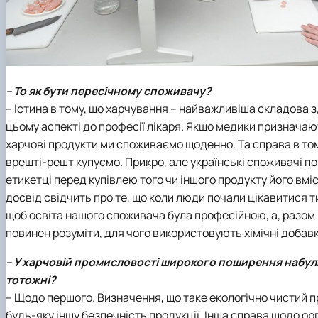
– То як бути пересічному споживачу?
– Істина в тому, що харчування – найважливіша складова 
цьому аспекті до професії лікаря. Якщо медики призначають
харчові продукти ми споживаємо щоденно. Та справа в тому
врешті-решт купуємо. Прикро, але українські споживачі по
етикетці перед купівлею того чи іншого продукту його вмі
досвід свідчить про те, що коли люди почали цікавитися 
щоб освіта нашого споживача була професійною, а, разом і
повинен розуміти, для чого використовують хімічні добавки
– У харчовій промисловості широкого поширення набули 
тотожні?
– Щодо першого. Визначення, що таке екологічно чистий пр
будь-яку іншу безпечність продукції. Інша справа щодо ор