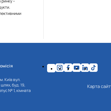
 ринку –
дукти.
рспективними
омісія
м. Київ вул.
шлях, буд. 19,
Карта сайт
пус № 1, кімната