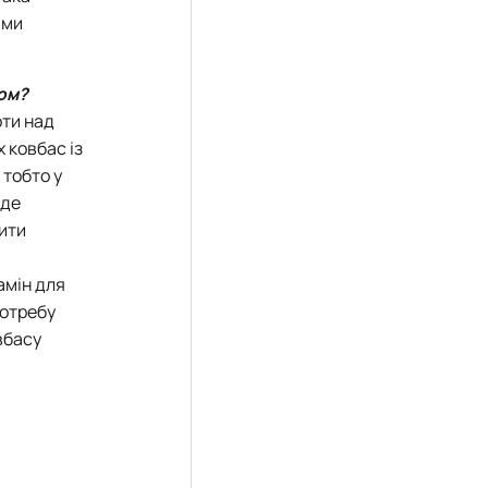
ими
том?
оти над
 ковбас із
 тобто у
 де
ити
амін для
потребу
вбасу