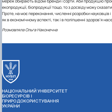
мереж обирають відомі бренди і сорти. Аби продукцію прос
екопродукції, біопродукції тощо, то з досвіду можу сказат
Проте, на моє переконання, численні розробки науковців і
як в економічному аспекті, так і в поліпшенні здоров’я на
Розмовляла Ольга Наконечна
НАЦІОНАЛЬНИЙ УНІВЕРСИТЕТ
БІОРЕСУРСІВ І
ПРИРОДОКОРИСТУВАННЯ
УКРАЇНИ