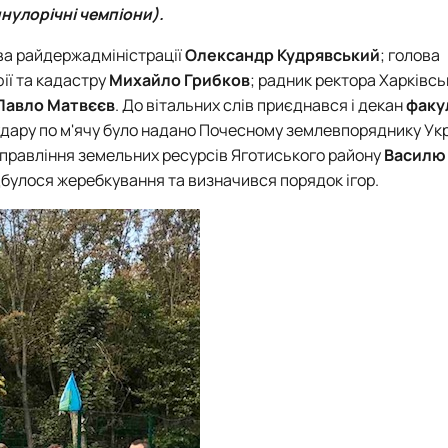
нулорічні чемпіони).
ова райдержадміністрації
Олександр Кудрявський
; голова
фії та кадастру
Михайло Грибков
; радник ректора Харківсь
Павло Матвєєв
. До вітальних слів приєднався і декан
факу
 удару по м'ячу було надано Почесному землевпоряднику Укр
управління земельних ресурсів Яготиського району
Василю
ідбулося жеребкування та визначився порядок ігор.