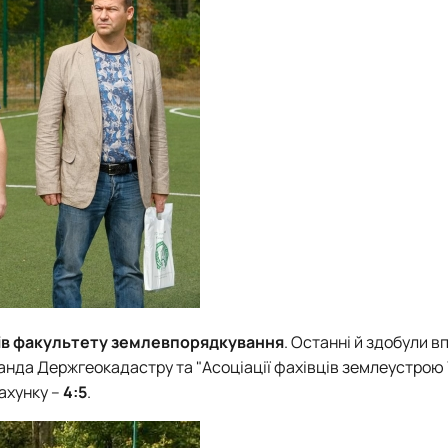
ів
факультету землевпорядкування
. Останні й здобули в
команда Держгеокадастру та "Асоціації фахівців землеустрою 
ахунку –
4:5
.