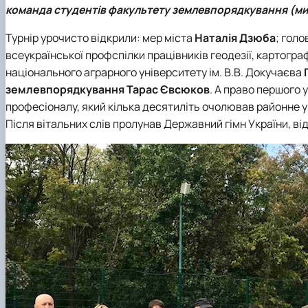
команда студентів факультету землевпорядкування (ми
Турнір урочисто відкрили: мер міста
Наталія Дзюба
; гол
всеукраїнської профспілки працівників геодезії, картогра
національного аграрного університету ім. В.В. Докучаєва
землевпорядкування
Тарас Євсюков
. А право першого
професіоналу, який кілька десятиліть очолював районне 
Після вітальних слів пролунав Державний гімн України, в