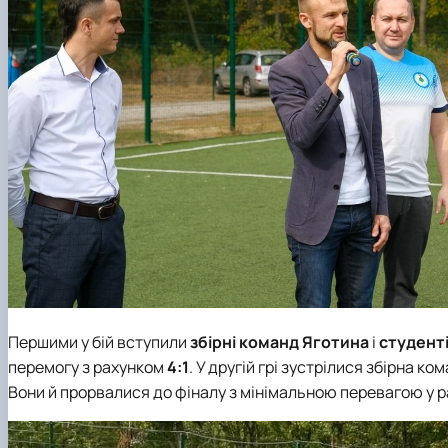
Першими у бій вступили
збірні команд Яготина
і
студент
перемогу з рахунком
4:1
. У другій грі зустрілися збірна 
Вони й прорвалися до фіналу з мінімальною перевагою у р