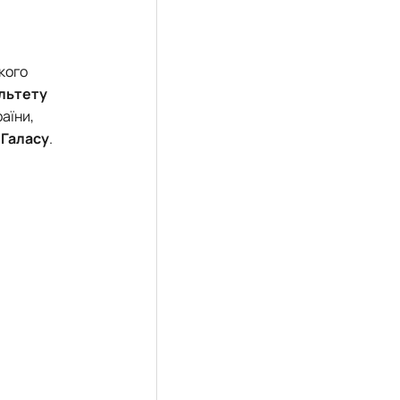
кого
льтету
аїни,
 Галасу
.