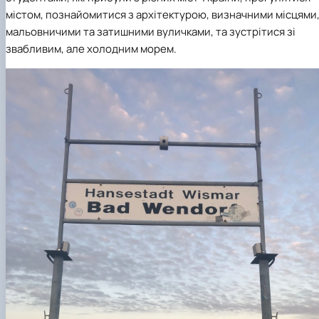
містом, познайомитися з архітектурою, визначними місцями
мальовничими та затишними вуличками, та зустрітися зі
звабливим, але холодним морем.