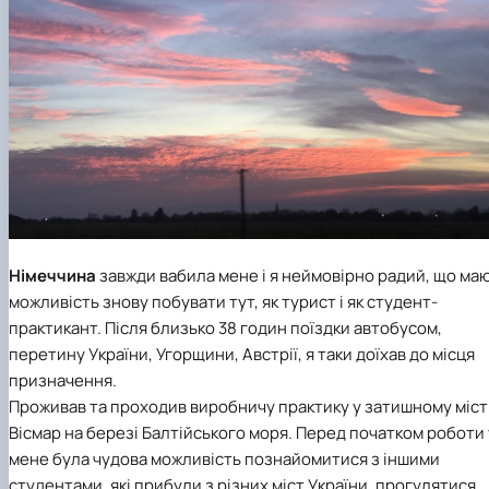
Німеччина
завжди вабила мене і я неймовірно радий, що ма
можливість знову побувати тут, як турист і як студент-
практикант. Після близько 38 годин поїздки автобусом,
перетину України, Угорщини, Австрії, я таки доїхав до місця
призначення.
Проживав та проходив виробничу практику у затишному міст
Вісмар на березі Балтійського моря. Перед початком роботи 
мене була чудова можливість познайомитися з іншими
студентами, які прибули з різних міст України, прогулятися