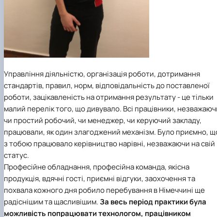
Управління діяльністю, організація роботи, дотримання
стандартів, правил, норм, відповідальність до поставленої
роботи, зацікавленість на отримання результату - це тільки
малий перелік того, що дивувало. Всі працівники, незважаюч
чи простий робочий, чи менеджер, чи керуючий закладу,
працювали, як один злагоджений механізм. Було приємно, щ
з тобою працювало керівництво нарівні, незважаючи на свій
статус.
Професійне обладнання, професійна команда, якісна
продукція, вдячні гості, приємні відгуки, заохочення та
похвала кожного дня робило перебування в Німеччині ще
радіснішим та щасливішим.
За весь період практики була
можливість попрацювати технологом, працівником