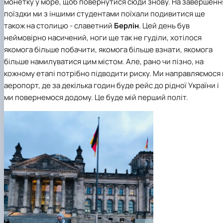
монетку у море, щоб повернутися сюди знову. На завершенн
поїздки ми з іншими студентами поїхали подивитися ще
також на столицю - славетний
Берлін
. Цей день був
неймовірно насичений, ноги ще так не гуділи, хотілося
якомога більше побачити, якомога більше взнати, якомога
більше намилуватися цим містом. Але, рано чи пізно, на
кожному етапі потрібно підводити риску. Ми направляємося 
аеропорт, де за декілька годин буде рейс до рідної України і
ми повернемося додому. Це буде мій перший політ.