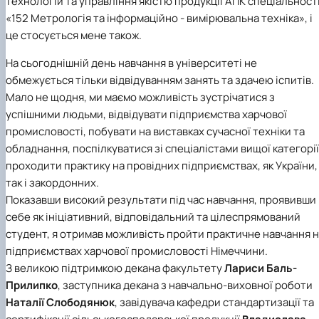
технологій та управління якістю продукції АПК
спеціальност
Іноземні мови
Їдальні та буфети
Центр вивчення мов
Психологічна підтримка
Біоетична комісія
Рада молодих вчених
Методичні рекомендації, пам'ятки
ЦКНО «Агропромисловий комплекс, лісове і
Доступ до публічної інформації
Наглядова рада
Історія університету
«152 Метрологія та інформаційно - вимірювальна техніка»
, і
Працевлаштування
Студентські квитки
Інклюзивне середовище
Наукові видання
садово-паркове господарство, ветеринарна
Наукові школи
Форми документів
Державні закупівлі
Рада роботодавців
Видатні випускники та працівники
це стосується мене також.
Наука для бізнесу
медицина»
Стартап школа НУБіП України
Патентно-ліцензійна діяльність
Досліднику та автору
Офіційна символіка
Благодійний фонд «Голосіївська ініціатива
Звіт ректора
Обладнання НУБіП України
Звіт про проведення НТЗ
Каталог наукових послуг
Антикорупційні заходи
2020»
Пам'яті захисників України
На сьогоднішній день навчання в університеті не
Наукові журнали НУБіП України
«SEB-2024»
Гендерна радниця
Почесні доктори і професори НУБіП України
Уповноважена особа з питань запобігання 
обмежується тільки відвідуванням занять та здачею іспитів.
Наукові журнали НУБіП України (English)
«SEB-2025»
Контактна інформація
виявлення корупції
Пресслужба
Мало не щодня, ми маємо можливість зустрічатися з
Пам'ятка про проведення науково-технічни
Університетський кур'єр
Положення про антикорупційного
успішними людьми, відвідувати підприємства харчової
заходів
уповноваженого НУБіП України
Вибори ректора
Порядок планування та організації
Програма розвитку університету «Голосіївсь
Національні нормативно-правові акти
промисловості, побувати на виставках сучасної техніки та
проведення НТЗ
ініціатива – 2025»
Нормативно-правові акти НУБіП України
обладнання, поспілкуватися зі спеціалістами вищої категорії
Результати науково-технічних заходів
Інформаційні ресурси НАЗК
проходити практику на провідних підприємствах, як України,
Монографії
Методичні роз’яснення НАЗК
так і закордонних.
Антикорупційні заходи
Показавши високий результати під час навчання, проявивши
себе як ініціативний, відповідальний та цілеспрямований
студент, я отримав можливість пройти практичне навчання 
підприємствах харчової промисловості Німеччини.
З великою підтримкою декана факультету
Лариси Баль-
Прилипко
, заступника декана з навчально-виховної роботи
Наталії Слободянюк
, завідувача кафедри стандартизації та