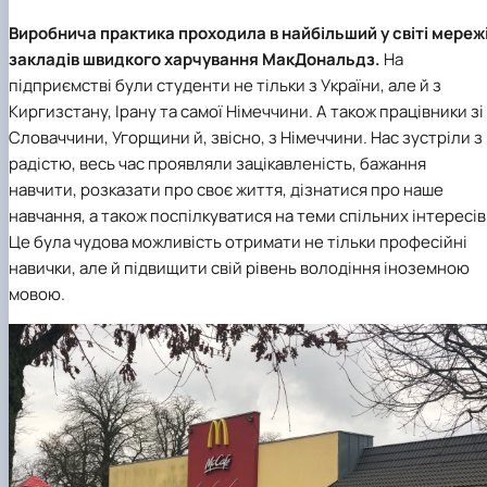
Виробнича практика проходила в найбільший у світі мереж
закладів швидкого харчування МакДональдз.
На
підприємстві були студенти не тільки з України, але й з
Киргизстану, Ірану та самої Німеччини. А також працівники зі
Словаччини, Угорщини й, звісно, з Німеччини. Нас зустріли з
радістю, весь час проявляли зацікавленість, бажання
навчити, розказати про своє життя, дізнатися про наше
навчання, а також поспілкуватися на теми спільних інтересів
Це була чудова можливість отримати не тільки професійні
навички, але й підвищити свій рівень володіння іноземною
мовою.