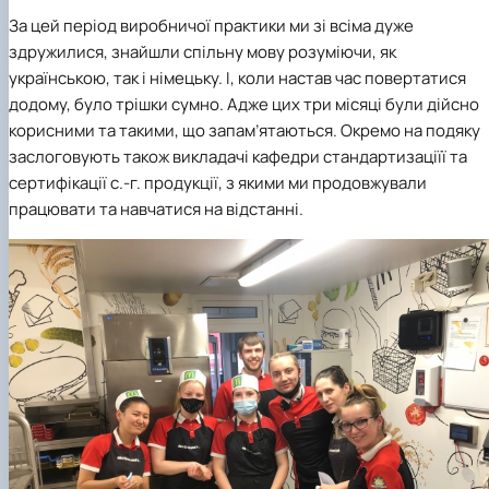
За цей період виробничої практики ми зі всіма дуже
здружилися, знайшли спільну мову розуміючи, як
українською, так і німецьку. І, коли настав час повертатися
додому, було трішки сумно. Адже цих три місяці були дійсно
корисними та такими, що запам’ятаються. Окремо на подяку
заслоговують також викладачі
кафедри стандартизаціїї та
сертифікації с.-г. продукції
, з якими ми продовжували
працювати та навчатися на відстанні.