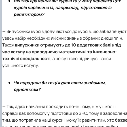
Які твої враження від курсів та у чому перевага цих
курсів порівняно із, наприклад, підготовкою із
репетитором?
— Випускники курсів долучаються до курсів, що забезпечуют
увесь набір необхідних якісних знань з обраних дисциплін.
Також
випускники отримують до 10 додаткових балів під
час вступу на природничо-математичні та інженерно-
технічні спеціальності
, а це суттєво підвищує шанси
успішного вступу.
Чи порадила би ти ці курси своїм знайомим,
одноліткам?
— Так, адже навчання проходить по-іншому, ніж у школі і
справді дає допомогу у підготовці до ЗНО, тому я задоволен
тим, що потрапила на ці курси і можу їх радити тим, хто бажа
зміцнити знання з основних дисциплін і отримати добру