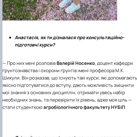
Анастасія, як ти дізналася про консультаційно-
підготовчі курси?
— Про них мені розповів
Валерій Носенко
, доцент кафедри
ґрунтознавства і охорони ґрунтів імені професора М.К.
Шикули. Він розказав, що існують такі курси, які допомагают
якісно підготуватися до вступу, дають можливість зміцнити
мої знання з основних дисциплін, отримати увесь набір
необхідних знань, та перевірити їх рівень, адже моя ціль —
стати студенткою
агробіологічного факультету
НУБіП
.