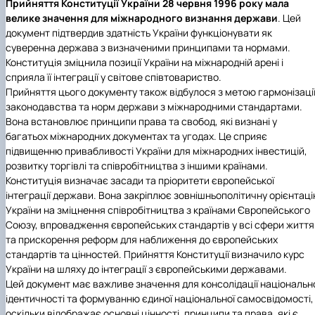
Прийняття Конституції України 28 червня 1996 року мала
велике значення для міжнародного визнання держави
. Цей
документ підтвердив здатність України функціонувати як
суверенна держава з визначеними принципами та нормами.
Конституція зміцнила позиції України на міжнародній арені і
сприяла її інтеграції у світове співтовариство.
Прийняття цього документу також відбулося з метою гармонізаці
законодавства та норм держави з міжнародними стандартами.
Вона встановлює принципи права та свобод, які визнані у
багатьох міжнародних документах та угодах. Це сприяє
підвищенню привабливості України для міжнародних інвестицій,
розвитку торгівлі та співробітництва з іншими країнами.
Конституція визначає засади та пріоритети європейської
інтеграції держави. Вона закріплює зовнішньополітичну орієнтац
України на зміцнення співробітництва з країнами Європейського
Союзу, впровадження європейських стандартів у всі сфери життя
та прискорення реформ для наближення до європейських
стандартів та цінностей. Прийняття Конституції визначило курс
України на шляху до інтеграції з європейськими державами.
Цей документ має важливе значення для консолідації національн
ідентичності та формуванню єдиної національної самосвідомості,
оскільки відображає основні цінності, принципи та права, які є