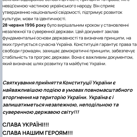
невідʼємною частиною українського народу. Він сприяє
утвердженню національної свідомості, підтримує розвиток
культури, мови та ідентичності.
28 червня 1996 року
було вирішальним кроком у становленні
незалежної та суверенної держави. Цей документ заклав
фундаментальні основи державності та визначив принципи, на
яких ґрунтується сучасна Україна. Конституція гарантує права та
свободи громадян, захищає демократичні принципи, забезпечує
стабільність та прогрес держави. Вона є важливим документом,
який визначає шлях розвитку та майбутнє України.
Святкування прийняття Конституції України є
найважливішою подією в умовах повномасштабного
вторгнення на територію України. Україна є і
залишатиметься незалежною, неподільною та
суверенною державою світу!!!
СЛАВА УКРАЇНІ!!!
СЛАВА НАШИМ ГЕРОЯМ!!!