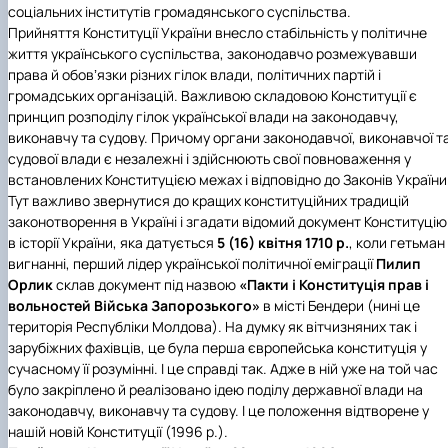
соціальних інститутів громадянського суспільства.
Прийняття Конституції України внесло стабільність у політичне
життя українського суспільства, законодавчо розмежувавши
права й обовʼязки різних гілок влади, політичних партій і
громадських організацій. Важливою складовою Конституції є
принцип розподілу гілок української влади на законодавчу,
виконавчу та судову. Причому органи законодавчої, виконавчої т
судової влади є незалежні і здійснюють свої повноваження у
встановлених Конституцією межах і відповідно до Законів України
Тут важливо звернутися до кращих конституційних традицій
законотворення в Україні і згадати відомий документ Конституцію
в історії України, яка датується
5 (16) квітня 1710 р.
, коли гетьман
вигнанні, перший лідер української політичної еміграції
Пилип
Орлик
склав документ під назвою
«Пакти і Конституція прав і
вольностей Війська Запорозького»
в місті Бендери (нині це
територія Республіки Молдова). На думку як вітчизняних так і
зарубіжних фахівців, це була перша європейська конституція у
сучасному її розумінні. І це справді так. Адже в ній уже на той час
було закріплено й реалізовано ідею поділу державної влади на
законодавчу, виконавчу та судову. І це положення відтворене у
нашій новій Конституції (1996 р.).