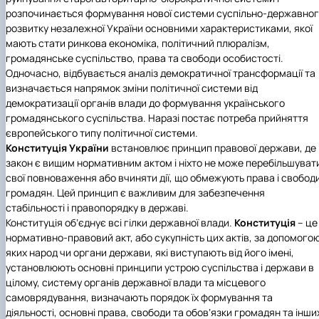
розпочинається формування нової системи суспільно-державно
розвитку незалежної України основними характеристиками, якої
мають стати ринкова економіка, політичний плюралізм,
громадянське суспільство, права та свободи особистості.
Одночасно, відбувається аналіз демократичної трансформації та
визначається напрямок зміни політичної системи від
демократизації органів влади до формування українського
громадянського суспільства. Наразі постає потреба прийняття
європейського типу політичної системи.
Конституція України
встановлює принцип правової держави, де
закон є вищим нормативним актом і ніхто не може перебільшуват
свої повноваження або вчиняти дії, що обмежують права і свобод
громадян. Цей принцип є важливим для забезпечення
стабільності і правопорядку в державі.
Конституція обʼєднує всі гілки державної влади.
Конституція
– це
нормативно-правовий акт, або сукупність цих актів, за допомого
яких народ чи органи держави, які виступають від його імені,
установлюють основні принципи устрою суспільства і держави в
цілому, систему органів державної влади та місцевого
самоврядування, визначають порядок їх формування та
діяльності, основні права, свободи та обовʼязки громадян та інши