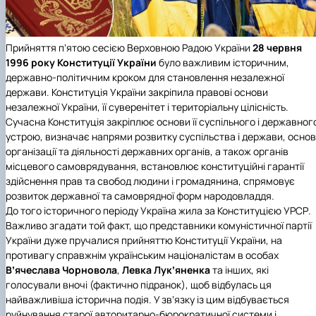
Іноземні мови
Їдальні та буфети
Центр вивчення мов
Психологічна підтримка
Біоетична комісія
Рада молодих вчених
Методичні рекомендації, пам'ятки
ЦКНО «Агропромисловий комплекс, лісове і
Доступ до публічної інформації
Наглядова рада
Історія університету
Працевлаштування
Студентські квитки
Інклюзивне середовище
Наукові видання
садово-паркове господарство, ветеринарна
Наукові школи
Форми документів
Державні закупівлі
Рада роботодавців
Видатні випускники та працівники
Наука для бізнесу
медицина»
Стартап школа НУБіП України
Патентно-ліцензійна діяльність
Досліднику та автору
Офіційна символіка
Благодійний фонд «Голосіївська ініціатива
Звіт ректора
Прийняття пʼятою сесією Верховною Радою України
28 червня
Обладнання НУБіП України
Звіт про проведення НТЗ
Каталог наукових послуг
Антикорупційні заходи
2020»
Пам'яті захисників України
1996 року Конституції України
було важливим історичним,
Наукові журнали НУБіП України
«SEB-2024»
Гендерна радниця
Почесні доктори і професори НУБіП України
Уповноважена особа з питань запобігання 
державно-політичним кроком для становлення незалежної
Наукові журнали НУБіП України (English)
«SEB-2025»
Контактна інформація
виявлення корупції
Пресслужба
держави. Конституція України закріпила правові основи
Пам'ятка про проведення науково-технічни
Університетський кур'єр
Положення про антикорупційного
незалежної України, її суверенітет і територіальну цілісність.
заходів
уповноваженого НУБіП України
Вибори ректора
Сучасна Конституція закріплює основи її суспільного і державног
Порядок планування та організації
Програма розвитку університету «Голосіївсь
Національні нормативно-правові акти
устрою, визначає напрями розвитку суспільства і держави, осно
проведення НТЗ
ініціатива – 2025»
Нормативно-правові акти НУБіП України
організації та діяльності державних органів, а також органів
Результати науково-технічних заходів
Інформаційні ресурси НАЗК
місцевого самоврядування, встановлює конституційні гарантії
Монографії
Методичні роз’яснення НАЗК
здійснення прав та свобод людини і громадянина, спрямовує
Антикорупційні заходи
розвиток державної та самоврядної форм народовладдя.
До того історичного періоду Україна жила за Конституцією УРСР.
Важливо згадати той факт, що представники комуністичної партії
України дуже пручалися прийняттю Конституції України, на
противагу справжнім українським націоналістам в особах
Вʼячеслава Чорновола
,
Левка Лукʼяненка
та інших, які
голосували вночі (фактично підранок), щоб відбулась ця
найважливіша історична подія. У звʼязку із цим відбувається
руйнування старої авторитарно-бюрократичної системи і