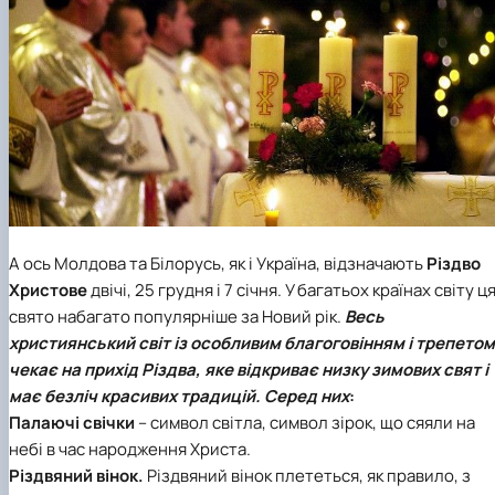
А ось Молдова та Білорусь, як і Україна, відзначають
Різдво
Христове
двічі, 25 грудня і 7 січня. У багатьох країнах світу ц
свято набагато популярніше за Новий рік.
Весь
християнський світ із особливим благоговінням і трепетом
чекає на прихід
Різдва
, яке відкриває низку зимових свят і
має безліч красивих традицій. Серед них
:
Палаючі свічки
– символ світла, символ зірок, що сяяли на
небі в час народження Христа.
Різдвяний вінок.
Різдвяний вінок плететься, як правило, з