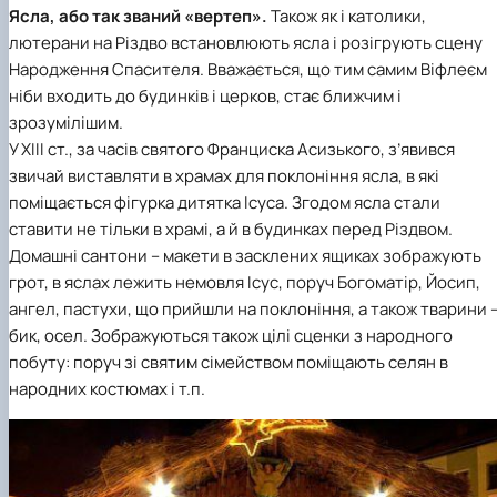
Ясла, або так званий «вертеп».
Також як і католики,
лютерани на Різдво встановлюють ясла і розігрують сцену
Народження Спасителя. Вважається, що тим самим Віфлеєм
ніби входить до будинків і церков, стає ближчим і
зрозумілішим.
У XIII ст., за часів святого Франциска Асизького, з’явився
звичай виставляти в храмах для поклоніння ясла, в які
поміщається фігурка дитятка Ісуса. Згодом ясла стали
ставити не тільки в храмі, а й в будинках перед Різдвом.
Домашні сантони – макети в засклених ящиках зображують
грот, в яслах лежить немовля Ісус, поруч Богоматір, Йосип,
ангел, пастухи, що прийшли на поклоніння, а також тварини 
бик, осел. Зображуються також цілі сценки з народного
побуту: поруч зі святим сімейством поміщають селян в
народних костюмах і т.п.