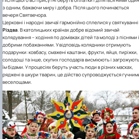
Після цього всі присутні беруть оплатки і діляться ними оди
з одним, бажаючи миру і добра. Після цього починається
вечеря Святвечора.
Церковні і народні звичаї гармонійно сплелися у святкуванні
Різдва
. В католицьких країнах добре відомий звичай
колядування – ходіння по домівках дітей та молоді з піснями 
добрими побажаннями. У відповідь колядники отримують
подарунки: ковбасу, смажені каштани, фрукти, яйця, пиріжки,
солодощі та інше, скупих господарів висміюють і загрожуют
їм бідами. У процесіях беруть участь люди в різних масках,
ряджені в шкури тварин, це дійство супроводжується гучним
веселощами.