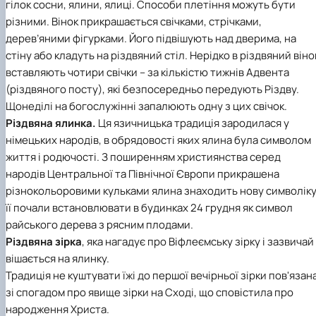
гілок сосни, ялини, ялиці. Способи плетіння можуть бути
різними. Вінок прикрашається свічками, стрічками,
дерев’яними фігурками. Його підвішують над дверима, на
стіну або кладуть на різдвяний стіл. Нерідко в різдвяний віно
вставляють чотири свічки – за кількістю тижнів Адвента
(різдвяного посту), які безпосередньо передують Різдву.
Щонеділі на богослужінні запалюють одну з цих свічок.
Різдвяна ялинка.
Ця язичницька традиція зародилася у
німецьких народів, в обрядовості яких ялина була символом
життя і родючості. З поширенням християнства серед
народів Центральної та Північної Європи прикрашена
різнокольоровими кульками ялина знаходить нову символіку
її почали встановлювати в будинках 24 грудня як символ
райського дерева з рясним плодами.
Різдвяна зірка
, яка нагадує про Віфлеємську зірку і зазвичай
вішається на ялинку.
Традиція не куштувати їжі до першої вечірньої зірки пов'язан
зі спогадом про явище зірки на Сході, що сповістила про
народження Христа.