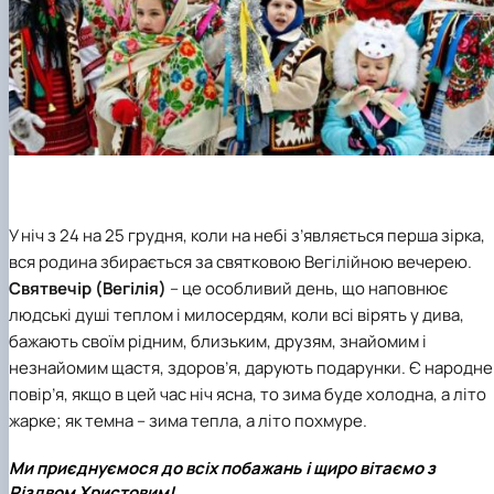
У ніч з 24 на 25 грудня, коли на небі з’являється перша зірка,
вся родина збирається за святковою Вегілійною вечерею.
Святвечір (Вегілія)
– це особливий день, що наповнює
людські душі теплом і милосердям, коли всі вірять у дива,
бажають своїм рідним, близьким, друзям, знайомим і
незнайомим щастя, здоров’я, дарують подарунки. Є народне
повір’я, якщо в цей час ніч ясна, то зима буде холодна, а літо
жарке; як темна – зима тепла, а літо похмуре.
Ми приєднуємося до всіх побажань і щиро вітаємо з
Різдвом Христовим!