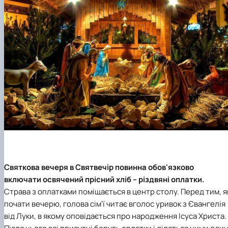
Святкова вечеря в Святвечір повинна обов'язково
включати освячений прісний хліб – різдвяні оплатки.
Страва з оплатками поміщається в центр столу. Перед тим, я
почати вечерю, голова сім'ї читає вголос уривок з Євангелія
від Луки, в якому оповідається про народження Ісуса Христа.