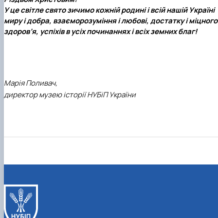
У це світле свято зичимо кожній родині і всій нашій Україні
миру і добра, взаєморозуміння і любові, достатку і міцного
здоров’я, успіхів в усіх починаннях і всіх земних благ!
Марія Поливач,
директор музею історії НУБіП України