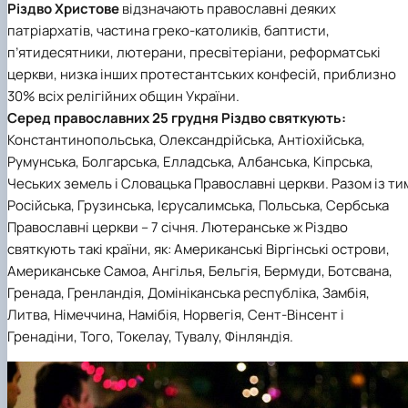
Різдво Христове
відзначають православні деяких
патріархатів, частина греко-католиків, баптисти,
п’ятидесятники, лютерани, пресвітеріани, реформатські
церкви, низка інших протестантських конфесій, приблизно
30% всіх релігійних общин України.
Серед православних 25 грудня Різдво святкують:
Константинопольська, Олександрійська, Антіохійська,
Румунська, Болгарська, Елладська, Албанська, Кіпрська,
Чеських земель і Словацька Православні церкви. Разом із ти
Російська, Грузинська, Ієрусалимська, Польська, Сербська
Православні церкви – 7 січня. Лютеранське ж Різдво
святкують такі країни, як: Американські Віргінські острови,
Американське Самоа, Ангілья, Бельгія, Бермуди, Ботсвана,
Гренада, Гренландія, Домініканська республіка, Замбія,
Литва, Німеччина, Намібія, Норвегія, Сент-Вінсент і
Гренадіни, Того, Токелау, Тувалу, Фінляндія.