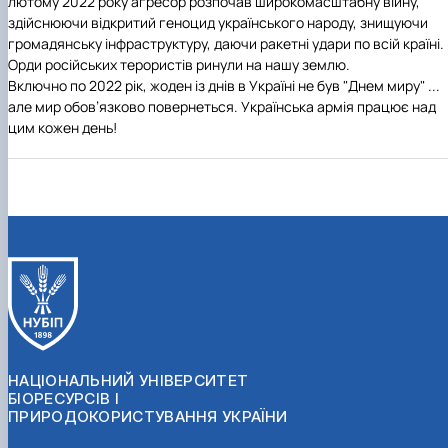
лютому 2022 року агресор розпочав широкомасштабну війну,
здійснюючи відкритий геноцид українського народу, знищуючи
громадянську інфраструктуру, даючи ракетні удари по всій країні.
Орди російських терористів ринули на нашу землю.
Включно по 2022 рік, жоден із днів в Україні не був "Днем миру" ...
але мир обов’язково повернеться. Українська армія працює над
цим кожен день!
НАЦІОНАЛЬНИЙ УНІВЕРСИТЕТ
БІОРЕСУРСІВ І
ПРИРОДОКОРИСТУВАННЯ УКРАЇНИ