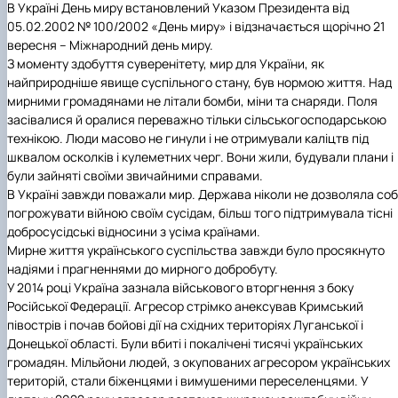
В Україні День миру встановлений Указом Президента від
Іноземні мови
Їдальні та буфети
Центр вивчення мов
Психологічна підтримка
Біоетична комісія
Рада молодих вчених
Методичні рекомендації, пам'ятки
ЦКНО «Агропромисловий комплекс, лісове і
Доступ до публічної інформації
Наглядова рада
Історія університету
05.02.2002 № 100/2002 «День миру» і відзначається щорічно 21
Працевлаштування
Студентські квитки
Інклюзивне середовище
Наукові видання
садово-паркове господарство, ветеринарна
Наукові школи
Форми документів
Державні закупівлі
Рада роботодавців
Видатні випускники та працівники
вересня – Міжнародний день миру.
Наука для бізнесу
медицина»
Стартап школа НУБіП України
Патентно-ліцензійна діяльність
Досліднику та автору
Офіційна символіка
Благодійний фонд «Голосіївська ініціатива
Звіт ректора
З моменту здобуття суверенітету, мир для України, як
Обладнання НУБіП України
Звіт про проведення НТЗ
Каталог наукових послуг
Антикорупційні заходи
2020»
Пам'яті захисників України
найприродніше явище суспільного стану, був нормою життя. Над
Наукові журнали НУБіП України
«SEB-2024»
Гендерна радниця
Почесні доктори і професори НУБіП України
Уповноважена особа з питань запобігання 
мирними громадянами не літали бомби, міни та снаряди. Поля
Наукові журнали НУБіП України (English)
«SEB-2025»
Контактна інформація
виявлення корупції
Пресслужба
засівалися й оралися переважно тільки сільськогосподарською
Пам'ятка про проведення науково-технічни
Університетський кур'єр
Положення про антикорупційного
технікою. Люди масово не гинули і не отримували каліцтв під
заходів
уповноваженого НУБіП України
Вибори ректора
шквалом осколків і кулеметних черг. Вони жили, будували плани і
Порядок планування та організації
Програма розвитку університету «Голосіївсь
Національні нормативно-правові акти
були зайняті своїми звичайними справами.
проведення НТЗ
ініціатива – 2025»
Нормативно-правові акти НУБіП України
В Україні завжди поважали мир. Держава ніколи не дозволяла соб
Результати науково-технічних заходів
Інформаційні ресурси НАЗК
погрожувати війною своїм сусідам, більш того підтримувала тісні
Монографії
Методичні роз’яснення НАЗК
добросусідські відносини з усіма країнами.
Антикорупційні заходи
Мирне життя українського суспільства завжди було просякнуто
надіями і прагненнями до мирного добробуту.
У 2014 році Україна зазнала військового вторгнення з боку
Російської Федерації. Агресор стрімко анексував Кримський
півострів і почав бойові дії на східних територіях Луганської і
Донецької області. Були вбиті і покалічені тисячі українських
громадян. Мільйони людей, з окупованих агресором українських
територій, стали біженцями і вимушеними переселенцями. У