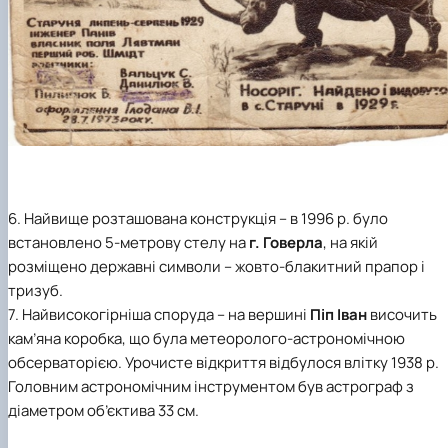
6. Найвище розташована конструкція – в 1996 р. було
встановлено 5-метрову стелу на
г. Говерла
, на якій
розміщено державні символи – жовто-блакитний прапор і
тризуб.
7. Найвисокогірніша споруда – на вершині
Піп Іван
височить
кам’яна коробка, що була метеоролого-астрономічною
обсерваторією. Урочисте відкриття відбулося влітку 1938 р.
Головним астрономічним інструментом був астрограф з
діаметром об’єктива 33 см.