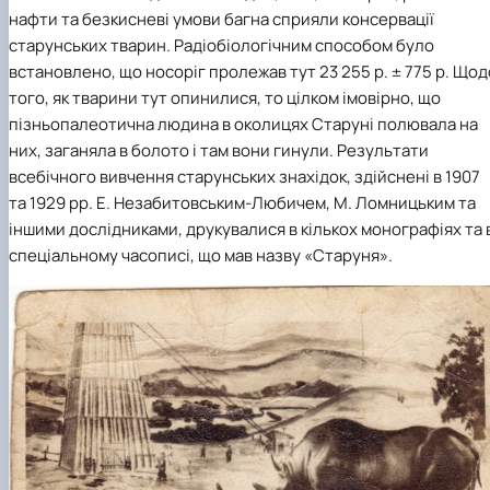
нафти та безкисневі умови багна сприяли консервації
старунських тварин. Радіобіологічним способом було
встановлено, що носоріг пролежав тут 23 255 р. ± 775 р. Щод
того, як тварини тут опинилися, то цілком імовірно, що
пізньопалеотична людина в околицях Старуні полювала на
них, заганяла в болото і там вони гинули. Результати
всебічного вивчення старунських знахідок, здійснені в 1907
та 1929 рр. Е. Незабитовським-Любичем, М. Ломницьким та
іншими дослідниками, друкувалися в кількох монографіях та 
спеціальному часописі, що мав назву «Старуня».