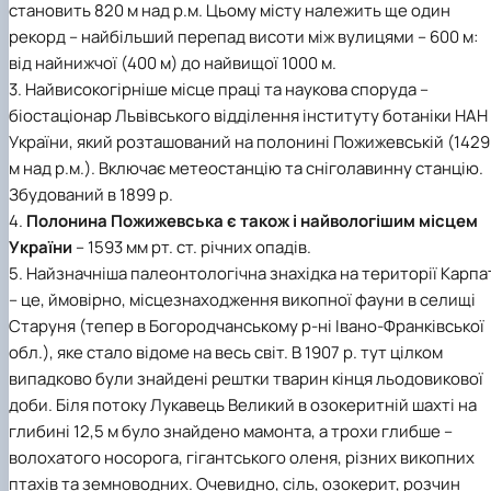
становить 820 м над р.м. Цьому місту належить ще один
рекорд – найбільший перепад висоти між вулицями – 600 м:
від найнижчої (400 м) до найвищої 1000 м.
3. Найвисокогірніше місце праці та наукова споруда –
біостаціонар Львівського відділення інституту ботаніки НАН
України, який розташований на полонині Пожижевській (1429
м над р.м.). Включає метеостанцію та сніголавинну станцію.
Збудований в 1899 р.
4.
Полонина Пожижевська є також і найвологішим місцем
України
– 1593 мм рт. ст. річних опадів.
5. Найзначніша палеонтологічна знахідка на території Карпа
– це, ймовірно, місцезнаходження викопної фауни в селищі
Старуня (тепер в Богородчанському р-ні Івано-Франківської
обл.), яке стало відоме на весь світ. В 1907 р. тут цілком
випадково були знайдені рештки тварин кінця льодовикової
доби. Біля потоку Лукавець Великий в озокеритній шахті на
глибині 12,5 м було знайдено мамонта, а трохи глибше –
волохатого носорога, гігантського оленя, різних викопних
птахів та земноводних. Очевидно, сіль, озокерит, розчин