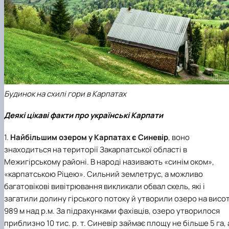
Будинок на схилі гори в Карпатах
Деякі цікаві факти про українські Карпати
1.
Найбільшим озером у Карпатах є Синевір
, воно
знаходиться на території Закарпатської області в
Межигірському районі. В народі називають «синім оком»,
«карпатською Ріцею». Сильний землетрус, а можливо
багатовікові вивітрювання викликали обвал скель, які і
загатили долину гірського потоку й утворили озеро на висот
989 м над р.м. За підрахунками фахівців, озеро утворилося
приблизно 10 тис. р. т. Синевір займає площу не більше 5 га, 