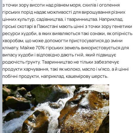
з точки зору висоти над рівнем моря, схилів і оголення
гірських порід надає можливості для вирощування різних
цінних культур, садівництва, і тваринництва. Наприклад,
гірські скотарі в Пакистані мають цінні з точки зору генетики
ресурси худоби, в яких виявляються такі ознаки, як опірність
хворобам, що може допомогти пристосуватися до зміни
клімату. Майже 70% гірських земель використовується для
випасу худоби і відповідно дають гній, який підвищує
родючість ґрунту. Тваринництво не тільки забезпечує
продукти харчування, такі як молоко, масло і м'ясо, а й цінні
побічні продукти, наприклад, кашемірову шерсть.