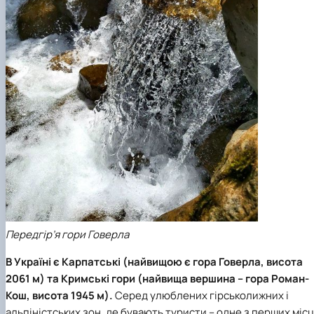
Передгір’я гори Говерла
В Україні є Карпатські (найвищою є гора Говерла, висота
2061 м) та Кримські гори (найвища вершина – гора Роман-
Кош, висота 1945 м).
Серед улюблених гірськолижних і
альпіністських зон, де бувають туристи – одне з перших міс