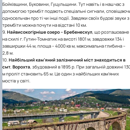
Бойківщини, Буковини, Гуцульщини. Тут навіть і в наш час з
допомогою трембіт подають спеціальні сигнали, сповіщаюч
односельчан про ті чи інші події. Завдяки своїх будові звуки з
трембіти можна почути на відстані 10 км.
9.
Найвисокогірніше озеро – Бребенескул
, що розташоване
на схилі г. Гутин-Томнатик на висоті 1801 м, завдовжки 134 і
завширшки 44 м, площа – 4000 кв м, максимальна глибина –
2,8 м.
10.
Найбільший кам’яний залізничний міст знаходиться в
смт. Ворохта
, збудований в 1895 р. При загальній довжині 13
м проліт становить 65 м. Це один з найбільших кам’яних
мостів у світі.