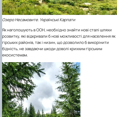
Озеро Несамовите. Українські Карпати
Як наголошують в ООН, необхідно знайти нові сталі шляхи
розвитку, які відкривали б нові можливості для населення як
гірських районів, так і низин, що дозволило б викорінити
бідність, не завдаючи шкоди доволі крихким гірським
екосистемам.