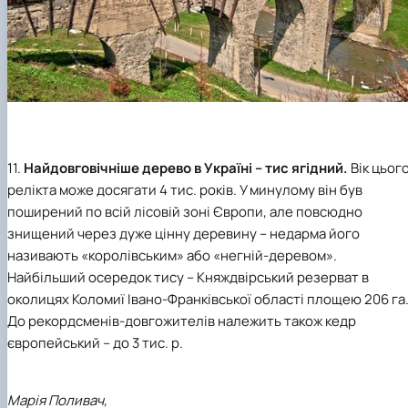
11.
Найдовговічніше дерево в Україні – тис ягідний.
Вік цьог
релікта може досягати 4 тис. років. У минулому він був
поширений по всій лісовій зоні Європи, але повсюдно
знищений через дуже цінну деревину – недарма його
називають «королівським» або «негній-деревом».
Найбільший осередок тису – Княждвірський резерват в
околицях Коломиї Івано-Франківської області площею 206 га
До рекордсменів-довгожителів належить також кедр
європейський – до 3 тис. р.
Марія Поливач,