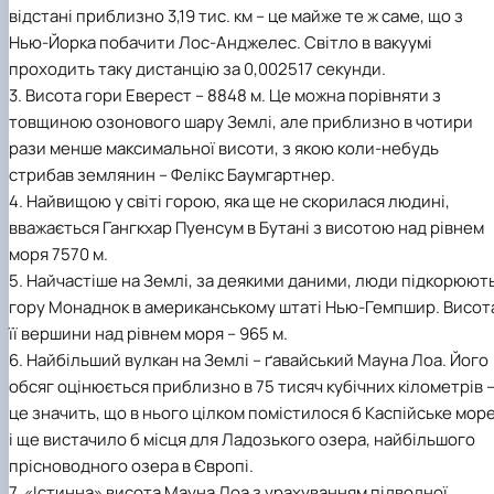
відстані приблизно 3,19 тис. км – це майже те ж саме, що з
Нью-Йорка побачити Лос-Анджелес. Світло в вакуумі
проходить таку дистанцію за 0,002517 секунди.
3. Висота гори Еверест – 8848 м. Це можна порівняти з
товщиною озонового шару Землі, але приблизно в чотири
рази менше максимальної висоти, з якою коли-небудь
стрибав землянин – Фелікс Баумгартнер.
4. Найвищою у світі горою, яка ще не скорилася людині,
вважається Гангкхар Пуенсум в Бутані з висотою над рівнем
моря 7570 м.
5. Найчастіше на Землі, за деякими даними, люди підкорюют
гору Монаднок в американському штаті Нью-Гемпшир. Висот
її вершини над рівнем моря – 965 м.
6. Найбільший вулкан на Землі – ґавайський Мауна Лоа. Його
обсяг оцінюється приблизно в 75 тисяч кубічних кілометрів 
це значить, що в нього цілком помістилося б Каспійське мор
і ще вистачило б місця для Ладозького озера, найбільшого
прісноводного озера в Європі.
7. «Істинна» висота Мауна Лоа з урахуванням підводної