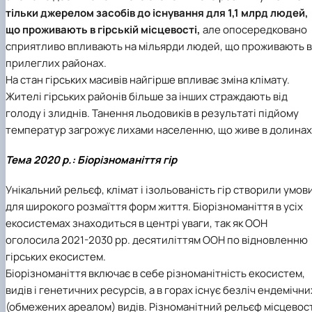
тільки джерелом засобів до існування для 1,1 млрд людей,
що проживають в гірській місцевості,
але опосередковано
сприятливо впливають на мільярди людей, що проживають в
прилеглих районах.
На стан гірських масивів найгірше впливає зміна клімату.
Жителі гірських районів більше за інших страждають від
голоду і злиднів. Танення льодовиків в результаті підйому
температур загрожує лихами населенню, що живе в долинах
Тема 2020 р.: Біорізноманіття гір
Унікальний рельєф, клімат і ізольованість гір створили умов
для широкого розмаїття форм життя. Біорізноманіття в усіх
екосистемах знаходиться в центрі уваги, так як ООН
оголосила 2021-2030 рр. десятиліттям ООН по відновленню
гірських екосистем.
Біорізноманіття включає в себе різноманітність екосистем,
видів і генетичних ресурсів, а в горах існує безліч ендемічни
(обмежених ареалом) видів. Різноманітний рельєф місцевос