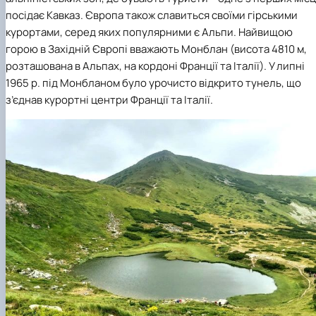
посідає Кавказ. Європа також славиться своїми гірськими
курортами, серед яких популярними є Альпи. Найвищою
горою в Західній Європі вважають Монблан (висота 4810 м,
розташована в Альпах, на кордоні Франції та Італії). У липні
1965 р. під Монбланом було урочисто відкрито тунель, що
з’єднав курортні центри Франції та Італії.