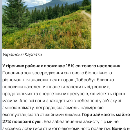
Українські Карпати
У гірських районах проживає 15% світового населення.
Половина зон зосередження світового біологічного
різноманіття знаходиться в горах. Добробут близько
половини населення планети залежить від водних,
продовольчих та енергетичних ресурсів, які містять гірські
масиви. Але всі вони знаходяться в небезпеці у зв'язку зі
зміною клімату, деградацією земель, надмірною
експлуатацією та стихійними лихами.
Гори займають майже
27% поверхні суші.
Без забезпечення захисту гір ми не
зможемо добитися стійкого економічного розвитку.
Вони є н