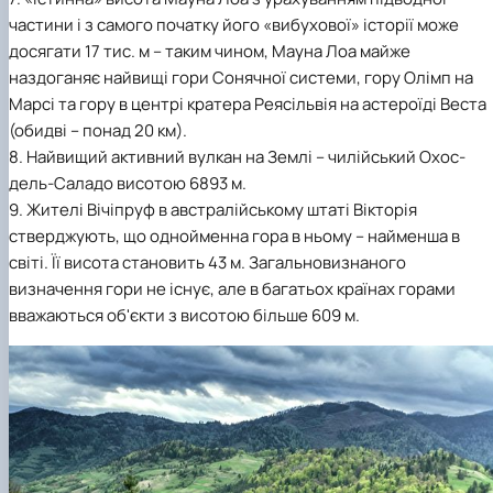
частини і з самого початку його «вибухової» історії може
досягати 17 тис. м – таким чином, Мауна Лоа майже
наздоганяє найвищі гори Сонячної системи, гору Олімп на
Марсі та гору в центрі кратера Реясільвія на астероїді Веста
(обидві – понад 20 км).
8. Найвищий активний вулкан на Землі – чилійський Охос-
дель-Саладо висотою 6893 м.
9. Жителі Вічіпруф в австралійському штаті Вікторія
стверджують, що однойменна гора в ньому – найменша в
світі. Її висота становить 43 м. Загальновизнаного
визначення гори не існує, але в багатьох країнах горами
вважаються об'єкти з висотою більше 609 м.