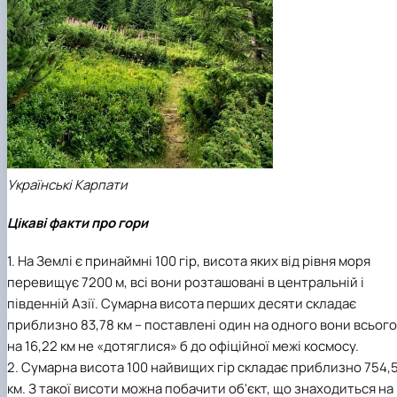
Українські Карпати
Цікаві факти про гори
1. На Землі є принаймні 100 гір, висота яких від рівня моря
перевищує 7200 м, всі вони розташовані в центральній і
південній Азії. Сумарна висота перших десяти складає
приблизно 83,78 км – поставлені один на одного вони всього
на 16,22 км не «дотяглися» б до офіційної межі космосу.
2. Сумарна висота 100 найвищих гір складає приблизно 754,
км. З такої висоти можна побачити об'єкт, що знаходиться на