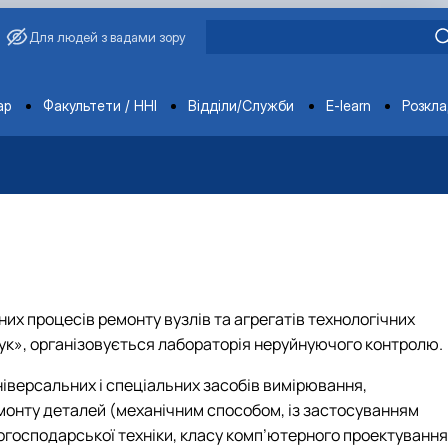
Для людей з вадами зору
ments
ар
Факультети / ННІ
Відділи/Служби
E-learn
Розкл
і садово-паркове господарство, ветеринарна медицина»
 якості
питань запобігання та виявлення корупції
іння державною мовою
упційного уповноваженого НУБіП України
о-правові акти
 працівники
ти НУБіП України
х заходів
НАЗК
ення НТЗ
їни
 НАЗК
них процесів ремонту вузлів та агрегатів технологічних
сіївська ініціатива 2020»
фесори НУБіП України
ук», організовується лабораторія неруйнуючого контролю.
іверсальних і спеціальних засобів вимірювання,
єр
емонту деталей (механічним способом, із застосуванням
когосподарської техніки, класу комп’ютерного проектування
ерситету «Голосіївська ініціатива – 2025»