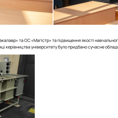
калавр» та ОС «Магістр» та підвищення якості навчального
ці керівництва університету було придбано сучасне обладн