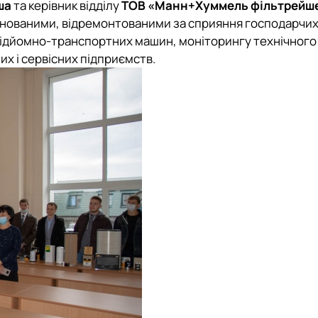
ша
та керівник відділу
ТОВ «Манн+Хуммель фільтрейше
ланованими, відремонтованими за сприяння господарчих
йомно-транспортних машин, моніторингу технічного ста
х і сервісних підприємств.