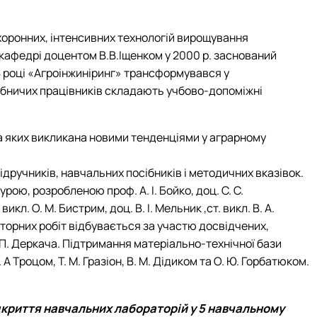
оронних, інтенсивних технологій вирощування
 кафедрі доцентом В.В.Іщенком у 2000 р. заснований
 році «Агроінжиніринг» трансформувався у
обничих працівників складають учбово-допоміжні
а яких викликана новими тенденціями у аграрному
ідручників, навчальних посібників і методичних вказівок.
ю, розробленою проф. А. І. Бойко, доц. С. С.
икл. О. М. Бистрим, доц. В. І. Мельник ,ст. викл. В. А.
раторних робіт відбувається за участю досвідчених,
. П. Деркача. Підтримання матеріально-технічної бази
 Троцом, Т. М. Гразіон, В. М. Дідиком та О. Ю. Горбатюком.
дкриття навчальних лабораторій у 5 навчальному