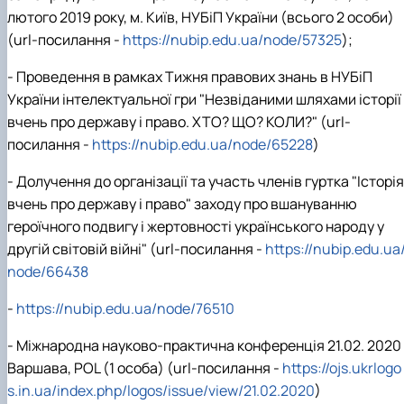
Іноземні мови
Їдальні та буфети
Центр вивчення мов
Психологічна підтримка
Біоетична комісія
Рада молодих вчених
Методичні рекомендації, пам'ятки
ЦКНО «Агропромисловий комплекс, лісове і
Доступ до публічної інформації
Наглядова рада
Історія університету
лютого 2019 року, м. Київ, НУБіП України (всього 2 особи)
Працевлаштування
Студентські квитки
Інклюзивне середовище
Наукові видання
садово-паркове господарство, ветеринарна
Наукові школи
Форми документів
Державні закупівлі
Рада роботодавців
Видатні випускники та працівники
(url-посилання -
https://nubip.edu.ua/node/57325
);
Наука для бізнесу
медицина»
Стартап школа НУБіП України
Патентно-ліцензійна діяльність
Досліднику та автору
Офіційна символіка
Благодійний фонд «Голосіївська ініціатива
Звіт ректора
Обладнання НУБіП України
Звіт про проведення НТЗ
Каталог наукових послуг
Антикорупційні заходи
2020»
Пам'яті захисників України
- Проведення в рамках Тижня правових знань в НУБіП
Наукові журнали НУБіП України
«SEB-2024»
Гендерна радниця
Почесні доктори і професори НУБіП України
Уповноважена особа з питань запобігання 
України інтелектуальної гри "Незвіданими шляхами історії
Наукові журнали НУБіП України (English)
«SEB-2025»
Контактна інформація
виявлення корупції
Пресслужба
вчень про державу і право. ХТО? ЩО? КОЛИ?"
(url-
Пам'ятка про проведення науково-технічни
Університетський кур'єр
Положення про антикорупційного
посилання -
https://nubip.edu.ua/node/65228
)
заходів
уповноваженого НУБіП України
Вибори ректора
Порядок планування та організації
Програма розвитку університету «Голосіївсь
Національні нормативно-правові акти
- Долучення до організації та участь членів гуртка "Історія
проведення НТЗ
ініціатива – 2025»
Нормативно-правові акти НУБіП України
Результати науково-технічних заходів
вчень про державу і право" заходу про вшануванню
Інформаційні ресурси НАЗК
Монографії
Методичні роз’яснення НАЗК
героїчного подвигу і жертовності українського народу у
Антикорупційні заходи
другій світовій війні" (url-посилання -
https://nubip.edu.ua
node/66438
-
https://nubip.edu.ua/node/76510
- Міжнародна науково-практична конференція 21.02. 2020
Варшава, POL (1 особа) (url-посилання -
https://ojs.ukrlogo
s.in.ua/index.php/logos/issue/view/21.02.2020
)