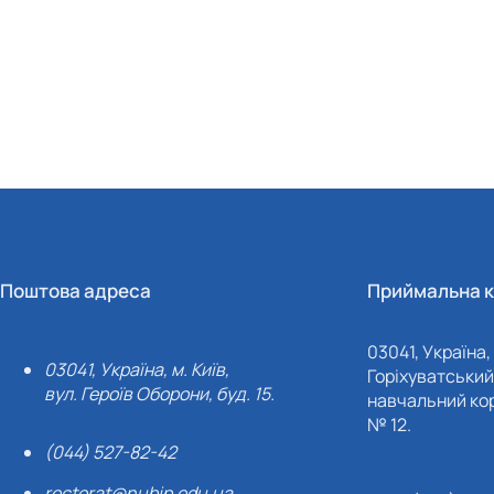
Поштова адреса
Приймальна к
03041, Україна, 
03041, Україна, м. Київ,
Горіхуватський 
вул. Героїв Оборони, буд. 15.
навчальний кор
№ 12.
(044) 527-82-42
rectorat@nubip.edu.ua