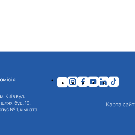
омісія
м. Київ вул.
шлях, буд. 19,
Карта сайт
пус № 1, кімната