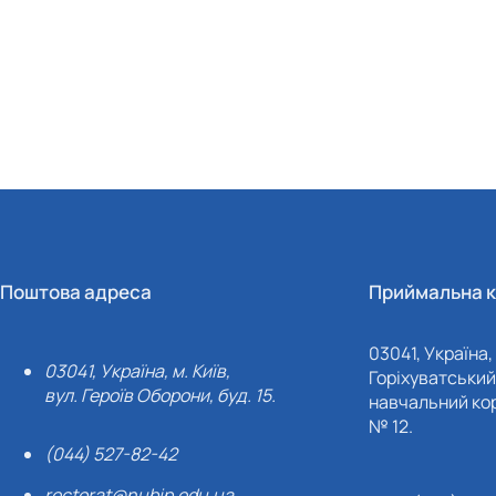
Поштова адреса
Приймальна к
03041, Україна, 
03041, Україна, м. Київ,
Горіхуватський 
вул. Героїв Оборони, буд. 15.
навчальний кор
№ 12.
(044) 527-82-42
rectorat@nubip.edu.ua