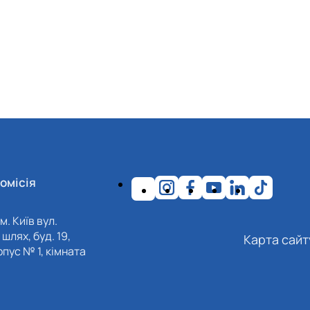
омісія
м. Київ вул.
шлях, буд. 19,
Карта сайт
пус № 1, кімната