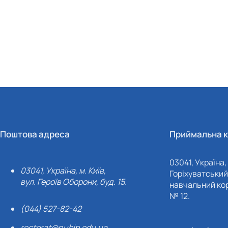
Поштова адреса
Приймальна к
03041, Україна, 
03041, Україна, м. Київ,
Горіхуватський 
вул. Героїв Оборони, буд. 15.
навчальний кор
№ 12.
(044) 527-82-42
rectorat@nubip.edu.ua