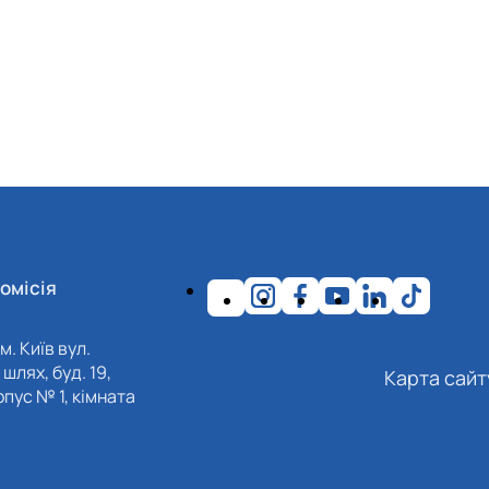
омісія
м. Київ вул.
шлях, буд. 19,
Карта сайт
пус № 1, кімната