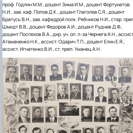
проф. Годлин М.М., доцент Зима И.М., доцент Фортунатов
Н.И., зав. каф. Попов Д.К., доцент Глаголев С.Я., доцент
Братусь В.Н., зав. кафедрой полк. Рябчиков Н.И., стар. пре
Шмидт В.В., доцент Федоров А.И., доцент Руднев Д.Ф.,
доцент Поспехов В.А., дир. уч. оп. л-за Чернега А.Н., ассист
Атаманенко Н.К., ассист. Одарич Т.П., доцент Елин Е.Я.,
ассист. Игнатенко В.И., ст. преп. Уманец А.Н.