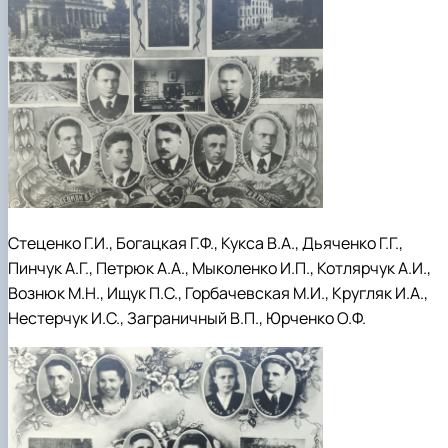
Стеценко Г.И., Богацкая Г.Ф., Кукса В.А., Дьяченко Г.Г.,
Пинчук А.Г., Петрюк А.А., Мыколенко И.П., Котлярчук А.И.,
Вознюк М.Н., Ищук П.С., Горбачевская М.И., Кругляк И.А.,
Нестерчук И.С., Заграничный В.П., Юрченко О.Ф.