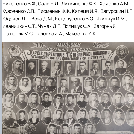
Никоненко В.Ф., Сало Н.Л., Литвиненко Ф.К., Хоменко А.М.,
Кузовенко С.П., Писменый Ф.Ф., Капеця И.Я., Загурский Н.П.
Юдачев Д.Г., Веха Д.М., Кандрусенко В.О., Якимчук И.М.,
Иваницкин Ф.Т., Чумак Д.Г., Полищук Ф.А., Загорный,
Тютюник М.С., Головко И.А., Макеенко И.К.