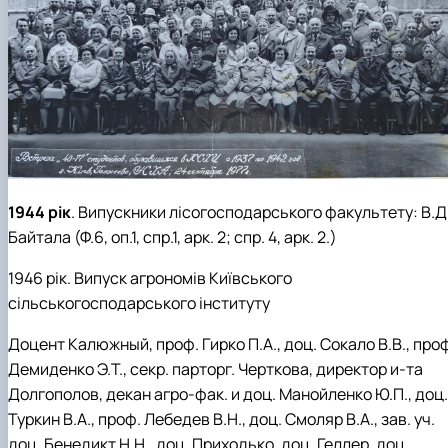
1944 рік
. Випускники лісогосподарського факультету: В.Д
Байтала (Ф.6, оп.1, спр.1, арк. 2; спр. 4, арк. 2.)
1946 рік. Випуск агрономів Київського
сільськогосподарського інституту
Доцент Калюжный, проф. Гирко П.А., доц. Сокало В.В., про
Демиденко Э.Т., секр. парторг. Черткова, директор и-та
Долгополов, декан агро-фак. и доц. Манойленко Ю.П., доц.
Туркин В.А., проф. Лебедев В.Н., доц. Смоляр В.А., зав. уч.
доц. Бенедикт Н.Н., доц. Приходько, доц. Геллер, доц.