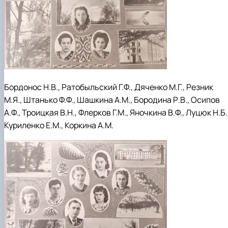
Бордонос Н.В., Ратобыльский Г.Ф., Дяченко М.Г., Резник
М.Я., Штанько Ф.Ф., Шашкина А.М., Бородина Р.В., Осипов
А.Ф., Троицкая В.Н., Флерков Г.М., Яночкина В.Ф., Луцюк Н.Б.
Куриленко Е.М., Коркина А.М.