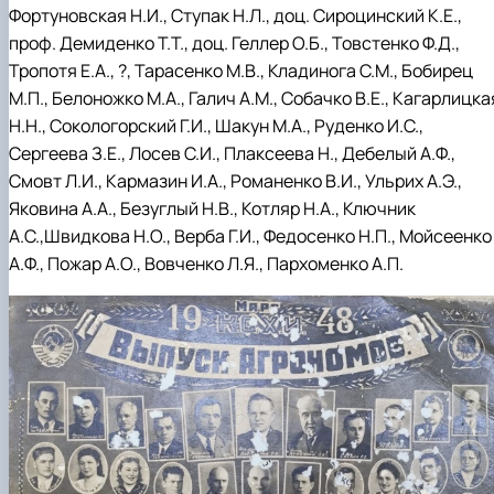
Фортуновская Н.И., Ступак Н.Л., доц. Сироцинский К.Е.,
проф. Демиденко Т.Т., доц. Геллер О.Б., Товстенко Ф.Д.,
Тропотя Е.А., ?, Тарасенко М.В., Кладинога С.М., Бобирец
М.П., Белоножко М.А., Галич А.М., Собачко В.Е., Кагарлицка
Н.Н., Сокологорский Г.И., Шакун М.А., Руденко И.С.,
Сергеева З.Е., Лосев С.И., Плаксеева Н., Дебелый А.Ф.,
Смовт Л.И., Кармазин И.А., Романенко В.И., Ульрих А.Э.,
Яковина А.А., Безуглый Н.В., Котляр Н.А., Ключник
А.С.,Швидкова Н.О., Верба Г.И., Федосенко Н.П., Мойсеенко
А.Ф., Пожар А.О., Вовченко Л.Я., Пархоменко А.П.