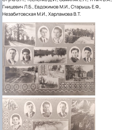
Гницевич Л.Б., Евдокимов М.И., Старышь Е.Ф.,
Незабитовская М.И., Харламова В.Т.