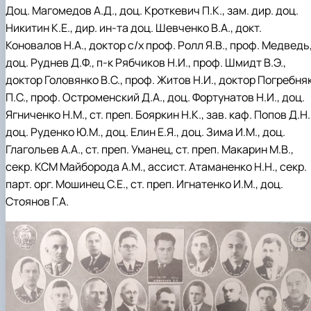
Доц. Магомедов А.Д., доц. Кроткевич П.К., зам. дир. доц.
Никитин К.Е., дир. ин-та доц. Шевченко В.А., докт.
Коновалов Н.А., доктор с/х проф. Ролл Я.В., проф. Медведь
доц. Руднев Д.Ф., п-к Рябчиков Н.И., проф. Шмидт В.Э.,
доктор Головянко В.С., проф. Житов Н.И., доктор Погребня
П.С., проф. Остроменский Д.А., доц. Фортунатов Н.И., доц.
Ягниченко Н.М., ст. преп. Бояркин Н.К., зав. каф. Попов Д.Н.
доц. Руденко Ю.М., доц. Елин Е.Я., доц. Зима И.М., доц.
Глагольев А.А., ст. преп. Уманец, ст. преп. Макарин М.В.,
секр. КСМ Майборода А.М., ассист. Атаманенко Н.Н., секр.
парт. орг. Мошинец С.Е., ст. преп. Игнатенко И.М., доц.
Стоянов Г.А.