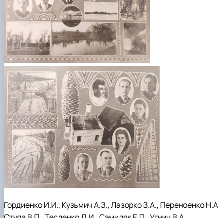
Гордиенко И.И., Кузьмич А.З., Лазорко З.А., Переноенко Н.А
Ступа В.П., Тесленко Д.И., Самиляк Е.П., Угнич В.А.,