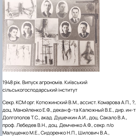
1948 рік. Випуск агрономів. Київський
сільськогосподарський інститут
Секр. КСМ орг. Котюжинский В.М., ассист. Комарова А.П., ?,
доц. Манойленко Е.Ф., декан ф-та Калюжный В.Е., дир. ин-
Долгополов Т.С., акад. Душечкин А.И., доц. Сакало В.А.,
проф. Лебедев В.Н., доц. Демченко А.Ф., секр. п/о
Малущенко М.Е., Сидоренко Н.П., Шилович В.А.,