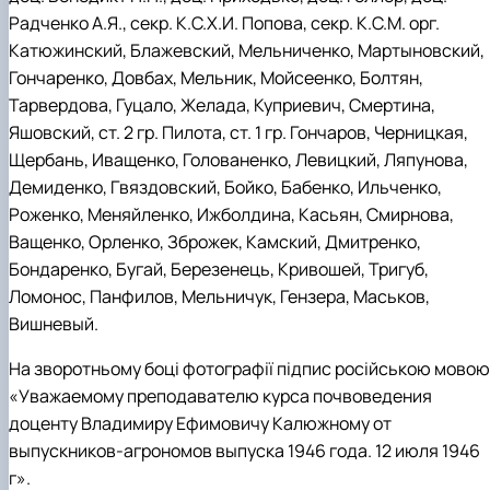
Радченко А.Я., секр. К.С.Х.И. Попова, секр. К.С.М. орг.
Катюжинский, Блажевский, Мельниченко, Мартыновский,
Гончаренко, Довбах, Мельник, Мойсеенко, Болтян,
Тарвердова, Гуцало, Желада, Куприевич, Смертина,
Яшовский, ст. 2 гр. Пилота, ст. 1 гр. Гончаров, Черницкая,
Щербань, Иващенко, Голованенко, Левицкий, Ляпунова,
Демиденко, Гвяздовский, Бойко, Бабенко, Ильченко,
Роженко, Меняйленко, Ижболдина, Касьян, Смирнова,
Ващенко, Орленко, Зброжек, Камский, Дмитренко,
Бондаренко, Бугай, Березенець, Кривошей, Тригуб,
Ломонос, Панфилов, Мельничук, Гензера, Маськов,
Вишневый.
На зворотньому боці фотографії підпис російською мовою
«Уважаемому преподавателю курса почвоведения
доценту Владимиру Ефимовичу Калюжному от
выпускников-агрономов выпуска 1946 года. 12 июля 1946
г».