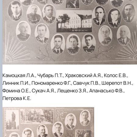
Камоцкая Л.А., Чубарь П.Т., Храковский А.Я., Колос Е.В.,
Линник П.И., Пономаренко Ф.Г., Савчук П.В., Шерепот В.Н.,
Фомина О.Е., Сукач А.Я., Лещенко З.Я., Апанасько Ф.В.,
Петрова К.Е.