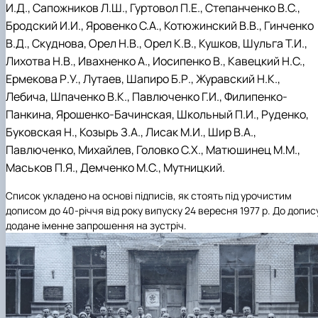
И.Д., Сапожников Л.Ш., Гуртовол П.Е., Степанченко В.С.,
Бродский И.И., Яровенко С.А., Котюжинский В.В., Гинченко
В.Д., Скуднова, Орел Н.В., Орел К.В., Кушков, Шульга Т.И.,
Лихотва Н.В., Ивахненко А., Иосипенко В., Кавецкий Н.С.,
Ермекова Р.У., Лутаев, Шапиро Б.Р., Журавский Н.К.,
Лебича, Шпаченко В.К., Павлюченко Г.И., Филипенко-
Панкина, Ярошенко-Бачинская, Школьный П.И., Руденко,
Буковская Н., Козырь З.А., Лисак М.И., Шир В.А.,
Павлюченко, Михайлев, Головко С.Х., Матюшинец М.М.,
Маськов П.Я., Демченко М.С., Мутницкий.
Список укладено на основі підписів, як стоять під урочистим
дописом до 40-річчя від року випуску 24 вересня 1977 р. До допис
додане іменне запрошення на зустріч.