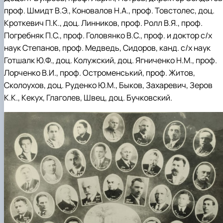
проф. Шмидт В.Э., Коновалов Н.А., проф. Товстолес, доц.
Кроткевич П.К., доц. Линников, проф. Ролл В.Я., проф.
Погребняк П.С., проф. Головянко В.С., проф. и доктор с/х
наук Степанов, проф. Медведь, Сидоров, канд. с/х наук
Готшалк Ю.Ф., доц. Колужский, доц. Ягниченко Н.М., проф.
Лорченко В.И., проф. Остроменський, проф. Житов,
Сколоухов, доц. Руденко Ю.М., Быков, Захаревич, Зеров
К.К., Кекух, Глаголев, Швец, доц. Бучковский.