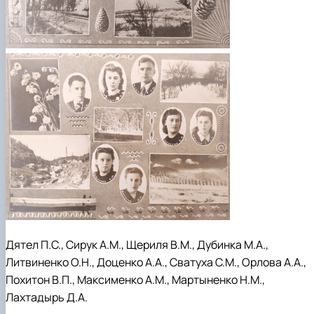
Дятел П.С., Сирук А.М., Щериля В.М., Дубинка М.А.,
Литвиненко О.Н., Доценко А.А., Сватуха С.М., Орлова А.А.,
Похитон В.П., Максименко А.М., Мартыненко Н.М.,
Лахтадырь Д.А.