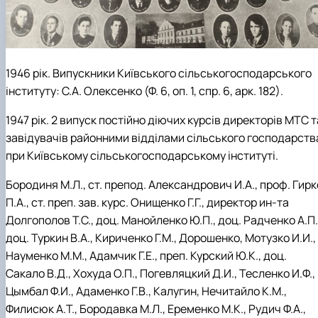
1946 рік.
Випускники Київського сільськогосподарського
інституту: С.А. Олексенко (Ф. 6, оп. 1, спр. 6, арк. 182)
.
1947 рік. 2 випуск постійно діючих курсів директорів МТС т
завідувачів районними відділами сільського господарств
при Київському сільськогосподарському інституті.
Бородиня М.Л., ст. препод. Александрович И.А., проф. Гирк
П.А., ст. преп. зав. курс. Онищенко Г.Г., директор ин-та
Долгополов Т.С., доц. Манойленко Ю.П., доц. Радченко А.П.
доц. Туркин В.А., Кириченко Г.М., Дорошенко, Мотузко И.И.,
Науменко М.М., Адамчик Г.Е., преп. Курский Ю.К., доц.
Сакало В.Д., Хохуда О.П., Погевляцкий Д.И., Тесленко И.Ф.,
Цымбал Ф.И., Адаменко Г.В., Калугин, Нечитайло К.М.,
Филисюк А.Т., Бородавка М.Л., Еременко М.К., Рудич Ф.А.,