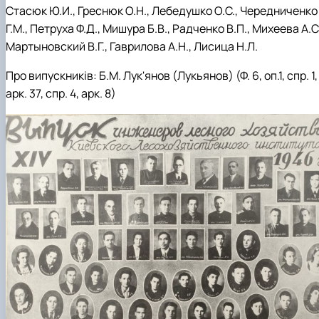
Стасюк Ю.И., Греснюк О.Н., Лебедушко О.С., Чередниченко
Г.М., Петруха Ф.Д., Мишура Б.В., Радченко В.П., Михеева А.С.
Мартыновский В.Г., Гаврилова А.Н., Лисица Н.Л.
Про випускників: Б.М. Лук'янов (Лукьянов) (Ф. 6, оп.1, спр. 1,
арк. 37, спр. 4, арк. 8)