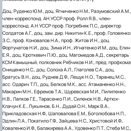
Доц. Руденко Ю.М., доц. Ягниченко Н.М., Разумовский А.М.,
член-корреспонд. АН.УССР проф. Ролл Я.В., член-
корреспонд. А.Н.УССР проф. Погребняк П.С., директор
Солдатов А.Г., доц. зам. дир. Никитин К.Е., проф. Головянко
З.С., проф. Коновалов Н.А., проф. Житов И.Н., доц.
Фортунатов Н.И., доц. Зима И.Н., Игнатенко И.М., доц. Елин
Е.Я., доц. Кроткевич П.Ю., доц. Магомедов А.Д., секретарь
КСМ Камышный, полковник Рябчиков Н.И., пред. профкома
Онищенко Н.С., доц. Солоха А.Л., Глаголев С.А., доц.
Братусь В.Н., доц. Руднев Д.Ф., Лещук Н.О., Таранец М.С.,
асс. Одарич Т.П., доц. Белков М.К., асс. Атаманенко Н.Н.,
Макарин М.Н., Ефремов Т.А., Щуревская М.И., Пилипенко
Н.В., Лапков Г.Е., Тарасенко П.И., Силенок Н.В., Артюх-
Клачун К.Е., Лукьянов, Б.Н., Дудай О.Н., Марк В.А.,
Прикладовская Н.Ф., Шаповалова Е.М., Боголюбова Н.П.,
Эдлин Л.А., Покатило Г.Ф., Зайцева Н.С., Христовой И.Ф.,
Коваленко И.Ф., Балакирева А.А., Удовенко П.Т., Стеба М.С.,