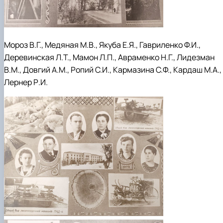
Мороз В.Г., Медяная М.В., Якуба Е.Я., Гавриленко Ф.И.,
Деревинская Л.Т., Мамон Л.П., Авраменко Н.Г., Лидезман
В.М., Довгий А.М., Ропий С.И., Кармазина С.Ф., Кардаш М.А.,
Лернер Р.И.