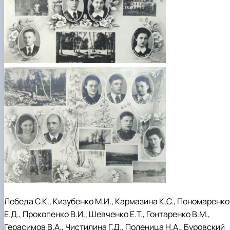
Лебеда С.К., Кизубенко М.И., Кармазина К.С., Пономаренко
Е.Д., Прокопенко В.И., Шевченко Е.Т., Гонтаренко В.М.,
Герасимов В.А., Чистилина Г.Д., Поленица Н.А., Буровский