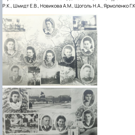
Р.К., Шмидт Е.В., Новикова А.М., Щоголь Н.А., Ярмоленко Г.К