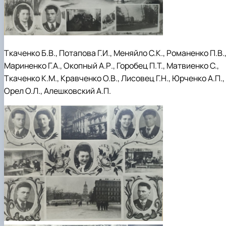
Ткаченко Б.В., Потапова Г.И., Меняйло С.К., Романенко П.В.
Мариненко Г.А., Окопный А.Р., Горобец П.Т., Матвиенко С.,
Ткаченко К.М., Кравченко О.В., Лисовец Г.Н., Юрченко А.П.,
Орел О.Л., Алешковский А.П.