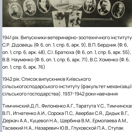
1941 рік.
Випускники ветеринарно-зоотехнічного інституту
С.Р. Дідовець (Ф. 6, оп. 1, спр. 6, арк. 9), В.П. Бердник (Ф. 6,
оп. 1, спр. 6, арк. 48), С.І. Братюха (Ф. 6, оп. 1, спр. 6, арк. 55),
В.В. Науменко (Ф. 6, оп. 1, спр. 6, арк. 71), В.С. Хоменко (Ф. 6,
оп. 1, спр. 6, арк. 76)
1942 рік. Список випускників Київського
сільськогосподарського інституту (факультет механізації
сільського господарства). 1937-1942 роки навчання
Тимчинский Д.Л., Филоненко А.Г., Таратута У.С., Тимчинска
В.П., Игнатенко А.И., Сорока П.С., Авербах С.Я., Дидык В.Г.,
Деркач А.А., Куцевол Н.А., Щербина В.М., Ермолаева А.М.,
Тасвекий Н.А., Назаревич Ю.В., Глуховской П.А., Ступак