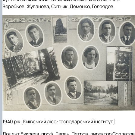
Воробьев, Жупанова, Ситник, Деменко, Голоядов.
1940 рік [Київський лісо-господарський інститут]
Доцент Букреев, проф. Ларин, Петров, директор Солдатов