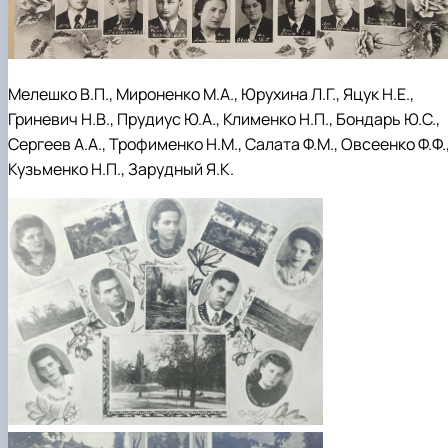
Мелешко В.П., Мироненко М.А., Юрухина Л.Г., Яцук Н.Е.,
Гриневич Н.В., Прудиус Ю.А., Клименко Н.П., Бондарь Ю.С.,
Сергеев А.А., Трофименко Н.М., Салата Ф.М., Овсеенко Ф.Ф.
Кузьменко Н.П., Зарудный Я.К.