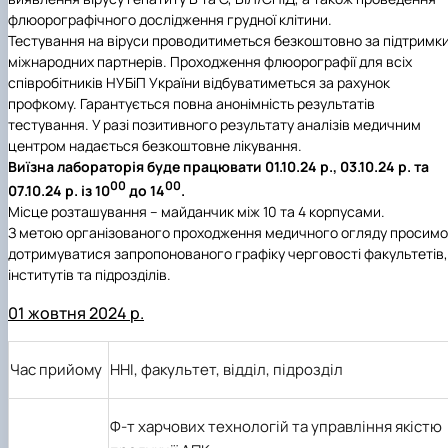
Іноземні мови
Їдальні та буфети
Центр вивчення мов
Психологічна підтримка
Біоетична комісія
Рада молодих вчених
Методичні рекомендації, пам'ятки
ЦКНО «Агропромисловий комплекс, лісове і
Доступ до публічної інформації
Наглядова рада
Історія університету
флюорографічного дослідження грудної клітини.
Працевлаштування
Студентські квитки
Інклюзивне середовище
Наукові видання
садово-паркове господарство, ветеринарна
Наукові школи
Форми документів
Державні закупівлі
Рада роботодавців
Видатні випускники та працівники
Тестування на віруси проводитиметься безкоштовно за підтримк
Наука для бізнесу
медицина»
Стартап школа НУБіП України
Патентно-ліцензійна діяльність
Досліднику та автору
Офіційна символіка
Благодійний фонд «Голосіївська ініціатива
Звіт ректора
міжнародних партнерів. Проходження флюорографії для всіх
Обладнання НУБіП України
Звіт про проведення НТЗ
Каталог наукових послуг
Антикорупційні заходи
2020»
Пам'яті захисників України
співробітників НУБіП України відбуватиметься за рахунок
Наукові журнали НУБіП України
«SEB-2024»
Гендерна радниця
Почесні доктори і професори НУБіП України
Уповноважена особа з питань запобігання 
профкому. Гарантується повна анонімність результатів
Наукові журнали НУБіП України (English)
«SEB-2025»
Контактна інформація
виявлення корупції
Пресслужба
тестування. У разі позитивного результату аналізів медичним
Пам'ятка про проведення науково-технічни
Університетський кур'єр
Положення про антикорупційного
центром надається безкоштовне лікування.
заходів
уповноваженого НУБіП України
Вибори ректора
Виїзна лабораторія буде працювати
01.10.24 р.
,
03.10.24 р.
та
Порядок планування та організації
Програма розвитку університету «Голосіївсь
Національні нормативно-правові акти
00
00
07.10.24 р.
із 10
до 14
.
проведення НТЗ
ініціатива – 2025»
Нормативно-правові акти НУБіП України
Місце розташування – майданчик між 10 та 4 корпусами.
Результати науково-технічних заходів
Інформаційні ресурси НАЗК
З метою організованого проходження медичного огляду просимо
Монографії
Методичні роз’яснення НАЗК
дотримуватися запропонованого графіку черговості факультетів,
Антикорупційні заходи
інститутів та підрозділів.
01 жовтня 2024 р.
Час прийому
ННІ, факультет, відділ, підрозділ
Ф-т харчових технологій та управління якістю