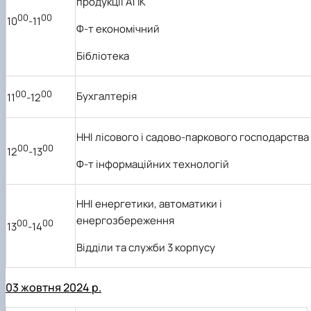
продукції АПК
00
00
10
-11
Ф-т економічний
Бібліотека
00
00
Бухгалтерія
11
-12
ННІ лісового і садово-паркового господарства
00
00
12
-13
Ф-т інформаційних технологій
ННІ енергетики, автоматики і
енергозбереження
00
00
13
-14
Відділи та служби 3 корпусу
03 жовтня 2024 р.