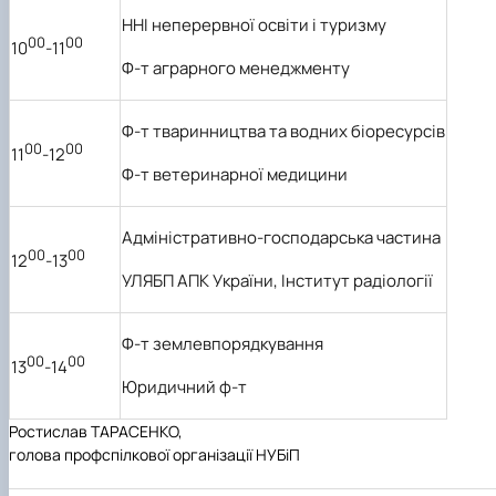
ННІ неперервної освіти і туризму
00
00
10
-11
Ф-т аграрного менеджменту
Ф-т тваринництва та водних біоресурсів
00
00
11
-12
Ф-т ветеринарної медицини
Адміністративно-господарська частина
00
00
12
-13
УЛЯБП АПК України, Інститут радіології
Ф-т землевпорядкування
00
00
13
-14
Юридичний ф-т
Ростислав ТАРАСЕНКО,
голова профспілкової організації НУБіП