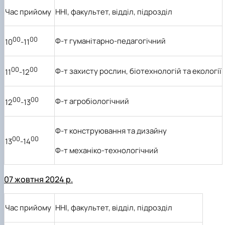
Час прийому
ННІ, факультет, відділ, підрозділ
00
00
Ф-т гуманітарно-педагогічний
10
-11
00
00
Ф-т захисту рослин, біотехнологій та екології
11
-12
00
00
Ф-т агробіологічний
12
-13
Ф-т конструювання та дизайну
00
00
13
-14
Ф-т механіко-технологічний
07 жовтня 2024 р.
Час прийому
ННІ, факультет, відділ, підрозділ